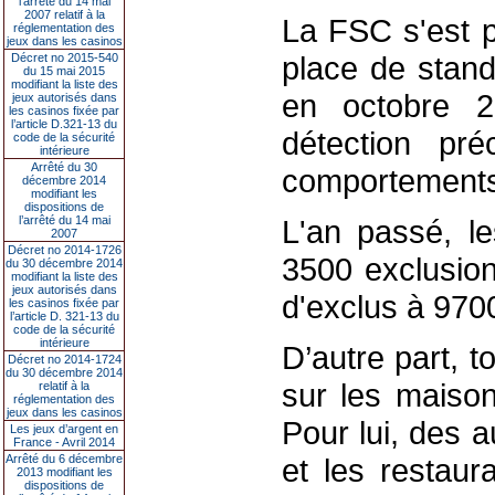
l’arrêté du 14 mai
2007 relatif à la
La FSC s'est pa
réglementation des
jeux dans les casinos
place de stan
Décret no 2015-540
du 15 mai 2015
modifiant la liste des
en octobre 2
jeux autorisés dans
les casinos fixée par
l’article D.321-13 du
détection pr
code de la sécurité
intérieure
Arrêté du 30
comportements
décembre 2014
modifiant les
dispositions de
l’arrêté du 14 mai
L'an passé, l
2007
Décret no 2014-1726
3500 exclusion
du 30 décembre 2014
modifiant la liste des
jeux autorisés dans
d'exclus à 970
les casinos fixée par
l’article D. 321-13 du
code de la sécurité
intérieure
D’autre part, t
Décret no 2014-1724
du 30 décembre 2014
sur les maison
relatif à la
réglementation des
jeux dans les casinos
Pour lui, des 
Les jeux d’argent en
France - Avril 2014
Arrêté du 6 décembre
et les restaur
2013 modifiant les
dispositions de