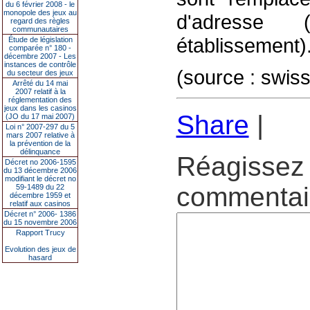
du 6 février 2008 - le
monopole des jeux au
d'adresse
regard des règles
communautaires
établissement)
Étude de législation
comparée n° 180 -
décembre 2007 - Les
instances de contrôle
(source : swiss
du secteur des jeux
Arrêté du 14 mai
2007 relatif à la
réglementation des
jeux dans les casinos
Share
|
(JO du 17 mai 2007)
Loi n° 2007-297 du 5
mars 2007 relative à
la prévention de la
délinquance
Réagissez 
Décret no 2006-1595
du 13 décembre 2006
modifiant le décret no
commentair
59-1489 du 22
décembre 1959 et
relatif aux casinos
Décret n° 2006- 1386
du 15 novembre 2006
Rapport Trucy
Evolution des jeux de
hasard