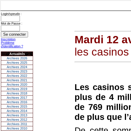
Login/speudo :
Mot de Passe :
Mardi 12 av
Inscription
Problème
d'identification ?
les casinos
Actualités
Archives 2026
Archives 2025
Archives 2024
Archives 2023
Archives 2022
Archives 2021
Les casinos s
Archives 2020
Archives 2019
Archives 2018
plus de 4 mil
Archives 2017
Archives 2016
de 769 millio
Archives 2015
Archives 2014
de plus que l’
Archives 2013
Archives 2012
Archives 2011
De cette somm
Archives 2010