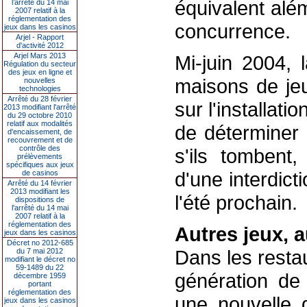
équivalent alé
l’arrêté du 14 mai
2007 relatif à la
réglementation des
concurrence.
jeux dans les casinos
Arjel - Rapport
d'activité 2012
Arjel Mars 2013
Mi-juin 2004, 
Régulation du secteur
des jeux en ligne et
maisons de je
nouvelles
technologies
Arrêté du 28 février
sur l'installat
2013 modifiant l'arrêté
du 29 octobre 2010
relatif aux modalités
de déterminer 
d'encaissement, de
recouvrement et de
contrôle des
s'ils tombent
prélèvements
spécifiques aux jeux
d'une interdict
de casinos
Arrêté du 14 février
2013 modifiant les
l'été prochain.
dispositions de
l'arrêté du 14 mai
2007 relatif à la
réglementation des
Autres jeux, 
jeux dans les casinos
Décret no 2012-685
Dans les resta
du 7 mai 2012
modifiant le décret no
59-1489 du 22
génération de 
décembre 1959
portant
réglementation des
une nouvelle d
jeux dans les casinos