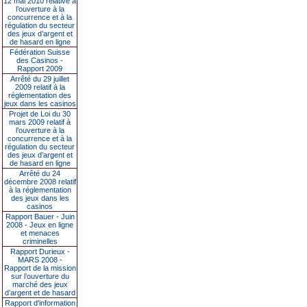
12 mai 2010 relative à
l’ouverture à la
concurrence et à la
régulation du secteur
des jeux d’argent et
de hasard en ligne
Fédération Suisse
des Casinos -
Rapport 2009
Arrêté du 29 juillet
2009 relatif à la
réglementation des
jeux dans les casinos
Projet de Loi du 30
mars 2009 relatif à
l’ouverture à la
concurrence et à la
régulation du secteur
des jeux d’argent et
de hasard en ligne
Arrêté du 24
décembre 2008 relatif
à la réglementation
des jeux dans les
casinos
Rapport Bauer - Juin
2008 - Jeux en ligne
et menaces
criminelles
Rapport Durieux -
MARS 2008 -
Rapport de la mission
sur l’ouverture du
marché des jeux
d’argent et de hasard
Rapport d'information