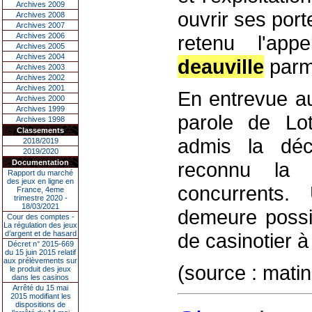
Archives 2009
ouvrir ses port
Archives 2008
Archives 2007
Archives 2006
retenu l'app
Archives 2005
Archives 2004
deauville
parmi
Archives 2003
Archives 2002
Archives 2001
En entrevue au
Archives 2000
Archives 1999
parole de Lo
Archives 1998
Classements
admis la déc
2018/2019
2019/2020
Documentation
reconnu la q
Rapport du marché
des jeux en ligne en
concurrents.
France, 4eme
trimestre 2020 -
18/03/2021
demeure possi
Cour des comptes -
La régulation des jeux
d’argent et de hasard
de casinotier à 
Décret n° 2015-669
du 15 juin 2015 relatif
aux prélèvements sur
(source : matin
le produit des jeux
dans les casinos
Arrêté du 15 mai
2015 modifiant les
dispositions de