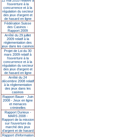
12 mai 2010 relative à
l’ouverture à la
concurrence et à la
régulation du secteur
des jeux d’argent et
de hasard en ligne
Fédération Suisse
des Casinos -
Rapport 2009
Arrêté du 29 juillet
2009 relatif à la
réglementation des
jeux dans les casinos
Projet de Loi du 30
mars 2009 relatif à
l’ouverture à la
concurrence et à la
régulation du secteur
des jeux d’argent et
de hasard en ligne
Arrêté du 24
décembre 2008 relatif
à la réglementation
des jeux dans les
casinos
Rapport Bauer - Juin
2008 - Jeux en ligne
et menaces
criminelles
Rapport Durieux -
MARS 2008 -
Rapport de la mission
sur l’ouverture du
marché des jeux
d’argent et de hasard
Rapport d'information