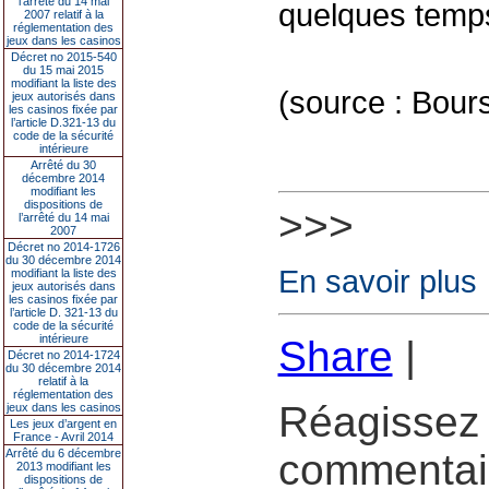
l’arrêté du 14 mai
quelques temp
2007 relatif à la
réglementation des
jeux dans les casinos
Décret no 2015-540
du 15 mai 2015
modifiant la liste des
(source : Bours
jeux autorisés dans
les casinos fixée par
l’article D.321-13 du
code de la sécurité
intérieure
Arrêté du 30
décembre 2014
modifiant les
dispositions de
>>>
l’arrêté du 14 mai
2007
Décret no 2014-1726
du 30 décembre 2014
En savoir plus
modifiant la liste des
jeux autorisés dans
les casinos fixée par
l’article D. 321-13 du
code de la sécurité
intérieure
Share
|
Décret no 2014-1724
du 30 décembre 2014
relatif à la
réglementation des
Réagissez 
jeux dans les casinos
Les jeux d’argent en
France - Avril 2014
Arrêté du 6 décembre
commentair
2013 modifiant les
dispositions de