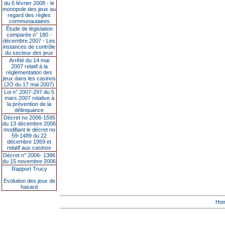
du 6 février 2008 - le
monopole des jeux au
regard des règles
communautaires
Étude de législation
comparée n° 180 -
décembre 2007 - Les
instances de contrôle
du secteur des jeux
Arrêté du 14 mai
2007 relatif à la
réglementation des
jeux dans les casinos
(JO du 17 mai 2007)
Loi n° 2007-297 du 5
mars 2007 relative à
la prévention de la
délinquance
Décret no 2006-1595
du 13 décembre 2006
modifiant le décret no
59-1489 du 22
décembre 1959 et
relatif aux casinos
Décret n° 2006- 1386
du 15 novembre 2006
Rapport Trucy
Evolution des jeux de
hasard
Ho