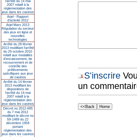
l’arrêté du 14 mai
2007 relatif à la
réglementation des
jeux dans les casinos
Arjel - Rapport
d'activité 2012
Arjel Mars 2013
Régulation du secteur
des jeux en ligne et
nouvelles
technologies
Arrêté du 28 février
2013 modifiant l'arrêté
du 29 octobre 2010
relatif aux modalités
d'encaissement, de
recouvrement et de
contrôle des
prélèvements
S'inscrire
Vous
spécifiques aux jeux
de casinos
Arrêté du 14 février
un commentair
2013 modifiant les
dispositions de
l'arrêté du 14 mai
2007 relatif à la
réglementation des
jeux dans les casinos
Décret no 2012-685
du 7 mai 2012
modifiant le décret no
59-1489 du 22
décembre 1959
portant
réglementation des
jeux dans les casinos