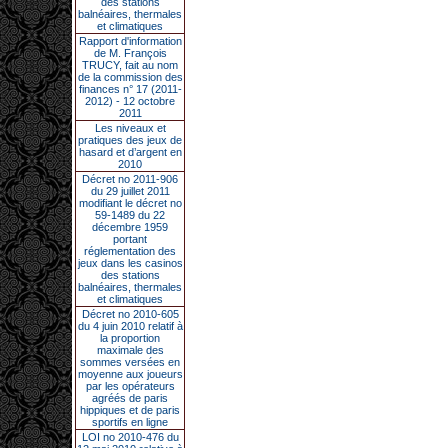
des stations
balnéaires, thermales
et climatiques
Rapport d'information
de M. François
TRUCY, fait au nom
de la commission des
finances n° 17 (2011-
2012) - 12 octobre
2011
Les niveaux et
pratiques des jeux de
hasard et d’argent en
2010
Décret no 2011-906
du 29 juillet 2011
modifiant le décret no
59-1489 du 22
décembre 1959
portant
réglementation des
jeux dans les casinos
des stations
balnéaires, thermales
et climatiques
Décret no 2010-605
du 4 juin 2010 relatif à
la proportion
maximale des
sommes versées en
moyenne aux joueurs
par les opérateurs
agréés de paris
hippiques et de paris
sportifs en ligne
LOI no 2010-476 du