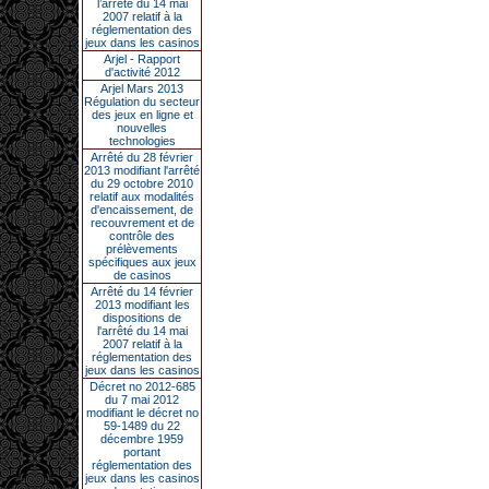
l’arrêté du 14 mai
2007 relatif à la
réglementation des
jeux dans les casinos
Arjel - Rapport
d'activité 2012
Arjel Mars 2013
Régulation du secteur
des jeux en ligne et
nouvelles
technologies
Arrêté du 28 février
2013 modifiant l'arrêté
du 29 octobre 2010
relatif aux modalités
d'encaissement, de
recouvrement et de
contrôle des
prélèvements
spécifiques aux jeux
de casinos
Arrêté du 14 février
2013 modifiant les
dispositions de
l'arrêté du 14 mai
2007 relatif à la
réglementation des
jeux dans les casinos
Décret no 2012-685
du 7 mai 2012
modifiant le décret no
59-1489 du 22
décembre 1959
portant
réglementation des
jeux dans les casinos