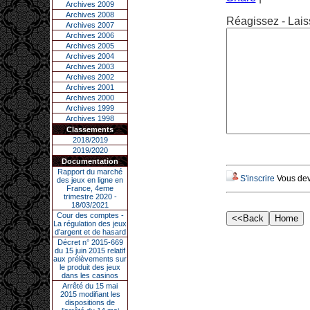
Archives 2009
Archives 2008
Réagissez - Lais
Archives 2007
Archives 2006
Archives 2005
Archives 2004
Archives 2003
Archives 2002
Archives 2001
Archives 2000
Archives 1999
Archives 1998
Classements
2018/2019
2019/2020
Documentation
Rapport du marché
S'inscrire
Vous deve
des jeux en ligne en
France, 4eme
trimestre 2020 -
18/03/2021
Cour des comptes -
La régulation des jeux
d’argent et de hasard
Décret n° 2015-669
du 15 juin 2015 relatif
aux prélèvements sur
le produit des jeux
dans les casinos
Arrêté du 15 mai
2015 modifiant les
dispositions de