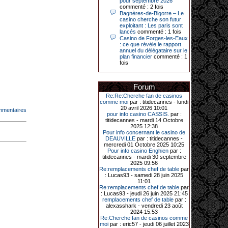
pour septembre 2026
Le plus gros gain gagné depuis plus
commenté : 2 fois
de 20 ans dans l’établissement.
Bagnères-de-Bigorre – Le
casino cherche son futur
exploitant : Les paris sont
lancés
commenté : 1 fois
Casino de Forges-les-Eaux
31-03-2026|
: ce que révèle le rapport
annuel du délégataire sur le
Série de jackpots au casino JOA de
plan financier
commenté : 1
Gujan-Mestras : ce mois de mars a
fois
été fructueux pour quelques
joueurs. D’abord avec 44 207 euros
remportés le dimanche 22 mars sur
une machine à sous pour une mise
Forum
initiale de 5,28 €. Puis quelques
jours plus tard, le vendredi 27 mars,
Re:Re:Cherche fan de casinos
un joueur a décroché 12 086 euros
comme moi
par : titidecannes - lundi
sur une autre machine à sous.
20 avril 2026 10:01
mmentaires
pour info casino CASSIS.
par :
Enfin, troisième et dernier jackpot,
titidecannes - mardi 14 Octobre
record cette fois-ci, le samedi 28
2025 12:38
mars dernier. Quelque 111 322
Pour info concernant le casino de
euros ont été remportés sur la table
DEAUVILLE
par : titidecannes -
d’Ultimate Texas Hold’em Poker,
mercredi 01 Octobre 2025 10:25
grâce à une mise de 5 euros sur la
Pour info casino Enghien
par :
case bonus et une quinte flush
titidecannes - mardi 30 septembre
royale. Ces gains ont été annoncés
2025 09:56
dans un communiqué diffusé par le
Re:remplacements chef de table
par
casino ce lundi 30 mars en soirée.
: Lucas93 - samedi 28 juin 2025
11:01
Re:remplacements chef de table
par
: Lucas93 - jeudi 26 juin 2025 21:45
remplacements chef de table
par :
11-01-2026|
alexasshark - vendredi 23 août
2024 15:53
Dimanche 11 janvier, en soirée, une
Re:Cherche fan de casinos comme
cliente retraitée de 78 ans, habitant
moi
par : eric57 - jeudi 06 juillet 2023
Trémuson, a eu l’énorme surprise