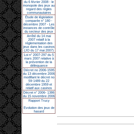
du 6 février 2008 - le
monopole des jeux au
regard des règles
communautaires
Étude de législation
comparée n° 180 -
décembre 2007 - Les
instances de contrôle
du secteur des jeux
Arrêté du 14 mai
2007 relatif à la
réglementation des
jeux dans les casinos
(JO du 17 mai 2007)
Loi n° 2007-297 du 5
mars 2007 relative à
la prévention de la
délinquance
Décret no 2006-1595
du 13 décembre 2006
modifiant le décret no
59-1489 du 22
décembre 1959 et
relatif aux casinos
Décret n° 2006- 1386
du 15 novembre 2006
Rapport Trucy
Evolution des jeux de
hasard