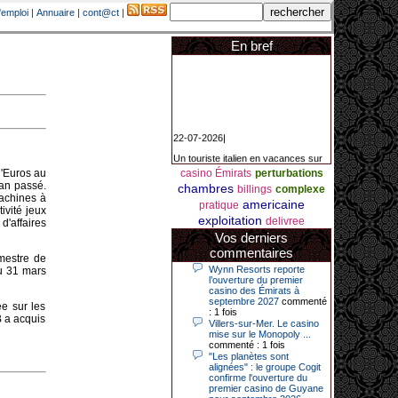
'emploi
|
Annuaire
|
cont@ct
|
En bref
22-07-2026|
Un touriste italien en vacances sur
la Côte d’Azur a remporté un
jackpot exceptionnel de 84.631
d'Euros au
casino Émirats
perturbations
euros dans la nuit de samedi à
'an passé.
chambres
billings
complexe
dimanche au Casino Barrière Le
machines à
americaine
Croisette à Cannes. Il s’agit d’un
pratique
ivité jeux
nouveau record de gains de l’année
exploitation
delivree
d'affaires
2026 pour cet établissement.
Vos derniers
commentaires
emestre de
Wynn Resorts reporte
au 31 mars
14-04-2026|
l’ouverture du premier
casino des Émirats à
Dimanche 12 avril 2026, cette date
septembre 2027
commenté
e sur les
restera gravée dans la mémoire de
: 1 fois
B a acquis
ce joueur du casino de Saint-Quay-
Villers-sur-Mer. Le casino
Portrieux (Côtes-d’Armor).
mise sur le Monopoly ...
commenté : 1 fois
Ce quinquagénaire, habitant Plouha
"Les planètes sont
mais souhaitant garder l’anonymat,
alignées" : le groupe Cogit
a eu l’énorme surprise de décrocher
confirme l'ouverture du
un jackpot record de 82 426 €.
premier casino de Guyane