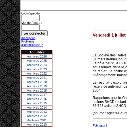
Login/speudo :
Mot de Passe :
Vendredi 1 juillet
Inscription
Problème
d'identification ?
Actualités
La Société des Hôtels
Archives 2026
31 mars dernier, pour 
Archives 2025
Le pôle "jeux", à 62,
Archives 2024
sous rénové dans le ca
Archives 2023
de table". Le chiffre d
Archives 2022
"Hébergement" baisse 
Archives 2021
Archives 2020
Le résultat d'exploit
Archives 2019
l'exercice antérieur. 
2004.
Archives 2018
Archives 2017
Rappelons que le Grou
Archives 2016
actions SHCD restant d
Archives 2015
86.723 actions SHCD e
Archives 2014
Archives 2013
(source : agefi.fr/Bour
Archives 2012
Archives 2011
Archives 2010
Share
|