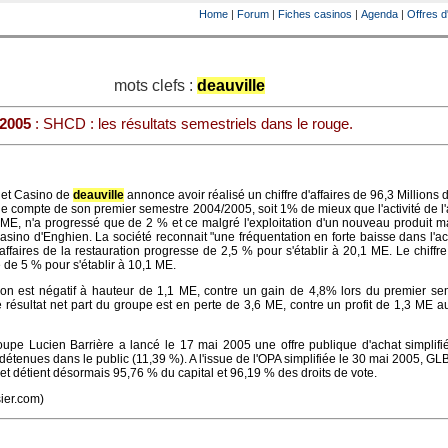
Home
|
Forum
|
Fiches casinos
|
Agenda
|
Offres d
mots clefs :
deauville
 2005
: SHCD : les résultats semestriels dans le rouge.
 et Casino de
deauville
annonce avoir réalisé un chiffre d'affaires de 96,3 Millions 
le compte de son premier semestre 2004/2005, soit 1% de mieux que l'activité de l
8 ME, n'a progressé que de 2 % et ce malgré l'exploitation d'un nouveau produit 
sino d'Enghien. La société reconnait "une fréquentation en forte baisse dans l'act
'affaires de la restauration progresse de 2,5 % pour s'établir à 20,1 ME. Le chiffre 
de 5 % pour s'établir à 10,1 ME.
ation est négatif à hauteur de 1,1 ME, contre un gain de 4,8% lors du premier s
Le résultat net part du groupe est en perte de 3,6 ME, contre un profit de 1,3 ME 
pe Lucien Barrière a lancé le 17 mai 2005 une offre publique d'achat simplifié
étenues dans le public (11,39 %). A l'issue de l'OPA simplifiée le 30 mai 2005, GL
t détient désormais 95,76 % du capital et 96,19 % des droits de vote.
sier.com)