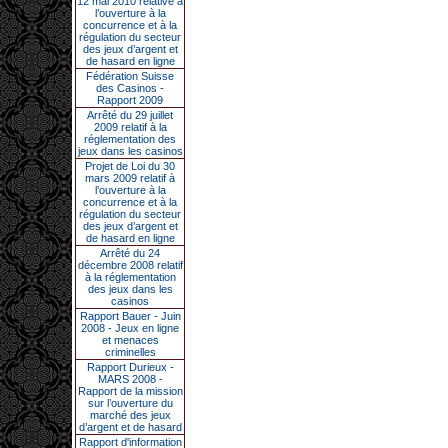
12 mai 2010 relative à
l’ouverture à la
concurrence et à la
régulation du secteur
des jeux d’argent et
de hasard en ligne
Fédération Suisse
des Casinos -
Rapport 2009
Arrêté du 29 juillet
2009 relatif à la
réglementation des
jeux dans les casinos
Projet de Loi du 30
mars 2009 relatif à
l’ouverture à la
concurrence et à la
régulation du secteur
des jeux d’argent et
de hasard en ligne
Arrêté du 24
décembre 2008 relatif
à la réglementation
des jeux dans les
casinos
Rapport Bauer - Juin
2008 - Jeux en ligne
et menaces
criminelles
Rapport Durieux -
MARS 2008 -
Rapport de la mission
sur l’ouverture du
marché des jeux
d’argent et de hasard
Rapport d'information