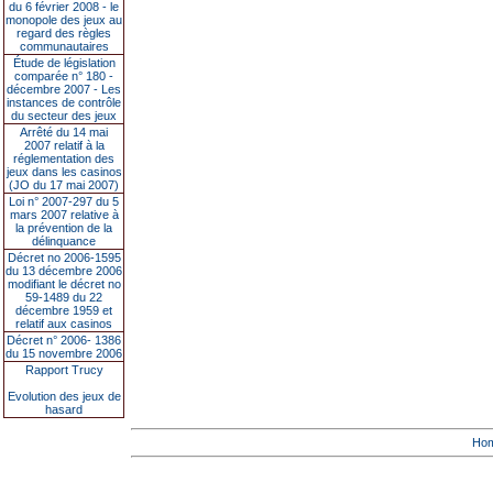
du 6 février 2008 - le
monopole des jeux au
regard des règles
communautaires
Étude de législation
comparée n° 180 -
décembre 2007 - Les
instances de contrôle
du secteur des jeux
Arrêté du 14 mai
2007 relatif à la
réglementation des
jeux dans les casinos
(JO du 17 mai 2007)
Loi n° 2007-297 du 5
mars 2007 relative à
la prévention de la
délinquance
Décret no 2006-1595
du 13 décembre 2006
modifiant le décret no
59-1489 du 22
décembre 1959 et
relatif aux casinos
Décret n° 2006- 1386
du 15 novembre 2006
Rapport Trucy
Evolution des jeux de
hasard
Ho