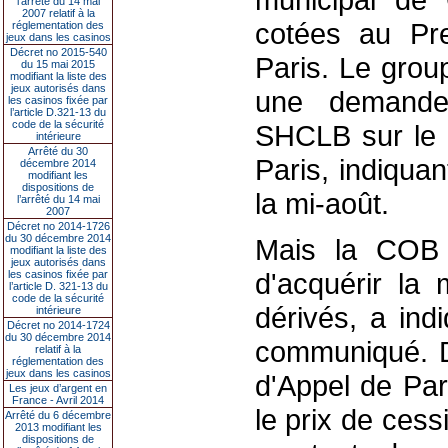
l’arrêté du 14 mai
2007 relatif à la
cotées au Pr
réglementation des
jeux dans les casinos
Décret no 2015-540
Paris. Le grou
du 15 mai 2015
modifiant la liste des
jeux autorisés dans
une demande
les casinos fixée par
l’article D.321-13 du
code de la sécurité
SHCLB sur le 
intérieure
Arrêté du 30
Paris, indiquan
décembre 2014
modifiant les
dispositions de
la mi-août.
l’arrêté du 14 mai
2007
Décret no 2014-1726
du 30 décembre 2014
Mais la COB 
modifiant la liste des
jeux autorisés dans
d'acquérir la 
les casinos fixée par
l’article D. 321-13 du
code de la sécurité
dérivés, a ind
intérieure
Décret no 2014-1724
du 30 décembre 2014
communiqué. De
relatif à la
réglementation des
jeux dans les casinos
d'Appel de Par
Les jeux d’argent en
France - Avril 2014
le prix de cess
Arrêté du 6 décembre
2013 modifiant les
dispositions de