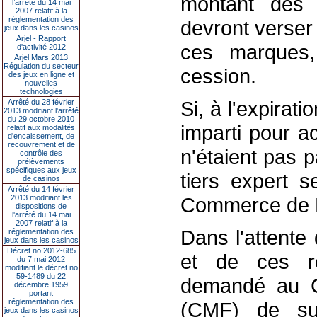
montant des 
l’arrêté du 14 mai
2007 relatif à la
réglementation des
devront verser
jeux dans les casinos
Arjel - Rapport
ces marques,
d'activité 2012
Arjel Mars 2013
Régulation du secteur
cession.
des jeux en ligne et
nouvelles
technologies
Si, à l'expirati
Arrêté du 28 février
2013 modifiant l'arrêté
du 29 octobre 2010
imparti pour a
relatif aux modalités
d'encaissement, de
recouvrement et de
n'étaient pas 
contrôle des
prélèvements
spécifiques aux jeux
tiers expert s
de casinos
Arrêté du 14 février
2013 modifiant les
Commerce de P
dispositions de
l'arrêté du 14 mai
2007 relatif à la
Dans l'attente 
réglementation des
jeux dans les casinos
Décret no 2012-685
et de ces re
du 7 mai 2012
modifiant le décret no
59-1489 du 22
demandé au C
décembre 1959
portant
réglementation des
(CMF) de sur
jeux dans les casinos