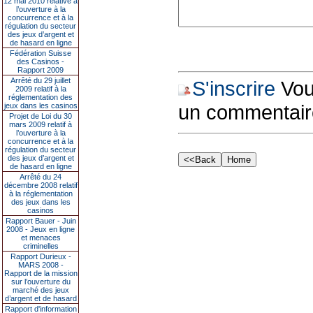
12 mai 2010 relative à
l’ouverture à la
concurrence et à la
régulation du secteur
des jeux d’argent et
de hasard en ligne
Fédération Suisse
des Casinos -
Rapport 2009
Arrêté du 29 juillet
S'inscrire
Vous
2009 relatif à la
réglementation des
un commentair
jeux dans les casinos
Projet de Loi du 30
mars 2009 relatif à
l’ouverture à la
concurrence et à la
régulation du secteur
des jeux d’argent et
de hasard en ligne
Arrêté du 24
décembre 2008 relatif
à la réglementation
des jeux dans les
casinos
Rapport Bauer - Juin
2008 - Jeux en ligne
et menaces
criminelles
Rapport Durieux -
MARS 2008 -
Rapport de la mission
sur l’ouverture du
marché des jeux
d’argent et de hasard
Rapport d'information