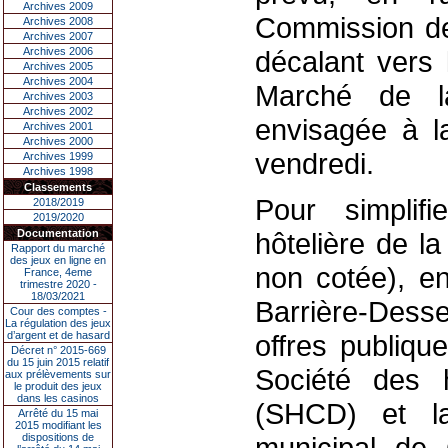
Archives 2009
Commission de
Archives 2008
Archives 2007
Archives 2006
décalant vers 
Archives 2005
Archives 2004
Marché de l
Archives 2003
Archives 2002
envisagée à l
Archives 2001
Archives 2000
vendredi.
Archives 1999
Archives 1998
Classements
Pour simplifi
2018/2019
2019/2020
Documentation
hôtelière de l
Rapport du marché
des jeux en ligne en
non cotée), en
France, 4eme
trimestre 2020 -
18/03/2021
Barrière-Dess
Cour des comptes -
La régulation des jeux
d’argent et de hasard
offres publiqu
Décret n° 2015-669
du 15 juin 2015 relatif
Société des 
aux prélèvements sur
le produit des jeux
dans les casinos
(SHCD) et la
Arrêté du 15 mai
2015 modifiant les
dispositions de
municipal de