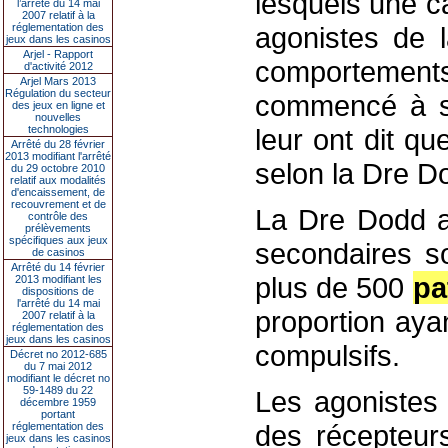
lesquels une c
l’arrêté du 14 mai
2007 relatif à la
réglementation des
agonistes de 
jeux dans les casinos
Arjel - Rapport
comportements 
d'activité 2012
Arjel Mars 2013
Régulation du secteur
commencé à s
des jeux en ligne et
nouvelles
technologies
leur ont dit q
Arrêté du 28 février
2013 modifiant l'arrêté
selon la Dre D
du 29 octobre 2010
relatif aux modalités
d'encaissement, de
recouvrement et de
La Dre Dodd a 
contrôle des
prélèvements
spécifiques aux jeux
secondaires so
de casinos
Arrêté du 14 février
plus de 500
pa
2013 modifiant les
dispositions de
l'arrêté du 14 mai
proportion ay
2007 relatif à la
réglementation des
jeux dans les casinos
compulsifs.
Décret no 2012-685
du 7 mai 2012
modifiant le décret no
59-1489 du 22
Les agonistes 
décembre 1959
portant
des récepteur
réglementation des
jeux dans les casinos