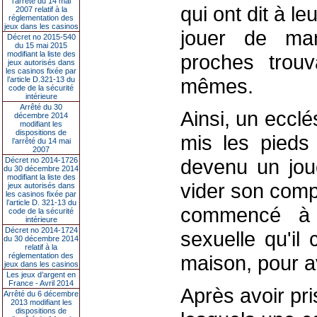
l’arrêté du 14 mai
qui ont dit à le
2007 relatif à la
réglementation des
jeux dans les casinos
jouer de ma
Décret no 2015-540
du 15 mai 2015
modifiant la liste des
proches trouva
jeux autorisés dans
les casinos fixée par
mêmes.
l’article D.321-13 du
code de la sécurité
intérieure
Arrêté du 30
Ainsi, un ecclé
décembre 2014
modifiant les
dispositions de
mis les pieds
l’arrêté du 14 mai
2007
devenu un jou
Décret no 2014-1726
du 30 décembre 2014
modifiant la liste des
vider son com
jeux autorisés dans
les casinos fixée par
l’article D. 321-13 du
commencé à r
code de la sécurité
intérieure
Décret no 2014-1724
sexuelle qu'il
du 30 décembre 2014
relatif à la
réglementation des
maison, pour av
jeux dans les casinos
Les jeux d’argent en
France - Avril 2014
Après avoir pr
Arrêté du 6 décembre
2013 modifiant les
dispositions de