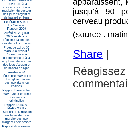
apparaissent, 
12 mai 2010 relative à
l’ouverture à la
concurrence et à la
jusqu'à 90 p
régulation du secteur
des jeux d’argent et
de hasard en ligne
cerveau produc
Fédération Suisse
des Casinos -
Rapport 2009
(source : matin
Arrêté du 29 juillet
2009 relatif à la
réglementation des
jeux dans les casinos
Projet de Loi du 30
Share
|
mars 2009 relatif à
l’ouverture à la
concurrence et à la
régulation du secteur
des jeux d’argent et
Réagissez 
de hasard en ligne
Arrêté du 24
décembre 2008 relatif
à la réglementation
commentair
des jeux dans les
casinos
Rapport Bauer - Juin
2008 - Jeux en ligne
et menaces
criminelles
Rapport Durieux -
MARS 2008 -
Rapport de la mission
sur l’ouverture du
marché des jeux
d’argent et de hasard
Rapport d'information