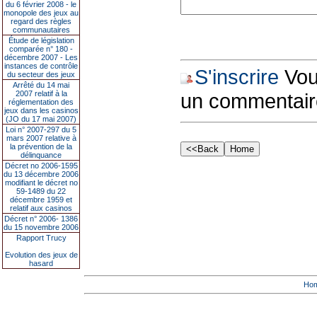
du 6 février 2008 - le
monopole des jeux au
regard des règles
communautaires
Étude de législation
comparée n° 180 -
décembre 2007 - Les
instances de contrôle
S'inscrire
Vous
du secteur des jeux
Arrêté du 14 mai
2007 relatif à la
un commentair
réglementation des
jeux dans les casinos
(JO du 17 mai 2007)
Loi n° 2007-297 du 5
mars 2007 relative à
la prévention de la
délinquance
Décret no 2006-1595
du 13 décembre 2006
modifiant le décret no
59-1489 du 22
décembre 1959 et
relatif aux casinos
Décret n° 2006- 1386
du 15 novembre 2006
Rapport Trucy
Evolution des jeux de
hasard
Ho