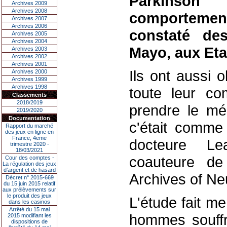
Parkinson
Archives 2009
Archives 2008
comportemen
Archives 2007
Archives 2006
constaté de
Archives 2005
Archives 2004
Mayo, aux Eta
Archives 2003
Archives 2002
Archives 2001
Ils ont aussi 
Archives 2000
Archives 1999
Archives 1998
toute leur co
Classements
2018/2019
prendre le mé
2019/2020
Documentation
c'était comme 
Rapport du marché
des jeux en ligne en
France, 4eme
docteure Le
trimestre 2020 -
18/03/2021
coauteure de
Cour des comptes -
La régulation des jeux
d’argent et de hasard
Archives of Ne
Décret n° 2015-669
du 15 juin 2015 relatif
aux prélèvements sur
le produit des jeux
L'étude fait m
dans les casinos
Arrêté du 15 mai
hommes souffr
2015 modifiant les
dispositions de