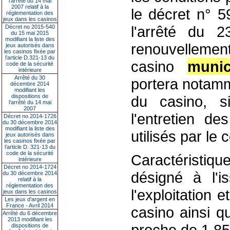
l’arrêté du 14 mai
2007 relatif à la
le décret n° 
réglementation des
jeux dans les casinos
l'arrêté du 
Décret no 2015-540
du 15 mai 2015
modifiant la liste des
renouvellemen
jeux autorisés dans
les casinos fixée par
l’article D.321-13 du
casino
munic
code de la sécurité
intérieure
Arrêté du 30
portera notamme
décembre 2014
modifiant les
dispositions de
du casino, 
l’arrêté du 14 mai
2007
l'entretien de
Décret no 2014-1726
du 30 décembre 2014
modifiant la liste des
utilisés par le
jeux autorisés dans
les casinos fixée par
l’article D. 321-13 du
code de la sécurité
Caractéristique
intérieure
Décret no 2014-1724
désigné à l'i
du 30 décembre 2014
relatif à la
réglementation des
l'exploitation 
jeux dans les casinos
Les jeux d’argent en
France - Avril 2014
casino ainsi q
Arrêté du 6 décembre
2013 modifiant les
proche de 1 85
dispositions de