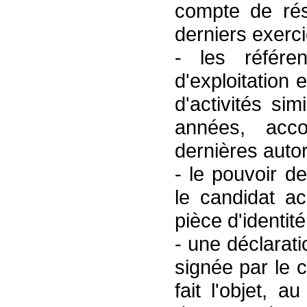
compte de rés
derniers exerci
- les référe
d'exploitation 
d'activités si
années, acc
dernières autor
- le pouvoir d
le candidat a
pièce d'identité 
- une déclarat
signée par le c
fait l'objet, 