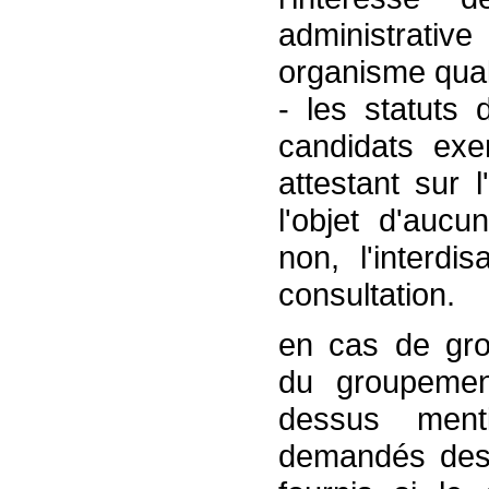
administrativ
organisme quali
- les statuts
candidats exe
attestant sur 
l'objet d'auc
non, l'interdi
consultation.
en cas de gr
du groupement
dessus ment
demandés des 