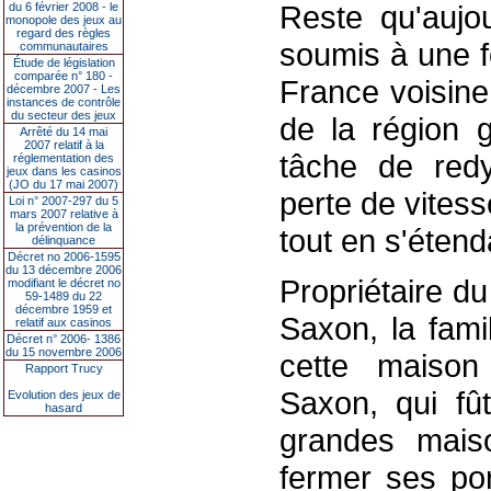
Reste qu'aujo
du 6 février 2008 - le
monopole des jeux au
regard des règles
soumis à une f
communautaires
Étude de législation
comparée n° 180 -
France voisine
décembre 2007 - Les
instances de contrôle
du secteur des jeux
de la région 
Arrêté du 14 mai
2007 relatif à la
tâche de redy
réglementation des
jeux dans les casinos
(JO du 17 mai 2007)
perte de vite
Loi n° 2007-297 du 5
mars 2007 relative à
la prévention de la
tout en s'éten
délinquance
Décret no 2006-1595
du 13 décembre 2006
Propriétaire du
modifiant le décret no
59-1489 du 22
décembre 1959 et
Saxon, la fami
relatif aux casinos
Décret n° 2006- 1386
du 15 novembre 2006
cette maiso
Rapport Trucy
Saxon, qui fû
Evolution des jeux de
hasard
grandes mais
fermer ses por