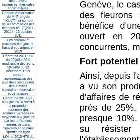
des stations
Genève, le cas
balnéaires, thermales
et climatiques
des fleurons
Rapport d'information
de M. François
TRUCY, fait au nom
bénéfice d'un
de la commission des
finances n° 17 (2011-
2012) - 12 octobre
ouvert en 2
2011
Les niveaux et
concurrents, m
pratiques des jeux de
hasard et d’argent en
2010
Décret no 2011-906
Fort potentiel
du 29 juillet 2011
modifiant le décret no
59-1489 du 22
décembre 1959
Ainsi, depuis l
portant
réglementation des
jeux dans les casinos
a vu son produi
des stations
balnéaires, thermales
et climatiques
d'affaires de 
Décret no 2010-605
du 4 juin 2010 relatif à
près de 25%. 
la proportion
maximale des
sommes versées en
presque 10%. 
moyenne aux joueurs
par les opérateurs
agréés de paris
su résister
hippiques et de paris
sportifs en ligne
l'établissemen
LOI no 2010-476 du