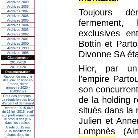
Archives 2009
Archives 2008
Toujours dé
Archives 2007
Archives 2006
fermement, 
Archives 2005
Archives 2004
Archives 2003
exclusives en
Archives 2002
Archives 2001
Bottin et Part
Archives 2000
Archives 1999
Divonne SA étai
Archives 1998
Classements
2018/2019
Hier, par un
2019/2020
Documentation
l'empire Parto
Rapport du marché
des jeux en ligne en
France, 4eme
son concurrent
trimestre 2020 -
18/03/2021
Cour des comptes -
de la holding 
La régulation des jeux
d’argent et de hasard
situés dans la
Décret n° 2015-669
du 15 juin 2015 relatif
aux prélèvements sur
Julien et Anne
le produit des jeux
dans les casinos
Arrêté du 15 mai
Lompnès (Ai
2015 modifiant les
dispositions de