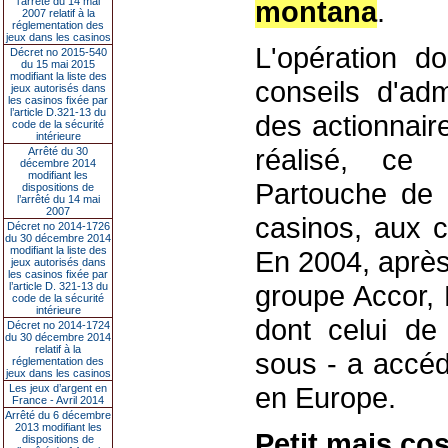
l’arrêté du 14 mai
montana
.
2007 relatif à la
réglementation des
jeux dans les casinos
L'opération do
Décret no 2015-540
du 15 mai 2015
modifiant la liste des
conseils d'adm
jeux autorisés dans
les casinos fixée par
l’article D.321-13 du
des actionnair
code de la sécurité
intérieure
réalisé, ce
Arrêté du 30
décembre 2014
modifiant les
Partouche de 
dispositions de
l’arrêté du 14 mai
2007
casinos, aux c
Décret no 2014-1726
du 30 décembre 2014
modifiant la liste des
En 2004, après
jeux autorisés dans
les casinos fixée par
groupe Accor, 
l’article D. 321-13 du
code de la sécurité
intérieure
dont celui d
Décret no 2014-1724
du 30 décembre 2014
relatif à la
sous - a accéd
réglementation des
jeux dans les casinos
en Europe.
Les jeux d’argent en
France - Avril 2014
Arrêté du 6 décembre
2013 modifiant les
Petit mais co
dispositions de