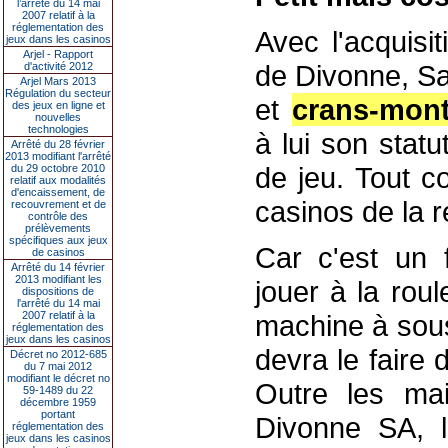
l’arrêté du 14 mai
2007 relatif à la
réglementation des
Avec l'acquisi
jeux dans les casinos
Arjel - Rapport
de Divonne, Sa
d'activité 2012
Arjel Mars 2013
Régulation du secteur
et
crans-mon
des jeux en ligne et
nouvelles
technologies
à lui son stat
Arrêté du 28 février
2013 modifiant l'arrêté
de jeu. Tout c
du 29 octobre 2010
relatif aux modalités
d'encaissement, de
casinos de la 
recouvrement et de
contrôle des
prélèvements
spécifiques aux jeux
Car c'est un f
de casinos
Arrêté du 14 février
2013 modifiant les
jouer à la rou
dispositions de
l'arrêté du 14 mai
2007 relatif à la
machine à sou
réglementation des
jeux dans les casinos
devra le faire
Décret no 2012-685
du 7 mai 2012
modifiant le décret no
Outre les mai
59-1489 du 22
décembre 1959
portant
Divonne SA, l
réglementation des
jeux dans les casinos