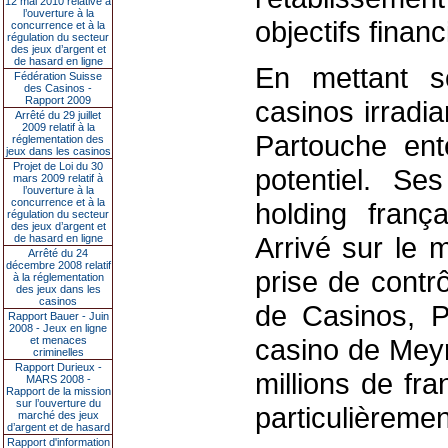
12 mai 2010 relative à
l’ouverture à la
objectifs financ
concurrence et à la
régulation du secteur
des jeux d’argent et
de hasard en ligne
En mettant s
Fédération Suisse
des Casinos -
Rapport 2009
casinos irradi
Arrêté du 29 juillet
2009 relatif à la
Partouche ent
réglementation des
jeux dans les casinos
Projet de Loi du 30
potentiel. Se
mars 2009 relatif à
l’ouverture à la
concurrence et à la
holding franç
régulation du secteur
des jeux d’argent et
Arrivé sur le 
de hasard en ligne
Arrêté du 24
décembre 2008 relatif
prise de cont
à la réglementation
des jeux dans les
casinos
de Casinos, P
Rapport Bauer - Juin
2008 - Jeux en ligne
casino de Meyr
et menaces
criminelles
Rapport Durieux -
millions de fr
MARS 2008 -
Rapport de la mission
sur l’ouverture du
particulièremen
marché des jeux
d’argent et de hasard
Rapport d'information