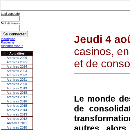
Login/speudo :
Mot de Passe :
Jeudi 4 ao
Inscription
Problème
d'identification ?
casinos, en
Actualités
Archives 2026
et de consol
Archives 2025
Archives 2024
Archives 2023
Archives 2022
Archives 2021
Archives 2020
Archives 2019
Archives 2018
Le monde des
Archives 2017
Archives 2016
de consolida
Archives 2015
Archives 2014
Archives 2013
transformati
Archives 2012
Archives 2011
autres, alor
Archives 2010