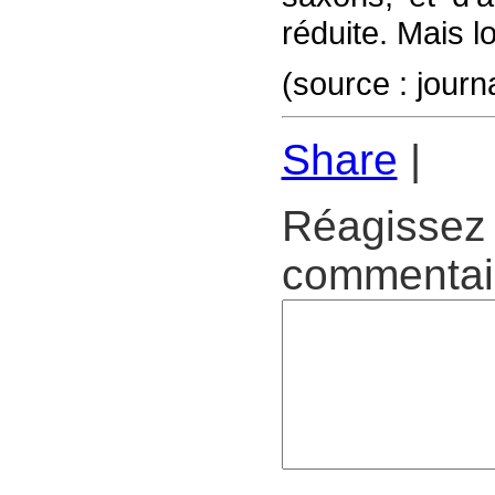
réduite. Mais l
(source : jour
Share
|
Réagissez 
commentair