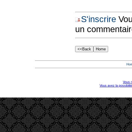
S'inscrire
Vous
un commentair
Ho
Vous r
Vous avez la possibili