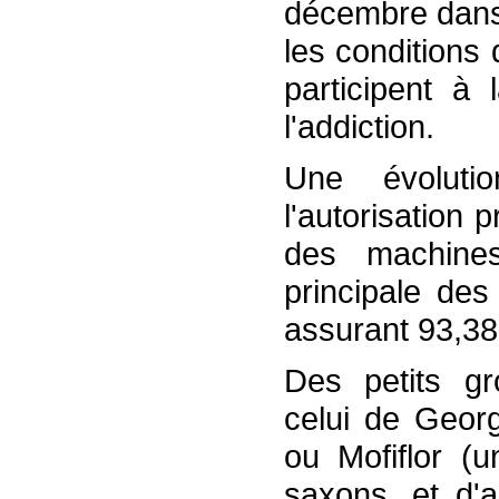
décembre dans 
les conditions 
participent à 
l'addiction.
Une évolutio
l'autorisation
des machines
principale de
assurant 93,38
Des petits g
celui de Geor
ou Mofiflor (u
saxons, et d'