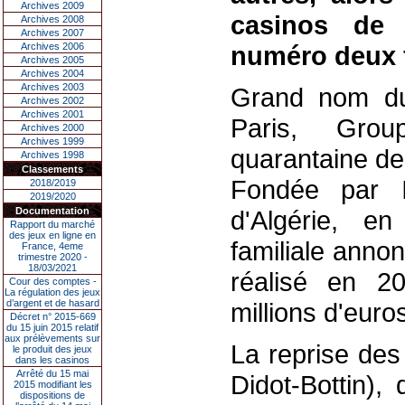
Archives 2009
casinos de 
Archives 2008
Archives 2007
Archives 2006
numéro deux f
Archives 2005
Archives 2004
Archives 2003
Grand nom du
Archives 2002
Archives 2001
Paris, Gro
Archives 2000
Archives 1999
quarantaine de
Archives 1998
Classements
Fondée par I
2018/2019
2019/2020
Documentation
d'Algérie, en
Rapport du marché
des jeux en ligne en
familiale annon
France, 4eme
trimestre 2020 -
18/03/2021
réalisé en 2
Cour des comptes -
La régulation des jeux
d’argent et de hasard
millions d'euro
Décret n° 2015-669
du 15 juin 2015 relatif
aux prélèvements sur
La reprise de
le produit des jeux
dans les casinos
Arrêté du 15 mai
Didot-Bottin),
2015 modifiant les
dispositions de