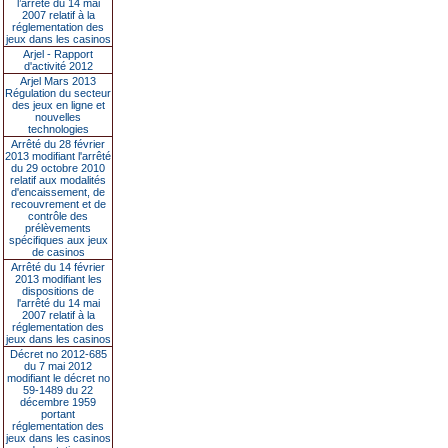
l’arrêté du 14 mai
2007 relatif à la
réglementation des
jeux dans les casinos
Arjel - Rapport
d'activité 2012
Arjel Mars 2013
Régulation du secteur
des jeux en ligne et
nouvelles
technologies
Arrêté du 28 février
2013 modifiant l'arrêté
du 29 octobre 2010
relatif aux modalités
d'encaissement, de
recouvrement et de
contrôle des
prélèvements
spécifiques aux jeux
de casinos
Arrêté du 14 février
2013 modifiant les
dispositions de
l'arrêté du 14 mai
2007 relatif à la
réglementation des
jeux dans les casinos
Décret no 2012-685
du 7 mai 2012
modifiant le décret no
59-1489 du 22
décembre 1959
portant
réglementation des
jeux dans les casinos