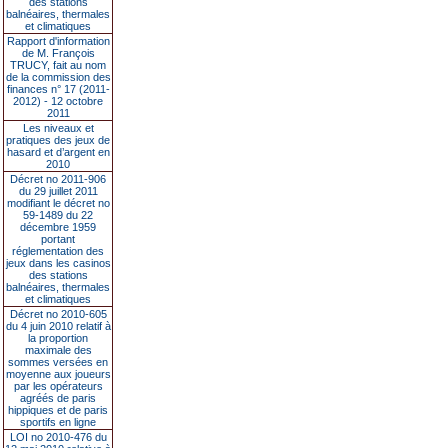
des stations
balnéaires, thermales
et climatiques
Rapport d'information
de M. François
TRUCY, fait au nom
de la commission des
finances n° 17 (2011-
2012) - 12 octobre
2011
Les niveaux et
pratiques des jeux de
hasard et d’argent en
2010
Décret no 2011-906
du 29 juillet 2011
modifiant le décret no
59-1489 du 22
décembre 1959
portant
réglementation des
jeux dans les casinos
des stations
balnéaires, thermales
et climatiques
Décret no 2010-605
du 4 juin 2010 relatif à
la proportion
maximale des
sommes versées en
moyenne aux joueurs
par les opérateurs
agréés de paris
hippiques et de paris
sportifs en ligne
LOI no 2010-476 du