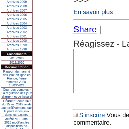
Archives 2009
Archives 2008
En savoir plus
Archives 2007
Archives 2006
Archives 2005
Archives 2004
Share
|
Archives 2003
Archives 2002
Archives 2001
Archives 2000
Réagissez - L
Archives 1999
Archives 1998
Classements
2018/2019
2019/2020
Documentation
Rapport du marché
des jeux en ligne en
France, 4eme
trimestre 2020 -
18/03/2021
Cour des comptes -
La régulation des jeux
d’argent et de hasard
Décret n° 2015-669
du 15 juin 2015 relatif
aux prélèvements sur
le produit des jeux
S'inscrire
Vous dev
dans les casinos
Arrêté du 15 mai
commentaire.
2015 modifiant les
dispositions de