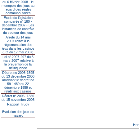
du 6 février 2008 - le
monopole des jeux au
regard des règles
communautaires
Étude de législation
comparée n° 180 -
décembre 2007 - Les
instances de contrôle
du secteur des jeux
Arrêté du 14 mai
2007 relatif à la
réglementation des
jeux dans les casinos
(JO du 17 mai 2007)
Loi n° 2007-297 du 5
mars 2007 relative à
la prévention de la
délinquance
Décret no 2006-1595
du 13 décembre 2006
modifiant le décret no
59-1489 du 22
décembre 1959 et
relatif aux casinos
Décret n° 2006- 1386
du 15 novembre 2006
Rapport Trucy
Evolution des jeux de
hasard
Ho