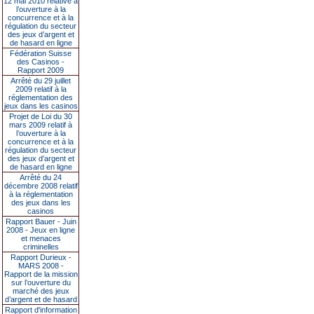
12 mai 2010 relative à
l’ouverture à la
concurrence et à la
régulation du secteur
des jeux d’argent et
de hasard en ligne
Fédération Suisse
des Casinos -
Rapport 2009
Arrêté du 29 juillet
2009 relatif à la
réglementation des
jeux dans les casinos
Projet de Loi du 30
mars 2009 relatif à
l’ouverture à la
concurrence et à la
régulation du secteur
des jeux d’argent et
de hasard en ligne
Arrêté du 24
décembre 2008 relatif
à la réglementation
des jeux dans les
casinos
Rapport Bauer - Juin
2008 - Jeux en ligne
et menaces
criminelles
Rapport Durieux -
MARS 2008 -
Rapport de la mission
sur l’ouverture du
marché des jeux
d’argent et de hasard
Rapport d'information