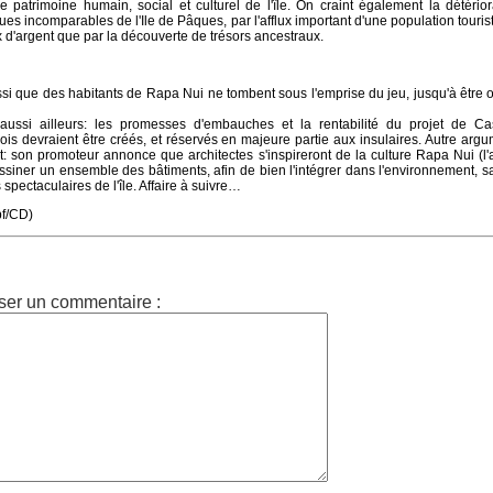
patrimoine humain, social et culturel de l'île. On craint également la détério
es incomparables de l'Ile de Pâques, par l'afflux important d'une population touris
x d'argent que par la découverte de trésors ancestraux.
ssi que des habitants de Rapa Nui ne tombent sous l'emprise du jeu, jusqu'à être 
aussi ailleurs: les promesses d'embauches et la rentabilité du projet de Ca
ois devraient être créés, et réservés en majeure partie aux insulaires. Autre arg
et: son promoteur annonce que architectes s'inspireront de la culture Rapa Nui (l'
siner un ensemble des bâtiments, afin de bien l'intégrer dans l'environnement, s
pectaculaires de l'île. Affaire à suivre…
pf/CD)
ser un commentaire :