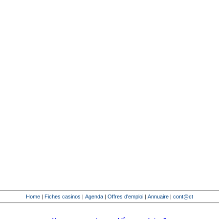
Home
|
Fiches casinos
|
Agenda
|
Offres d'emploi
|
Annuaire
|
cont@ct