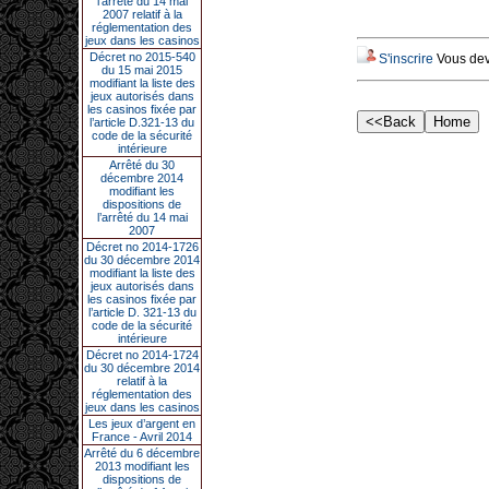
l’arrêté du 14 mai
2007 relatif à la
réglementation des
jeux dans les casinos
Décret no 2015-540
S'inscrire
Vous deve
du 15 mai 2015
modifiant la liste des
jeux autorisés dans
les casinos fixée par
l’article D.321-13 du
code de la sécurité
intérieure
Arrêté du 30
décembre 2014
modifiant les
dispositions de
l’arrêté du 14 mai
2007
Décret no 2014-1726
du 30 décembre 2014
modifiant la liste des
jeux autorisés dans
les casinos fixée par
l’article D. 321-13 du
code de la sécurité
intérieure
Décret no 2014-1724
du 30 décembre 2014
relatif à la
réglementation des
jeux dans les casinos
Les jeux d’argent en
France - Avril 2014
Arrêté du 6 décembre
2013 modifiant les
dispositions de