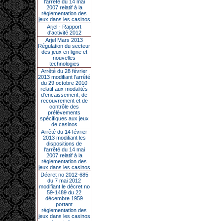
l’arrêté du 14 mai
2007 relatif à la
réglementation des
jeux dans les casinos
Arjel - Rapport
d'activité 2012
Arjel Mars 2013
Régulation du secteur
des jeux en ligne et
nouvelles
technologies
Arrêté du 28 février
2013 modifiant l'arrêté
du 29 octobre 2010
relatif aux modalités
d'encaissement, de
recouvrement et de
contrôle des
prélèvements
spécifiques aux jeux
de casinos
Arrêté du 14 février
2013 modifiant les
dispositions de
l'arrêté du 14 mai
2007 relatif à la
réglementation des
jeux dans les casinos
Décret no 2012-685
du 7 mai 2012
modifiant le décret no
59-1489 du 22
décembre 1959
portant
réglementation des
jeux dans les casinos