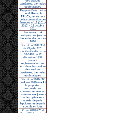
des stations
balnéaires, thermales
et climatiques
Rapport d'information
de M. François
TRUCY, fait au nom
de la commission des
finances n° 17 (2011-
2012) - 12 octobre
2011
Les niveaux et
pratiques des jeux de
hasard et d’argent en
2010
Décret no 2011-906
du 29 juillet 2011
modifiant le décret no
59-1489 du 22
décembre 1959
portant
réglementation des
jeux dans les casinos
des stations
balnéaires, thermales
et climatiques
Décret no 2010-605
du 4 juin 2010 relatif à
la proportion
maximale des
sommes versées en
moyenne aux joueurs
par les opérateurs
agréés de paris
hippiques et de paris
sportifs en ligne
LOI no 2010-476 du