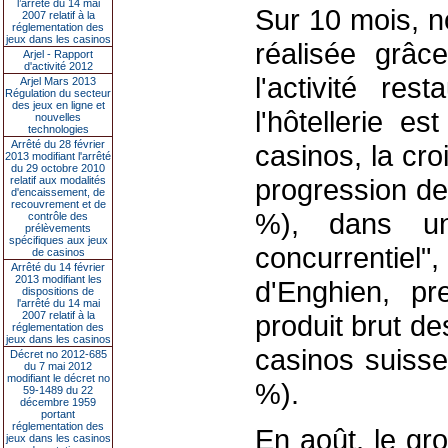
l’arrêté du 14 mai
Sur 10 mois, n
2007 relatif à la
réglementation des
jeux dans les casinos
réalisée grâ
Arjel - Rapport
d'activité 2012
l'activité re
Arjel Mars 2013
Régulation du secteur
des jeux en ligne et
l'hôtellerie e
nouvelles
technologies
Arrêté du 28 février
casinos, la cro
2013 modifiant l'arrêté
du 29 octobre 2010
progression de
relatif aux modalités
d'encaissement, de
recouvrement et de
%), dans u
contrôle des
prélèvements
spécifiques aux jeux
concurrentiel",
de casinos
Arrêté du 14 février
2013 modifiant les
d'Enghien, pr
dispositions de
l'arrêté du 14 mai
2007 relatif à la
produit brut d
réglementation des
jeux dans les casinos
casinos suisse
Décret no 2012-685
du 7 mai 2012
modifiant le décret no
%).
59-1489 du 22
décembre 1959
portant
réglementation des
En août, le gr
jeux dans les casinos