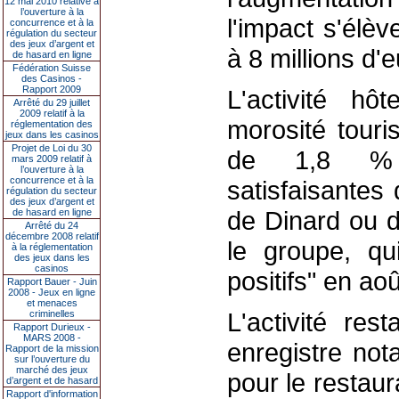
12 mai 2010 relative à
l’ouverture à la
l'impact s'élè
concurrence et à la
régulation du secteur
des jeux d’argent et
à 8 millions d'e
de hasard en ligne
Fédération Suisse
des Casinos -
Rapport 2009
L'activité hô
Arrêté du 29 juillet
2009 relatif à la
morosité touri
réglementation des
jeux dans les casinos
Projet de Loi du 30
de 1,8 % m
mars 2009 relatif à
l’ouverture à la
concurrence et à la
satisfaisantes
régulation du secteur
des jeux d’argent et
de Dinard ou d
de hasard en ligne
Arrêté du 24
décembre 2008 relatif
le groupe, qu
à la réglementation
des jeux dans les
casinos
positifs" en ao
Rapport Bauer - Juin
2008 - Jeux en ligne
et menaces
L'activité res
criminelles
Rapport Durieux -
MARS 2008 -
enregistre no
Rapport de la mission
sur l’ouverture du
marché des jeux
pour le restaur
d’argent et de hasard
Rapport d'information