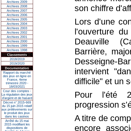
Archives 2009
son chiffre d'af
Archives 2008
Archives 2007
Archives 2006
Lors d'une con
Archives 2005
Archives 2004
Archives 2003
l'ouverture d
Archives 2002
Archives 2001
Deauville (
Archives 2000
Archives 1999
Barrière, majo
Archives 1998
Classements
Desseigne-Barr
2018/2019
2019/2020
Documentation
intervient "d
Rapport du marché
des jeux en ligne en
difficile" et un
France, 4eme
trimestre 2020 -
18/03/2021
Cour des comptes -
Pour l'été 
La régulation des jeux
d’argent et de hasard
progression s'ét
Décret n° 2015-669
du 15 juin 2015 relatif
aux prélèvements sur
le produit des jeux
A titre de comp
dans les casinos
Arrêté du 15 mai
2015 modifiant les
encore assoc
dispositions de