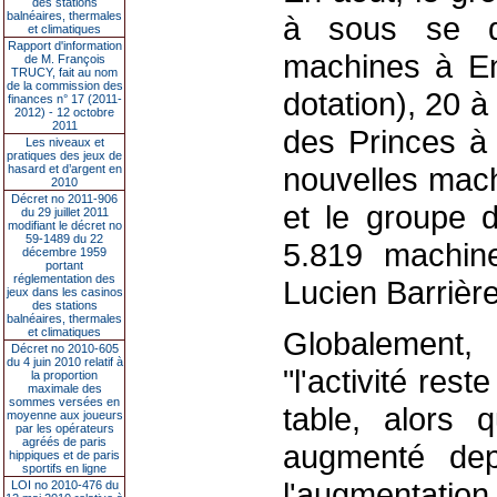
des stations
balnéaires, thermales
à sous se d
et climatiques
Rapport d'information
machines à En
de M. François
TRUCY, fait au nom
de la commission des
dotation), 20 
finances n° 17 (2011-
2012) - 12 octobre
2011
des Princes à 
Les niveaux et
pratiques des jeux de
nouvelles mach
hasard et d’argent en
2010
Décret no 2011-906
et le groupe d
du 29 juillet 2011
modifiant le décret no
59-1489 du 22
5.819 machin
décembre 1959
portant
réglementation des
Lucien Barrière
jeux dans les casinos
des stations
balnéaires, thermales
et climatiques
Globalement, 
Décret no 2010-605
du 4 juin 2010 relatif à
"l'activité rest
la proportion
maximale des
sommes versées en
table, alors 
moyenne aux joueurs
par les opérateurs
agréés de paris
augmenté dep
hippiques et de paris
sportifs en ligne
l'augmentatio
LOI no 2010-476 du