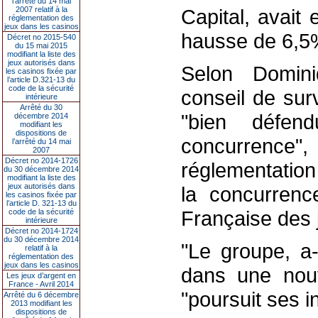
l’arrêté du 14 mai
2007 relatif à la
Capital, avai
réglementation des
jeux dans les casinos
hausse de 6,5%
Décret no 2015-540
du 15 mai 2015
modifiant la liste des
jeux autorisés dans
Selon Domini
les casinos fixée par
l’article D.321-13 du
code de la sécurité
conseil de surv
intérieure
Arrêté du 30
"bien défen
décembre 2014
modifiant les
dispositions de
concurrenc
l’arrêté du 14 mai
2007
Décret no 2014-1726
réglementation 
du 30 décembre 2014
modifiant la liste des
jeux autorisés dans
la concurren
les casinos fixée par
l’article D. 321-13 du
Française des 
code de la sécurité
intérieure
Décret no 2014-1724
du 30 décembre 2014
"Le groupe, a-
relatif à la
réglementation des
jeux dans les casinos
dans une nouv
Les jeux d’argent en
France - Avril 2014
"poursuit ses 
Arrêté du 6 décembre
2013 modifiant les
dispositions de