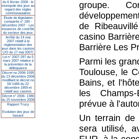
groupe. Co
du 6 février 2008 - le
monopole des jeux au
regard des règles
développement,
communautaires
Étude de législation
comparée n° 180 -
de Ribeauvillé
décembre 2007 - Les
instances de contrôle
du secteur des jeux
casino Barrièr
Arrêté du 14 mai
2007 relatif à la
Barrière Les P
réglementation des
jeux dans les casinos
(JO du 17 mai 2007)
Loi n° 2007-297 du 5
Parmi les grands
mars 2007 relative à
la prévention de la
délinquance
Toulouse, le C
Décret no 2006-1595
du 13 décembre 2006
Bains, et l'hôt
modifiant le décret no
59-1489 du 22
décembre 1959 et
les Champs-E
relatif aux casinos
Décret n° 2006- 1386
du 15 novembre 2006
prévue à l'aut
Rapport Trucy
Evolution des jeux de
Un terrain de
hasard
sera utilisé,
EUR, à la const