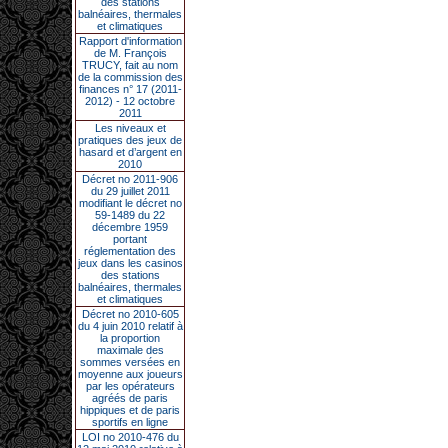
des stations
balnéaires, thermales
et climatiques
Rapport d'information
de M. François
TRUCY, fait au nom
de la commission des
finances n° 17 (2011-
2012) - 12 octobre
2011
Les niveaux et
pratiques des jeux de
hasard et d’argent en
2010
Décret no 2011-906
du 29 juillet 2011
modifiant le décret no
59-1489 du 22
décembre 1959
portant
réglementation des
jeux dans les casinos
des stations
balnéaires, thermales
et climatiques
Décret no 2010-605
du 4 juin 2010 relatif à
la proportion
maximale des
sommes versées en
moyenne aux joueurs
par les opérateurs
agréés de paris
hippiques et de paris
sportifs en ligne
LOI no 2010-476 du