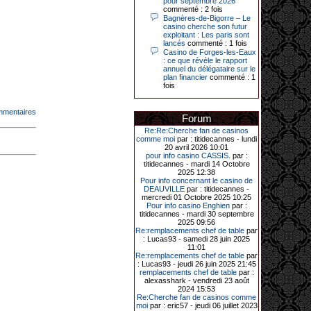
pour septembre 2026
Le plus gros gain gagné depuis plus
commenté : 2 fois
de 20 ans dans l’établissement.
Bagnères-de-Bigorre – Le
casino cherche son futur
exploitant : Les paris sont
lancés
commenté : 1 fois
Casino de Forges-les-Eaux
31-03-2026|
: ce que révèle le rapport
annuel du délégataire sur le
Série de jackpots au casino JOA de
plan financier
commenté : 1
Gujan-Mestras : ce mois de mars a
fois
été fructueux pour quelques
joueurs. D’abord avec 44 207 euros
remportés le dimanche 22 mars sur
une machine à sous pour une mise
mmentaires
Forum
initiale de 5,28 €. Puis quelques
jours plus tard, le vendredi 27 mars,
Re:Re:Cherche fan de casinos
un joueur a décroché 12 086 euros
comme moi
par : titidecannes - lundi
sur une autre machine à sous.
20 avril 2026 10:01
pour info casino CASSIS.
par :
Enfin, troisième et dernier jackpot,
titidecannes - mardi 14 Octobre
record cette fois-ci, le samedi 28
2025 12:38
mars dernier. Quelque 111 322
Pour info concernant le casino de
euros ont été remportés sur la table
DEAUVILLE
par : titidecannes -
d’Ultimate Texas Hold’em Poker,
mercredi 01 Octobre 2025 10:25
grâce à une mise de 5 euros sur la
Pour info casino Enghien
par :
case bonus et une quinte flush
titidecannes - mardi 30 septembre
royale. Ces gains ont été annoncés
2025 09:56
dans un communiqué diffusé par le
Re:remplacements chef de table
par
casino ce lundi 30 mars en soirée.
: Lucas93 - samedi 28 juin 2025
11:01
Re:remplacements chef de table
par
: Lucas93 - jeudi 26 juin 2025 21:45
remplacements chef de table
par :
11-01-2026|
alexasshark - vendredi 23 août
2024 15:53
Dimanche 11 janvier, en soirée, une
Re:Cherche fan de casinos comme
cliente retraitée de 78 ans, habitant
moi
par : eric57 - jeudi 06 juillet 2023
Trémuson, a eu l’énorme surprise