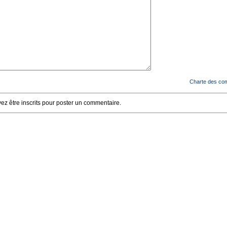
Charte des co
z être inscrits pour poster un commentaire.