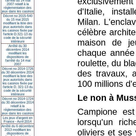
exclusivement 
l’arrêté du 14 mai
2007 relatif à la
réglementation des
d'Italie, inst
jeux dans les casinos
Décret no 2015-540
Milan. L'encl
du 15 mai 2015
modifiant la liste des
jeux autorisés dans
célèbre archite
les casinos fixée par
l’article D.321-13 du
code de la sécurité
maison de jeu
intérieure
Arrêté du 30
décembre 2014
chaque année 
modifiant les
dispositions de
roulette, du bl
l’arrêté du 14 mai
2007
Décret no 2014-1726
des travaux, 
du 30 décembre 2014
modifiant la liste des
jeux autorisés dans
100 millions d'
les casinos fixée par
l’article D. 321-13 du
code de la sécurité
intérieure
Le non à Muss
Décret no 2014-1724
du 30 décembre 2014
relatif à la
Campione est 
réglementation des
jeux dans les casinos
Les jeux d’argent en
lorsqu'un ri
France - Avril 2014
Arrêté du 6 décembre
oliviers et se
2013 modifiant les
dispositions de