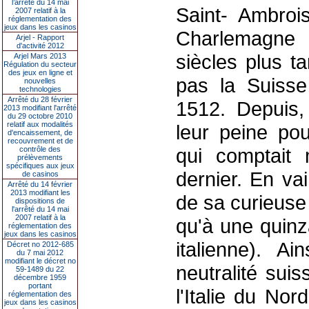
l’arrêté du 14 mai
Saint- Ambroi
2007 relatif à la
réglementation des
jeux dans les casinos
Charlemagne 
Arjel - Rapport
d'activité 2012
siècles plus t
Arjel Mars 2013
Régulation du secteur
des jeux en ligne et
pas la Suiss
nouvelles
technologies
Arrêté du 28 février
1512. Depuis,
2013 modifiant l'arrêté
du 29 octobre 2010
relatif aux modalités
leur peine pou
d'encaissement, de
recouvrement et de
qui comptait
contrôle des
prélèvements
spécifiques aux jeux
dernier. En va
de casinos
Arrêté du 14 février
2013 modifiant les
de sa curieuse 
dispositions de
l'arrêté du 14 mai
2007 relatif à la
qu'à une quinz
réglementation des
jeux dans les casinos
italienne). A
Décret no 2012-685
du 7 mai 2012
modifiant le décret no
neutralité sui
59-1489 du 22
décembre 1959
portant
l'Italie du No
réglementation des
jeux dans les casinos