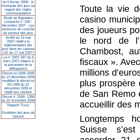
du 6 février 2008 - le
Toute la vie 
monopole des jeux au
regard des règles
communautaires
casino municipa
Étude de législation
comparée n° 180 -
décembre 2007 - Les
des joueurs pour
instances de contrôle
du secteur des jeux
le nord de l'
Arrêté du 14 mai
2007 relatif à la
réglementation des
Chambost, au
jeux dans les casinos
(JO du 17 mai 2007)
Loi n° 2007-297 du 5
fiscaux ». Avec
mars 2007 relative à
la prévention de la
délinquance
millions d'euro
Décret no 2006-1595
du 13 décembre 2006
plus prospère 
modifiant le décret no
59-1489 du 22
décembre 1959 et
de San Remo et
relatif aux casinos
Décret n° 2006- 1386
du 15 novembre 2006
accueillir des
Rapport Trucy
Evolution des jeux de
Longtemps ho
hasard
Suisse s'est
accorder 21 