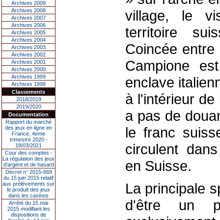
Archives 2009
Archives 2008
village, le vi
Archives 2007
Archives 2006
territoire su
Archives 2005
Archives 2004
Coincée entre 
Archives 2003
Archives 2002
Campione est
Archives 2001
Archives 2000
Archives 1999
enclave italie
Archives 1998
Classements
à l'intérieur de
2018/2019
2019/2020
a pas de douan
Documentation
Rapport du marché
le franc suiss
des jeux en ligne en
France, 4eme
trimestre 2020 -
circulent dan
18/03/2021
Cour des comptes -
La régulation des jeux
en Suisse.
d’argent et de hasard
Décret n° 2015-669
du 15 juin 2015 relatif
La principale s
aux prélèvements sur
le produit des jeux
dans les casinos
d'être un p
Arrêté du 15 mai
2015 modifiant les
dispositions de