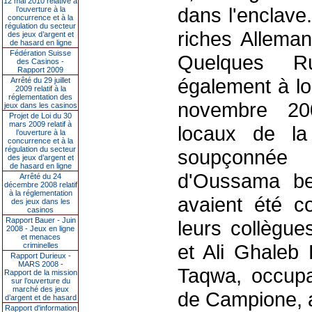
12 mai 2010 relative à
dans l'enclave
l’ouverture à la
concurrence et à la
régulation du secteur
riches Allema
des jeux d’argent et
de hasard en ligne
Fédération Suisse
Quelques R
des Casinos -
Rapport 2009
également à lor
Arrêté du 29 juillet
2009 relatif à la
réglementation des
novembre 200
jeux dans les casinos
Projet de Loi du 30
mars 2009 relatif à
locaux de la
l’ouverture à la
concurrence et à la
régulation du secteur
soupçonnée 
des jeux d’argent et
de hasard en ligne
d'Oussama ben
Arrêté du 24
décembre 2008 relatif
à la réglementation
avaient été c
des jeux dans les
casinos
Rapport Bauer - Juin
leurs collègue
2008 - Jeux en ligne
et menaces
et Ali Ghaleb 
criminelles
Rapport Durieux -
MARS 2008 -
Taqwa, occupai
Rapport de la mission
sur l’ouverture du
marché des jeux
de Campione, a
d’argent et de hasard
Rapport d'information