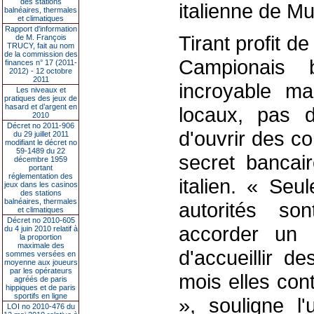
des stations
italienne de Mu
balnéaires, thermales
et climatiques
Rapport d'information
Tirant profit d
de M. François
TRUCY, fait au nom
de la commission des
Campionais bé
finances n° 17 (2011-
2012) - 12 octobre
2011
incroyable ma
Les niveaux et
pratiques des jeux de
hasard et d’argent en
locaux, pas d
2010
Décret no 2011-906
d'ouvrir des c
du 29 juillet 2011
modifiant le décret no
59-1489 du 22
secret bancai
décembre 1959
portant
réglementation des
italien. « Seul
jeux dans les casinos
des stations
balnéaires, thermales
autorités so
et climatiques
Décret no 2010-605
accorder un 
du 4 juin 2010 relatif à
la proportion
maximale des
d'accueillir d
sommes versées en
moyenne aux joueurs
par les opérateurs
mois elles cont
agréés de paris
hippiques et de paris
sportifs en ligne
», souligne l'
LOI no 2010-476 du