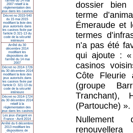
l’arrêté du 14 mai
dossier bien 
2007 relatif à la
réglementation des
jeux dans les casinos
terme d'anima
Décret no 2015-540
du 15 mai 2015
Émeraude et l
modifiant la liste des
jeux autorisés dans
les casinos fixée par
termes d'infra
l’article D.321-13 du
code de la sécurité
intérieure
n'a pas été fav
Arrêté du 30
décembre 2014
modifiant les
qui ajoute : 
dispositions de
l’arrêté du 14 mai
casinos voisin
2007
Décret no 2014-1726
du 30 décembre 2014
Côte Fleurie a
modifiant la liste des
jeux autorisés dans
les casinos fixée par
(groupe Barri
l’article D. 321-13 du
code de la sécurité
intérieure
Tranchant), 
Décret no 2014-1724
du 30 décembre 2014
(Partouche) ».
relatif à la
réglementation des
jeux dans les casinos
Les jeux d’argent en
Nullement d
France - Avril 2014
Arrêté du 6 décembre
renouvellera
2013 modifiant les
dispositions de