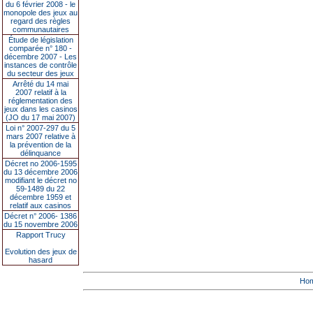
du 6 février 2008 - le
monopole des jeux au
regard des règles
communautaires
Étude de législation
comparée n° 180 -
décembre 2007 - Les
instances de contrôle
du secteur des jeux
Arrêté du 14 mai
2007 relatif à la
réglementation des
jeux dans les casinos
(JO du 17 mai 2007)
Loi n° 2007-297 du 5
mars 2007 relative à
la prévention de la
délinquance
Décret no 2006-1595
du 13 décembre 2006
modifiant le décret no
59-1489 du 22
décembre 1959 et
relatif aux casinos
Décret n° 2006- 1386
du 15 novembre 2006
Rapport Trucy
Evolution des jeux de
hasard
Ho