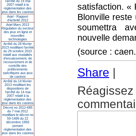
l’arrêté du 14 mai
satisfaction. «
2007 relatif à la
réglementation des
jeux dans les casinos
Blonville rest
Arjel - Rapport
d'activité 2012
soumettra a
Arjel Mars 2013
Régulation du secteur
des jeux en ligne et
nouvelle deman
nouvelles
technologies
Arrêté du 28 février
2013 modifiant l'arrêté
(source : caen
du 29 octobre 2010
relatif aux modalités
d'encaissement, de
recouvrement et de
contrôle des
Share
|
prélèvements
spécifiques aux jeux
de casinos
Arrêté du 14 février
2013 modifiant les
Réagissez 
dispositions de
l'arrêté du 14 mai
2007 relatif à la
réglementation des
commentair
jeux dans les casinos
Décret no 2012-685
du 7 mai 2012
modifiant le décret no
59-1489 du 22
décembre 1959
portant
réglementation des
jeux dans les casinos