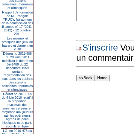
des stations
balnéaires, thermales
et climatiques
Rapport d'information
de M. François
TRUCY, fait au nom
de la commission des
finances n° 17 (2011-
2012) - 12 octobre
2011
Les niveaux et
pratiques des jeux de
S'inscrire
Vous
hasard et d’argent en
2010
Décret no 2011-906
un commentair
du 29 juillet 2011
modifiant le décret no
59-1489 du 22
décembre 1959
portant
réglementation des
jeux dans les casinos
des stations
balnéaires, thermales
et climatiques
Décret no 2010-605
du 4 juin 2010 relatif à
la proportion
maximale des
sommes versées en
moyenne aux joueurs
par les opérateurs
agréés de paris
hippiques et de paris
sportifs en ligne
LOI no 2010-476 du