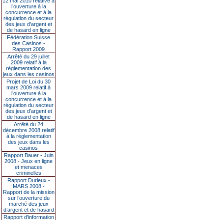
12 mai 2010 relative à
l’ouverture à la
concurrence et à la
régulation du secteur
des jeux d’argent et
de hasard en ligne
Fédération Suisse
des Casinos -
Rapport 2009
Arrêté du 29 juillet
2009 relatif à la
réglementation des
jeux dans les casinos
Projet de Loi du 30
mars 2009 relatif à
l’ouverture à la
concurrence et à la
régulation du secteur
des jeux d’argent et
de hasard en ligne
Arrêté du 24
décembre 2008 relatif
à la réglementation
des jeux dans les
casinos
Rapport Bauer - Juin
2008 - Jeux en ligne
et menaces
criminelles
Rapport Durieux -
MARS 2008 -
Rapport de la mission
sur l’ouverture du
marché des jeux
d’argent et de hasard
Rapport d'information