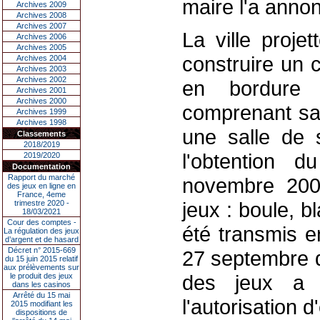
maire l'a annon
Archives 2009
Archives 2008
Archives 2007
La ville proj
Archives 2006
Archives 2005
construire un 
Archives 2004
Archives 2003
Archives 2002
en bordure 
Archives 2001
Archives 2000
comprenant sal
Archives 1999
Archives 1998
une salle de 
Classements
2018/2019
l'obtention 
2019/2020
Documentation
Rapport du marché
novembre 2004
des jeux en ligne en
France, 4eme
jeux : boule, b
trimestre 2020 -
18/03/2021
Cour des comptes -
été transmis e
La régulation des jeux
d’argent et de hasard
Décret n° 2015-669
27 septembre d
du 15 juin 2015 relatif
aux prélèvements sur
des jeux a 
le produit des jeux
dans les casinos
Arrêté du 15 mai
l'autorisation 
2015 modifiant les
dispositions de