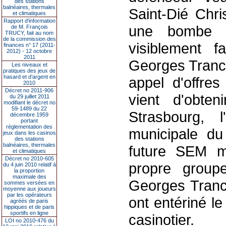
des stations
balnéaires, thermales
Saint-Dié Chri
et climatiques
Rapport d'information
une bombe à
de M. François
TRUCY, fait au nom
de la commission des
visiblement f
finances n° 17 (2011-
2012) - 12 octobre
2011
Georges Tranch
Les niveaux et
pratiques des jeux de
hasard et d’argent en
appel d'offre
2010
Décret no 2011-906
vient d'obten
du 29 juillet 2011
modifiant le décret no
59-1489 du 22
Strasbourg, l
décembre 1959
portant
réglementation des
municipale du 
jeux dans les casinos
des stations
balnéaires, thermales
future SEM m
et climatiques
Décret no 2010-605
propre groupe
du 4 juin 2010 relatif à
la proportion
maximale des
Georges Tranch
sommes versées en
moyenne aux joueurs
par les opérateurs
ont entériné l
agréés de paris
hippiques et de paris
sportifs en ligne
casinotier.
LOI no 2010-476 du