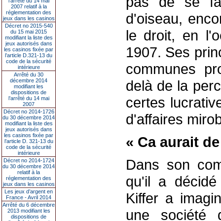
pas de se fâ
l’arrêté du 14 mai
2007 relatif à la
réglementation des
d'oiseau, encor
jeux dans les casinos
Décret no 2015-540
le droit, en l
du 15 mai 2015
modifiant la liste des
jeux autorisés dans
1907. Ses prin
les casinos fixée par
l’article D.321-13 du
code de la sécurité
communes prop
intérieure
Arrêté du 30
décembre 2014
delà de la per
modifiant les
dispositions de
certes lucrati
l’arrêté du 14 mai
2007
Décret no 2014-1726
d'affaires miro
du 30 décembre 2014
modifiant la liste des
jeux autorisés dans
les casinos fixée par
« Ca aurait de
l’article D. 321-13 du
code de la sécurité
intérieure
Dans son comba
Décret no 2014-1724
du 30 décembre 2014
relatif à la
qu'il a décidé
réglementation des
jeux dans les casinos
Les jeux d’argent en
Kiffer a imagi
France - Avril 2014
Arrêté du 6 décembre
une société 
2013 modifiant les
dispositions de