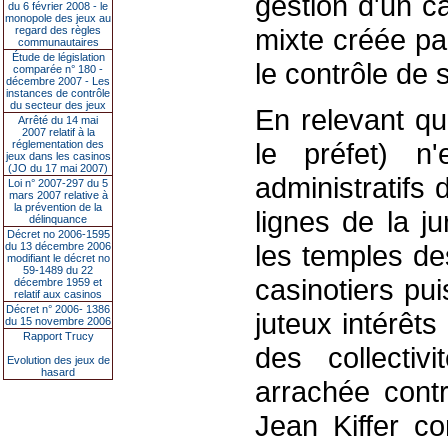
gestion d'un c
du 6 février 2008 - le
monopole des jeux au
mixte créée pa
regard des règles
communautaires
Étude de législation
le contrôle de 
comparée n° 180 -
décembre 2007 - Les
instances de contrôle
du secteur des jeux
En relevant que
Arrêté du 14 mai
2007 relatif à la
le préfet) n
réglementation des
jeux dans les casinos
(JO du 17 mai 2007)
administratifs
Loi n° 2007-297 du 5
mars 2007 relative à
la prévention de la
lignes de la j
délinquance
Décret no 2006-1595
les temples de
du 13 décembre 2006
modifiant le décret no
59-1489 du 22
casinotiers pu
décembre 1959 et
relatif aux casinos
Décret n° 2006- 1386
juteux intérêts
du 15 novembre 2006
Rapport Trucy
des collectiv
Evolution des jeux de
hasard
arrachée contr
Jean Kiffer co