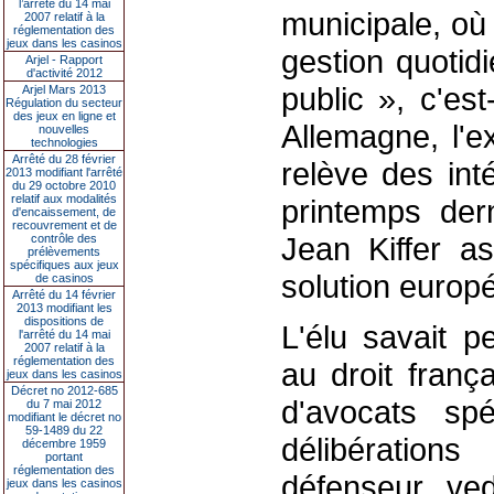
l’arrêté du 14 mai
municipale, où 
2007 relatif à la
réglementation des
jeux dans les casinos
gestion quoti
Arjel - Rapport
d'activité 2012
public », c'es
Arjel Mars 2013
Régulation du secteur
des jeux en ligne et
Allemagne, l'e
nouvelles
technologies
Arrêté du 28 février
relève des int
2013 modifiant l'arrêté
du 29 octobre 2010
relatif aux modalités
printemps dern
d'encaissement, de
recouvrement et de
Jean Kiffer a
contrôle des
prélèvements
spécifiques aux jeux
solution europé
de casinos
Arrêté du 14 février
2013 modifiant les
dispositions de
L'élu savait p
l'arrêté du 14 mai
2007 relatif à la
réglementation des
au droit franç
jeux dans les casinos
Décret no 2012-685
d'avocats sp
du 7 mai 2012
modifiant le décret no
59-1489 du 22
délibération
décembre 1959
portant
réglementation des
défenseur vede
jeux dans les casinos