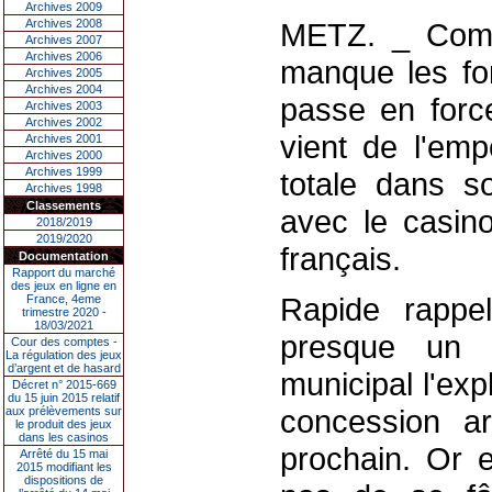
Archives 2009
Archives 2008
METZ. _ Comme
Archives 2007
Archives 2006
manque les for
Archives 2005
Archives 2004
passe en force
Archives 2003
Archives 2002
vient de l'emp
Archives 2001
Archives 2000
Archives 1999
totale dans so
Archives 1998
Classements
avec le casino
2018/2019
2019/2020
français.
Documentation
Rapport du marché
des jeux en ligne en
Rapide rappel
France, 4eme
trimestre 2020 -
18/03/2021
presque un 
Cour des comptes -
La régulation des jeux
d’argent et de hasard
municipal l'ex
Décret n° 2015-669
du 15 juin 2015 relatif
concession a
aux prélèvements sur
le produit des jeux
dans les casinos
prochain. Or e
Arrêté du 15 mai
2015 modifiant les
dispositions de