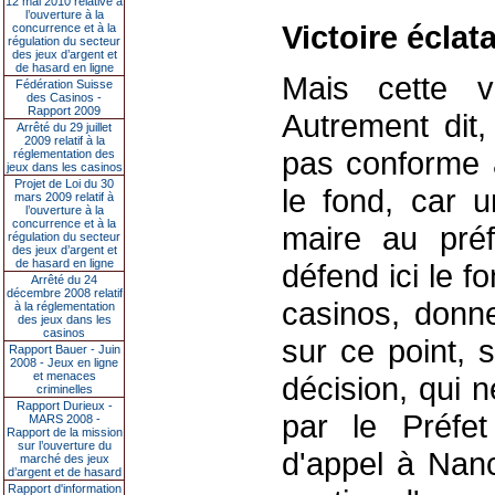
12 mai 2010 relative à
l’ouverture à la
Victoire éclat
concurrence et à la
régulation du secteur
des jeux d’argent et
de hasard en ligne
Mais cette vi
Fédération Suisse
des Casinos -
Rapport 2009
Autrement dit,
Arrêté du 29 juillet
2009 relatif à la
pas conforme a
réglementation des
jeux dans les casinos
Projet de Loi du 30
le fond, car 
mars 2009 relatif à
l’ouverture à la
concurrence et à la
maire au pré
régulation du secteur
des jeux d’argent et
de hasard en ligne
défend ici le f
Arrêté du 24
décembre 2008 relatif
casinos, donne
à la réglementation
des jeux dans les
casinos
sur ce point, s
Rapport Bauer - Juin
2008 - Jeux en ligne
et menaces
décision, qui 
criminelles
Rapport Durieux -
par le Préfet
MARS 2008 -
Rapport de la mission
sur l’ouverture du
d'appel à Nancy
marché des jeux
d’argent et de hasard
Rapport d'information