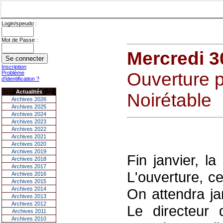
Login/speudo :
Mot de Passe :
Mercredi 
Inscription
Ouverture p
Problème
d'identification ?
Actualités
Noirétable
Archives 2026
Archives 2025
Archives 2024
Archives 2023
Archives 2022
Archives 2021
Archives 2020
Archives 2019
Fin janvier, l
Archives 2018
Archives 2017
L'ouverture, ce
Archives 2016
Archives 2015
Archives 2014
On attendra ja
Archives 2013
Archives 2012
Le directeur 
Archives 2011
Archives 2010