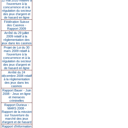
12 mai 2010 relative à
l’ouverture à la
concurrence et à la
régulation du secteur
des jeux d’argent et
de hasard en ligne
Fédération Suisse
des Casinos -
Rapport 2009
Arrêté du 29 juillet
2009 relatif à la
réglementation des
jeux dans les casinos
Projet de Loi du 30
mars 2009 relatif à
l’ouverture à la
concurrence et à la
régulation du secteur
des jeux d’argent et
de hasard en ligne
Arrêté du 24
décembre 2008 relatif
à la réglementation
des jeux dans les
casinos
Rapport Bauer - Juin
2008 - Jeux en ligne
et menaces
criminelles
Rapport Durieux -
MARS 2008 -
Rapport de la mission
sur l’ouverture du
marché des jeux
d’argent et de hasard
Rapport d'information