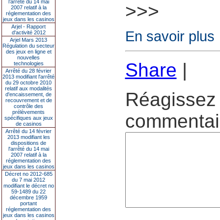
l’arrêté du 14 mai
>>>
2007 relatif à la
réglementation des
jeux dans les casinos
Arjel - Rapport
En savoir plus
d'activité 2012
Arjel Mars 2013
Régulation du secteur
des jeux en ligne et
nouvelles
Share
|
technologies
Arrêté du 28 février
2013 modifiant l'arrêté
du 29 octobre 2010
relatif aux modalités
Réagissez 
d'encaissement, de
recouvrement et de
contrôle des
prélèvements
commentair
spécifiques aux jeux
de casinos
Arrêté du 14 février
2013 modifiant les
dispositions de
l'arrêté du 14 mai
2007 relatif à la
réglementation des
jeux dans les casinos
Décret no 2012-685
du 7 mai 2012
modifiant le décret no
59-1489 du 22
décembre 1959
portant
réglementation des
jeux dans les casinos