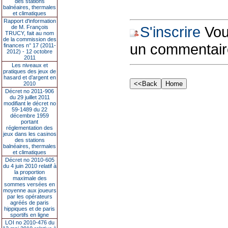
des stations
balnéaires, thermales
et climatiques
Rapport d'information
S'inscrire
Vous
de M. François
TRUCY, fait au nom
de la commission des
un commentair
finances n° 17 (2011-
2012) - 12 octobre
2011
Les niveaux et
pratiques des jeux de
hasard et d’argent en
2010
Décret no 2011-906
du 29 juillet 2011
modifiant le décret no
59-1489 du 22
décembre 1959
portant
réglementation des
jeux dans les casinos
des stations
balnéaires, thermales
et climatiques
Décret no 2010-605
du 4 juin 2010 relatif à
la proportion
maximale des
sommes versées en
moyenne aux joueurs
par les opérateurs
agréés de paris
hippiques et de paris
sportifs en ligne
LOI no 2010-476 du