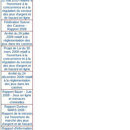
12 mai 2010 relative à
l’ouverture à la
concurrence et à la
régulation du secteur
des jeux d’argent et
de hasard en ligne
Fédération Suisse
des Casinos -
Rapport 2009
Arrêté du 29 juillet
2009 relatif à la
réglementation des
jeux dans les casinos
Projet de Loi du 30
mars 2009 relatif à
l’ouverture à la
concurrence et à la
régulation du secteur
des jeux d’argent et
de hasard en ligne
Arrêté du 24
décembre 2008 relatif
à la réglementation
des jeux dans les
casinos
Rapport Bauer - Juin
2008 - Jeux en ligne
et menaces
criminelles
Rapport Durieux -
MARS 2008 -
Rapport de la mission
sur l’ouverture du
marché des jeux
d’argent et de hasard
Rapport d'information