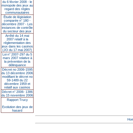
du 6 février 2008 - le
monopole des jeux au
regard des règles
communautaires
Étude de législation
comparée n° 180 -
décembre 2007 - Les
instances de contrôle
du secteur des jeux
Arrêté du 14 mai
2007 relatif à la
réglementation des
jeux dans les casinos
(JO du 17 mai 2007)
Loi n° 2007-297 du 5
mars 2007 relative à
la prévention de la
délinquance
Décret no 2006-1595
du 13 décembre 2006
modifiant le décret no
59-1489 du 22
décembre 1959 et
relatif aux casinos
Décret n° 2006- 1386
du 15 novembre 2006
Rapport Trucy
Evolution des jeux de
hasard
Ho