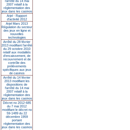
l’arrêté du 14 mai
2007 relatif à la
réglementation des
jeux dans les casinos
Arjel - Rapport
d'activité 2012
Arjel Mars 2013
Régulation du secteur
des jeux en ligne et
nouvelles
technologies
Arrêté du 28 février
2013 modifiant l'arrêté
du 29 octobre 2010
relatif aux modalités
d'encaissement, de
recouvrement et de
contrôle des
prélèvements
spécifiques aux jeux
de casinos
Arrêté du 14 février
2013 modifiant les
dispositions de
l'arrêté du 14 mai
2007 relatif à la
réglementation des
jeux dans les casinos
Décret no 2012-685
du 7 mai 2012
modifiant le décret no
59-1489 du 22
décembre 1959
portant
réglementation des
jeux dans les casinos