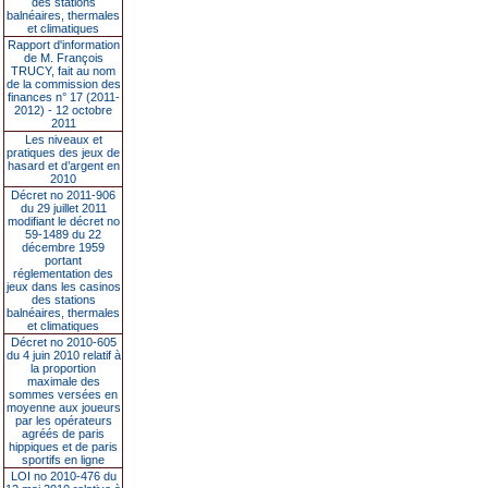
des stations
balnéaires, thermales
et climatiques
Rapport d'information
de M. François
TRUCY, fait au nom
de la commission des
finances n° 17 (2011-
2012) - 12 octobre
2011
Les niveaux et
pratiques des jeux de
hasard et d’argent en
2010
Décret no 2011-906
du 29 juillet 2011
modifiant le décret no
59-1489 du 22
décembre 1959
portant
réglementation des
jeux dans les casinos
des stations
balnéaires, thermales
et climatiques
Décret no 2010-605
du 4 juin 2010 relatif à
la proportion
maximale des
sommes versées en
moyenne aux joueurs
par les opérateurs
agréés de paris
hippiques et de paris
sportifs en ligne
LOI no 2010-476 du