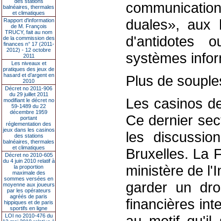
des stations
communication
balnéaires, thermales
et climatiques
duales», aux b
Rapport d'information
de M. François
TRUCY, fait au nom
d'antidotes 
de la commission des
finances n° 17 (2011-
2012) - 12 octobre
systèmes infor
2011
Les niveaux et
pratiques des jeux de
hasard et d’argent en
Plus de souple
2010
Décret no 2011-906
du 29 juillet 2011
Les casinos de
modifiant le décret no
59-1489 du 22
décembre 1959
Ce dernier sect
portant
réglementation des
jeux dans les casinos
les discussio
des stations
balnéaires, thermales
et climatiques
Bruxelles. La F
Décret no 2010-605
du 4 juin 2010 relatif à
ministère de l'
la proportion
maximale des
sommes versées en
garder un dro
moyenne aux joueurs
par les opérateurs
agréés de paris
financières in
hippiques et de paris
sportifs en ligne
LOI no 2010-476 du
au motif qu'il