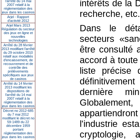
intérêts de la 
l’arrêté du 14 mai
2007 relatif à la
réglementation des
recherche, etc.
jeux dans les casinos
Arjel - Rapport
d'activité 2012
Dans le déta
Arjel Mars 2013
Régulation du secteur
des jeux en ligne et
secteurs «sanc
nouvelles
technologies
Arrêté du 28 février
être consulté
2013 modifiant l'arrêté
du 29 octobre 2010
relatif aux modalités
accord à toute
d'encaissement, de
recouvrement et de
liste précise
contrôle des
prélèvements
spécifiques aux jeux
définitivemen
de casinos
Arrêté du 14 février
2013 modifiant les
dernière mi
dispositions de
l'arrêté du 14 mai
2007 relatif à la
Globalement,
réglementation des
jeux dans les casinos
appartiendron
Décret no 2012-685
du 7 mai 2012
modifiant le décret no
l'industrie es
59-1489 du 22
décembre 1959
portant
cryptologie, 
réglementation des
jeux dans les casinos