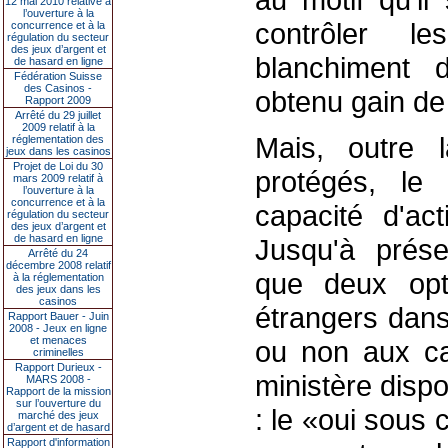
12 mai 2010 relative à
l’ouverture à la
contrôler le
concurrence et à la
régulation du secteur
des jeux d’argent et
blanchiment d
de hasard en ligne
Fédération Suisse
des Casinos -
obtenu gain de
Rapport 2009
Arrêté du 29 juillet
2009 relatif à la
Mais, outre l
réglementation des
jeux dans les casinos
Projet de Loi du 30
protégés, le 
mars 2009 relatif à
l’ouverture à la
concurrence et à la
capacité d'ac
régulation du secteur
des jeux d’argent et
de hasard en ligne
Jusqu'à prése
Arrêté du 24
décembre 2008 relatif
que deux opt
à la réglementation
des jeux dans les
casinos
étrangers dans
Rapport Bauer - Juin
2008 - Jeux en ligne
et menaces
ou non aux ca
criminelles
Rapport Durieux -
ministère disp
MARS 2008 -
Rapport de la mission
sur l’ouverture du
: le «oui sous 
marché des jeux
d’argent et de hasard
Rapport d'information