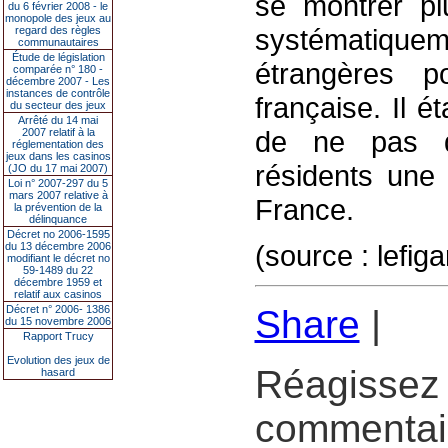
se montrer pl
du 6 février 2008 - le
monopole des jeux au
systématique
regard des règles
communautaires
Étude de législation
étrangères po
comparée n° 180 -
décembre 2007 - Les
instances de contrôle
française. Il é
du secteur des jeux
Arrêté du 14 mai
de ne pas d
2007 relatif à la
réglementation des
jeux dans les casinos
résidents une 
(JO du 17 mai 2007)
Loi n° 2007-297 du 5
mars 2007 relative à
France.
la prévention de la
délinquance
Décret no 2006-1595
(source : lefiga
du 13 décembre 2006
modifiant le décret no
59-1489 du 22
décembre 1959 et
relatif aux casinos
Décret n° 2006- 1386
Share
|
du 15 novembre 2006
Rapport Trucy
Evolution des jeux de
Réagissez 
hasard
commentair