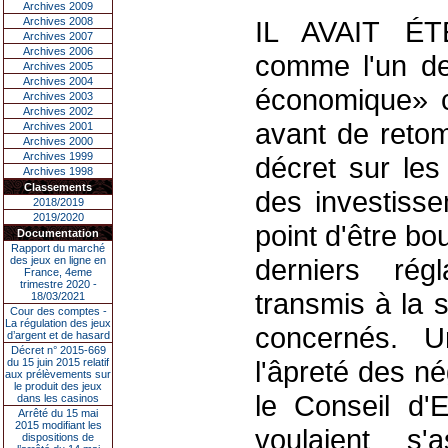
Archives 2009
Archives 2008
IL AVAIT ÉTÉ
Archives 2007
Archives 2006
comme l'un de
Archives 2005
Archives 2004
économique» 
Archives 2003
Archives 2002
avant de retom
Archives 2001
Archives 2000
Archives 1999
décret sur le
Archives 1998
Classements
des investisse
2018/2019
2019/2020
point d'être bo
Documentation
Rapport du marché
derniers rég
des jeux en ligne en
France, 4eme
trimestre 2020 -
transmis à la 
18/03/2021
Cour des comptes -
La régulation des jeux
concernés. U
d’argent et de hasard
Décret n° 2015-669
l'âpreté des né
du 15 juin 2015 relatif
aux prélèvements sur
le produit des jeux
le Conseil d'E
dans les casinos
Arrêté du 15 mai
2015 modifiant les
voulaient s'
dispositions de