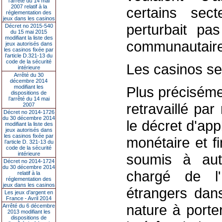
l’arrêté du 14 mai
2007 relatif à la
certains sec
réglementation des
jeux dans les casinos
perturbait pa
Décret no 2015-540
du 15 mai 2015
modifiant la liste des
communautaire
jeux autorisés dans
les casinos fixée par
l’article D.321-13 du
code de la sécurité
Les casinos se
intérieure
Arrêté du 30
décembre 2014
modifiant les
Plus préciséme
dispositions de
l’arrêté du 14 mai
retravaillé par
2007
Décret no 2014-1726
du 30 décembre 2014
le décret d'app
modifiant la liste des
jeux autorisés dans
les casinos fixée par
monétaire et f
l’article D. 321-13 du
code de la sécurité
intérieure
soumis à auto
Décret no 2014-1724
du 30 décembre 2014
chargé de l'
relatif à la
réglementation des
jeux dans les casinos
étrangers dans
Les jeux d’argent en
France - Avril 2014
nature à port
Arrêté du 6 décembre
2013 modifiant les
dispositions de