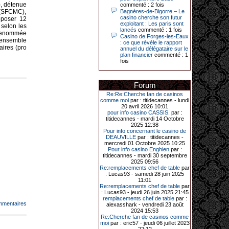
Le plus gros gain gagné depuis plus
 détenue
commenté : 2 fois
de 20 ans dans l’établissement.
 (SFCMC),
Bagnères-de-Bigorre – Le
casino cherche son futur
oposer 12
exploitant : Les paris sont
selon les
lancés
commenté : 1 fois
 renommée
Casino de Forges-les-Eaux
31-03-2026|
 ensemble
: ce que révèle le rapport
aires (pro
annuel du délégataire sur le
Série de jackpots au casino JOA de
plan financier
commenté : 1
Gujan-Mestras : ce mois de mars a
fois
été fructueux pour quelques
joueurs. D’abord avec 44 207 euros
remportés le dimanche 22 mars sur
une machine à sous pour une mise
Forum
initiale de 5,28 €. Puis quelques
jours plus tard, le vendredi 27 mars,
Re:Re:Cherche fan de casinos
un joueur a décroché 12 086 euros
comme moi
par : titidecannes - lundi
sur une autre machine à sous.
20 avril 2026 10:01
pour info casino CASSIS.
par :
Enfin, troisième et dernier jackpot,
titidecannes - mardi 14 Octobre
record cette fois-ci, le samedi 28
2025 12:38
mars dernier. Quelque 111 322
Pour info concernant le casino de
euros ont été remportés sur la table
DEAUVILLE
par : titidecannes -
d’Ultimate Texas Hold’em Poker,
mercredi 01 Octobre 2025 10:25
grâce à une mise de 5 euros sur la
Pour info casino Enghien
par :
case bonus et une quinte flush
titidecannes - mardi 30 septembre
royale. Ces gains ont été annoncés
2025 09:56
dans un communiqué diffusé par le
Re:remplacements chef de table
par
casino ce lundi 30 mars en soirée.
: Lucas93 - samedi 28 juin 2025
11:01
Re:remplacements chef de table
par
: Lucas93 - jeudi 26 juin 2025 21:45
remplacements chef de table
par :
11-01-2026|
mmentaires
alexasshark - vendredi 23 août
2024 15:53
Dimanche 11 janvier, en soirée, une
Re:Cherche fan de casinos comme
cliente retraitée de 78 ans, habitant
moi
par : eric57 - jeudi 06 juillet 2023
Trémuson, a eu l’énorme surprise