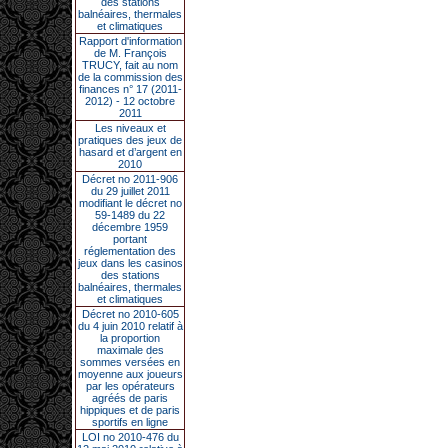
des stations
balnéaires, thermales
et climatiques
Rapport d'information
de M. François
TRUCY, fait au nom
de la commission des
finances n° 17 (2011-
2012) - 12 octobre
2011
Les niveaux et
pratiques des jeux de
hasard et d’argent en
2010
Décret no 2011-906
du 29 juillet 2011
modifiant le décret no
59-1489 du 22
décembre 1959
portant
réglementation des
jeux dans les casinos
des stations
balnéaires, thermales
et climatiques
Décret no 2010-605
du 4 juin 2010 relatif à
la proportion
maximale des
sommes versées en
moyenne aux joueurs
par les opérateurs
agréés de paris
hippiques et de paris
sportifs en ligne
LOI no 2010-476 du