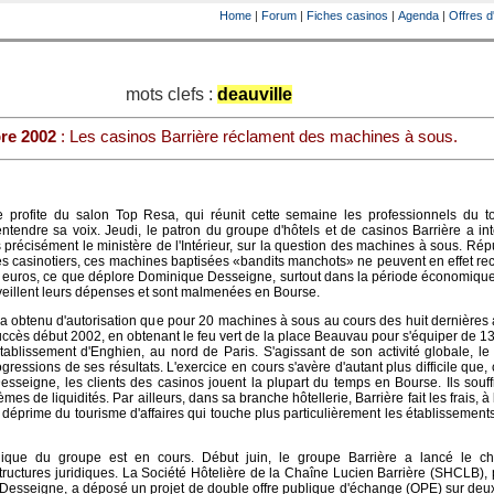
Home
|
Forum
|
Fiches casinos
|
Agenda
|
Offres d
mots clefs :
deauville
re 2002
: Les casinos Barrière réclament des machines à sous.
profite du salon Top Resa, qui réunit cette semaine les professionnels du t
 entendre sa voix. Jeudi, le patron du groupe d'hôtels et de casinos Barrière a int
précisément le ministère de l'Intérieur, sur la question des machines à sous. Rép
es casinotiers, ces machines baptisées «bandits manchots» ne peuvent en effet re
 euros, ce que déplore Dominique Desseigne, surtout dans la période économique
rveillent leurs dépenses et sont malmenées en Bourse.
n'a obtenu d'autorisation que pour 20 machines à sous au cours des huit dernières 
ccès début 2002, en obtenant le feu vert de la place Beauvau pour s'équiper de 1
blissement d'Enghien, au nord de Paris. S'agissant de son activité globale, le
gressions de ses résultats. L'exercice en cours s'avère d'autant plus difficile que
sseigne, les clients des casinos jouent la plupart du temps en Bourse. Ils souf
es de liquidités. Par ailleurs, dans sa branche hôtellerie, Barrière fait les frais, à 
 déprime du tourisme d'affaires qui touche plus particulièrement les établissement
ridique du groupe est en cours. Début juin, le groupe Barrière a lancé le ch
 structures juridiques. La Société Hôtelière de la Chaîne Lucien Barrière (SHCLB)
re Desseigne, a déposé un projet de double offre publique d'échange (OPE) sur deu