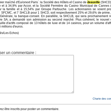
ier marché d'Euronext Paris : la Société des Hôtels et Casino de
deauville
(SHCD),
le et à 34,9% par Accor, et la Société Fermière du Casino Municipal de Cannes
r la famille et à 15,54% par Groupe Partouche. Les actionnaires se voient pr
 SFCMC, et 7 SHCLB pour 1 SHCD, soit respectivement 25% et 29,6% de prime, 
é Générale, la banque-conseil. En parallèle, la SHCLB, qui sera prochainement
ère SA, a demandé son admission au second marché. Plus cohérent, le nouvel
uille d'actifs composé de 13 hôtels de luxe et de 14 casinos, pour un volume d'aff
millions d'euros.
tés/Les Echos)
ser un commentaire :
Charte des co
z être inscrits pour poster un commentaire.