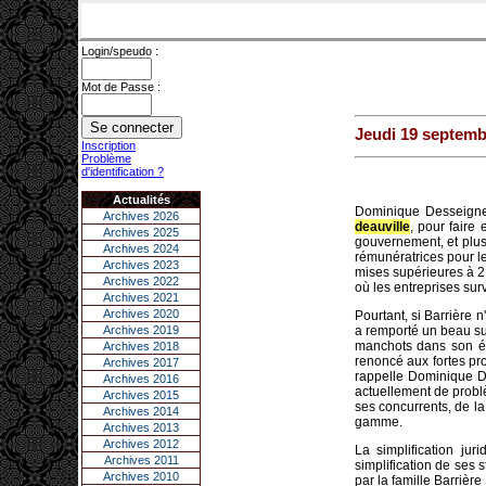
Login/speudo :
Mot de Passe :
Jeudi 19 septemb
Inscription
Problème
d'identification ?
Actualités
Dominique Desseigne 
Archives 2026
deauville
, pour faire
Archives 2025
gouvernement, et plus 
Archives 2024
rémunératrices pour l
Archives 2023
mises supérieures à 2
Archives 2022
où les entreprises su
Archives 2021
Archives 2020
Pourtant, si Barrière 
Archives 2019
a remporté un beau su
manchots dans son éta
Archives 2018
renoncé aux fortes pro
Archives 2017
rappelle Dominique De
Archives 2016
actuellement de problèm
Archives 2015
ses concurrents, de la
Archives 2014
gamme.
Archives 2013
Archives 2012
La simplification ju
Archives 2011
simplification de ses
Archives 2010
par la famille Barriè