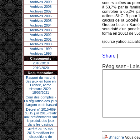
Archives 2009
soeurs cotées au prem
Archives 2008
à 53,7% par la famil
Archives 2007
contrôlée à 65,2% pa
actions SHCLB pour 1
Archives 2006
calculs de la Sociét
Archives 2005
Groupe Lucien Barri
Archives 2004
sera doté d'un portefe
Archives 2003
forma en 2001) de 556 
Archives 2002
Archives 2001
(source yahoo actuali
Archives 2000
Archives 1999
Archives 1998
Share
|
Classements
2018/2019
Réagissez - Lais
2019/2020
Documentation
Rapport du marché
des jeux en ligne en
France, 4eme
trimestre 2020 -
18/03/2021
Cour des comptes -
La régulation des jeux
d’argent et de hasard
Décret n° 2015-669
du 15 juin 2015 relatif
aux prélèvements sur
le produit des jeux
dans les casinos
Arrêté du 15 mai
2015 modifiant les
dispositions de
S'inscrire
Vous deve