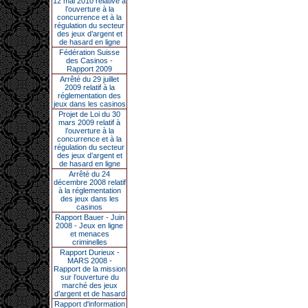
12 mai 2010 relative à
l’ouverture à la
concurrence et à la
régulation du secteur
des jeux d’argent et
de hasard en ligne
Fédération Suisse
des Casinos -
Rapport 2009
Arrêté du 29 juillet
2009 relatif à la
réglementation des
jeux dans les casinos
Projet de Loi du 30
mars 2009 relatif à
l’ouverture à la
concurrence et à la
régulation du secteur
des jeux d’argent et
de hasard en ligne
Arrêté du 24
décembre 2008 relatif
à la réglementation
des jeux dans les
casinos
Rapport Bauer - Juin
2008 - Jeux en ligne
et menaces
criminelles
Rapport Durieux -
MARS 2008 -
Rapport de la mission
sur l’ouverture du
marché des jeux
d’argent et de hasard
Rapport d'information