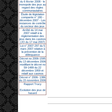
du 6 février 2008 - le
monopole des jeux au
regard des règles
communautaires
Étude de législation
comparée n° 180 -
décembre 2007 - Les
instances de contrôle
du secteur des jeux
Arrêté du 14 mai
2007 relatif à la
réglementation des
jeux dans les casinos
(JO du 17 mai 2007)
Loi n° 2007-297 du 5
mars 2007 relative à
la prévention de la
délinquance
Décret no 2006-1595
du 13 décembre 2006
modifiant le décret no
59-1489 du 22
décembre 1959 et
relatif aux casinos
Décret n° 2006- 1386
du 15 novembre 2006
Rapport Trucy
Evolution des jeux de
hasard