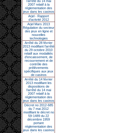
l’arrêté du 14 mai
2007 relatif à la
réglementation des
jeux dans les casinos
Arjel - Rapport
d'activité 2012
Arjel Mars 2013
Régulation du secteur
des jeux en ligne et
nouvelles
technologies
Arrêté du 28 février
2013 modifiant l'arrêté
du 29 octobre 2010
relatif aux modalités
d'encaissement, de
recouvrement et de
contrôle des
prélèvements
spécifiques aux jeux
de casinos
Arrêté du 14 février
2013 modifiant les
dispositions de
l'arrêté du 14 mai
2007 relatif à la
réglementation des
jeux dans les casinos
Décret no 2012-685
du 7 mai 2012
modifiant le décret no
59-1489 du 22
décembre 1959
portant
réglementation des
jeux dans les casinos