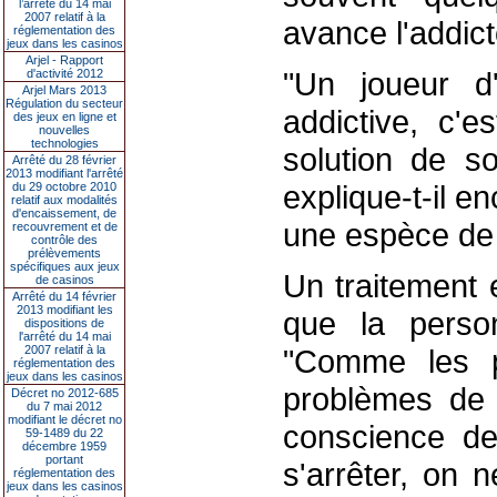
l’arrêté du 14 mai
2007 relatif à la
avance l'addic
réglementation des
jeux dans les casinos
Arjel - Rapport
"Un joueur d
d'activité 2012
Arjel Mars 2013
Régulation du secteur
addictive, c'e
des jeux en ligne et
nouvelles
technologies
solution de s
Arrêté du 28 février
2013 modifiant l'arrêté
explique-t-il en
du 29 octobre 2010
relatif aux modalités
d'encaissement, de
une espèce de 
recouvrement et de
contrôle des
prélèvements
spécifiques aux jeux
Un traitement e
de casinos
Arrêté du 14 février
2013 modifiant les
que la perso
dispositions de
l'arrêté du 14 mai
2007 relatif à la
"Comme les p
réglementation des
jeux dans les casinos
problèmes de 
Décret no 2012-685
du 7 mai 2012
modifiant le décret no
conscience d
59-1489 du 22
décembre 1959
portant
s'arrêter, on 
réglementation des
jeux dans les casinos