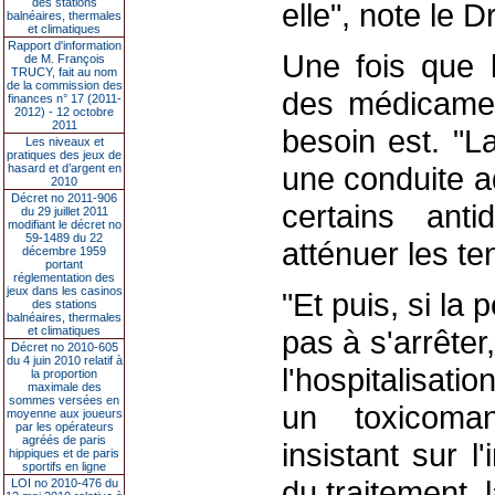
des stations
elle", note le D
balnéaires, thermales
et climatiques
Rapport d'information
Une fois que 
de M. François
TRUCY, fait au nom
de la commission des
des médicament
finances n° 17 (2011-
2012) - 12 octobre
2011
besoin est. "L
Les niveaux et
pratiques des jeux de
une conduite a
hasard et d’argent en
2010
Décret no 2011-906
certains ant
du 29 juillet 2011
modifiant le décret no
59-1489 du 22
atténuer les t
décembre 1959
portant
réglementation des
jeux dans les casinos
"Et puis, si la
des stations
balnéaires, thermales
et climatiques
pas à s'arrête
Décret no 2010-605
du 4 juin 2010 relatif à
l'hospitalisat
la proportion
maximale des
sommes versées en
un toxicoman
moyenne aux joueurs
par les opérateurs
agréés de paris
insistant sur 
hippiques et de paris
sportifs en ligne
du traitement, 
LOI no 2010-476 du