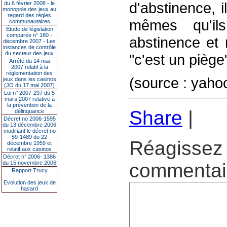
d'abstinence, 
du 6 février 2008 - le
monopole des jeux au
regard des règles
mêmes qu'il
communautaires
Étude de législation
comparée n° 180 -
abstinence et 
décembre 2007 - Les
instances de contrôle
du secteur des jeux
"c'est un piège
Arrêté du 14 mai
2007 relatif à la
réglementation des
(source : yah
jeux dans les casinos
(JO du 17 mai 2007)
Loi n° 2007-297 du 5
mars 2007 relative à
la prévention de la
Share
|
délinquance
Décret no 2006-1595
du 13 décembre 2006
modifiant le décret no
59-1489 du 22
Réagissez 
décembre 1959 et
relatif aux casinos
Décret n° 2006- 1386
du 15 novembre 2006
commentair
Rapport Trucy
Evolution des jeux de
hasard