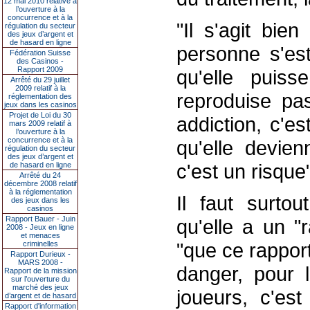
12 mai 2010 relative à
l’ouverture à la
concurrence et à la
"Il s'agit bie
régulation du secteur
des jeux d’argent et
de hasard en ligne
personne s'est
Fédération Suisse
des Casinos -
Rapport 2009
qu'elle puiss
Arrêté du 29 juillet
2009 relatif à la
reproduise pas
réglementation des
jeux dans les casinos
Projet de Loi du 30
addiction, c'es
mars 2009 relatif à
l’ouverture à la
concurrence et à la
qu'elle devie
régulation du secteur
des jeux d’argent et
c'est un risque"
de hasard en ligne
Arrêté du 24
décembre 2008 relatif
à la réglementation
Il faut surto
des jeux dans les
casinos
Rapport Bauer - Juin
qu'elle a un "r
2008 - Jeux en ligne
et menaces
"que ce rapport
criminelles
Rapport Durieux -
MARS 2008 -
danger, pour 
Rapport de la mission
sur l’ouverture du
marché des jeux
joueurs, c'es
d’argent et de hasard
Rapport d'information