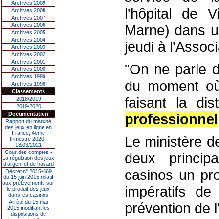
Archives 2009
l'hôpital de V
Archives 2008
Archives 2007
Archives 2006
Marne) dans un
Archives 2005
Archives 2004
jeudi à l'Assoc
Archives 2003
Archives 2002
Archives 2001
"On ne parle d
Archives 2000
Archives 1999
du moment où i
Archives 1998
Classements
faisant la dis
2018/2019
2019/2020
Documentation
professionnel
Rapport du marché
des jeux en ligne en
France, 4eme
Le ministère de
trimestre 2020 -
18/03/2021
Cour des comptes -
deux principa
La régulation des jeux
d’argent et de hasard
casinos un pro
Décret n° 2015-669
du 15 juin 2015 relatif
aux prélèvements sur
impératifs de
le produit des jeux
dans les casinos
Arrêté du 15 mai
prévention de l
2015 modifiant les
dispositions de