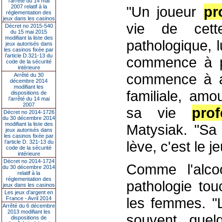
l’arrêté du 14 mai
2007 relatif à la
"Un joueur
pr
réglementation des
jeux dans les casinos
vie de cett
Décret no 2015-540
du 15 mai 2015
modifiant la liste des
pathologique, lu
jeux autorisés dans
les casinos fixée par
l’article D.321-13 du
commence à pe
code de la sécurité
intérieure
commence à av
Arrêté du 30
décembre 2014
modifiant les
familiale, amo
dispositions de
l’arrêté du 14 mai
2007
sa vie
prof
Décret no 2014-1726
du 30 décembre 2014
modifiant la liste des
Matysiak. "Sa
jeux autorisés dans
les casinos fixée par
lève, c'est le je
l’article D. 321-13 du
code de la sécurité
intérieure
Décret no 2014-1724
Comme l'alcoo
du 30 décembre 2014
relatif à la
réglementation des
pathologie to
jeux dans les casinos
Les jeux d’argent en
les femmes. "Le
France - Avril 2014
Arrêté du 6 décembre
2013 modifiant les
souvent quel
dispositions de