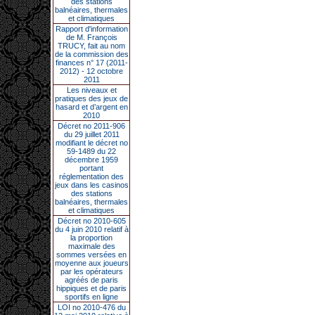
des stations
balnéaires, thermales
et climatiques
Rapport d'information
de M. François
TRUCY, fait au nom
de la commission des
finances n° 17 (2011-
2012) - 12 octobre
2011
Les niveaux et
pratiques des jeux de
hasard et d’argent en
2010
Décret no 2011-906
du 29 juillet 2011
modifiant le décret no
59-1489 du 22
décembre 1959
portant
réglementation des
jeux dans les casinos
des stations
balnéaires, thermales
et climatiques
Décret no 2010-605
du 4 juin 2010 relatif à
la proportion
maximale des
sommes versées en
moyenne aux joueurs
par les opérateurs
agréés de paris
hippiques et de paris
sportifs en ligne
LOI no 2010-476 du