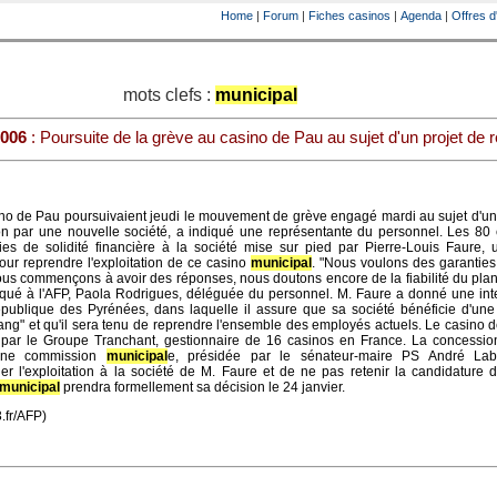
Home
|
Forum
|
Fiches casinos
|
Agenda
|
Offres d
mots clefs :
municipal
2006
: Poursuite de la grève au casino de Pau au sujet d'un projet de r
o de Pau poursuivaient jeudi le mouvement de grève engagé mardi au sujet d'un 
tion par une nouvelle société, a indiqué une représentante du personnel. Les 8
ies de solidité financière à la société mise sur pied par Pierre-Louis Faure, 
our reprendre l'exploitation de ce casino
municipal
. "Nous voulons des garanties
ous commençons à avoir des réponses, nous doutons encore de la fiabilité du plan
iqué à l'AFP, Paola Rodrigues, déléguée du personnel. M. Faure a donné une int
publique des Pyrénées, dans laquelle il assure que sa société bénéficie d'une 
ang" et qu'il sera tenu de reprendre l'ensemble des employés actuels. Le casino 
é par le Groupe Tranchant, gestionnaire de 16 casinos en France. La concession
 Une commission
municipal
e, présidée par le sénateur-maire PS André Lab
r l'exploitation à la société de M. Faure et de ne pas retenir la candidature 
municipal
prendra formellement sa décision le 24 janvier.
3.fr/AFP)