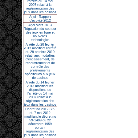
l’arrêté du 14 mai
2007 relatif à la
réglementation des
jeux dans les casinos
Arjel - Rapport
d'activité 2012
Arjel Mars 2013
Régulation du secteur
des jeux en ligne et
nouvelles
technologies
Arrêté du 28 février
2013 modifiant l'arrêté
du 29 octobre 2010
relatif aux modalités
d'encaissement, de
recouvrement et de
contrôle des
prélèvements
spécifiques aux jeux
de casinos
Arrêté du 14 février
2013 modifiant les
dispositions de
l'arrêté du 14 mai
2007 relatif à la
réglementation des
jeux dans les casinos
Décret no 2012-685
du 7 mai 2012
modifiant le décret no
59-1489 du 22
décembre 1959
portant
réglementation des
jeux dans les casinos