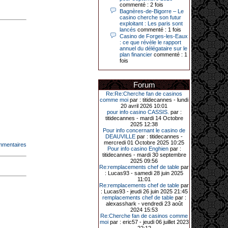
Le plus gros gain gagné depuis plus
commenté : 2 fois
de 20 ans dans l’établissement.
Bagnères-de-Bigorre – Le
casino cherche son futur
exploitant : Les paris sont
lancés
commenté : 1 fois
Casino de Forges-les-Eaux
31-03-2026|
: ce que révèle le rapport
annuel du délégataire sur le
Série de jackpots au casino JOA de
plan financier
commenté : 1
Gujan-Mestras : ce mois de mars a
fois
été fructueux pour quelques
joueurs. D’abord avec 44 207 euros
remportés le dimanche 22 mars sur
une machine à sous pour une mise
Forum
initiale de 5,28 €. Puis quelques
jours plus tard, le vendredi 27 mars,
Re:Re:Cherche fan de casinos
un joueur a décroché 12 086 euros
comme moi
par : titidecannes - lundi
sur une autre machine à sous.
20 avril 2026 10:01
pour info casino CASSIS.
par :
Enfin, troisième et dernier jackpot,
titidecannes - mardi 14 Octobre
record cette fois-ci, le samedi 28
2025 12:38
mars dernier. Quelque 111 322
Pour info concernant le casino de
euros ont été remportés sur la table
DEAUVILLE
par : titidecannes -
d’Ultimate Texas Hold’em Poker,
mercredi 01 Octobre 2025 10:25
mmentaires
grâce à une mise de 5 euros sur la
Pour info casino Enghien
par :
case bonus et une quinte flush
titidecannes - mardi 30 septembre
royale. Ces gains ont été annoncés
2025 09:56
dans un communiqué diffusé par le
Re:remplacements chef de table
par
casino ce lundi 30 mars en soirée.
: Lucas93 - samedi 28 juin 2025
11:01
Re:remplacements chef de table
par
: Lucas93 - jeudi 26 juin 2025 21:45
remplacements chef de table
par :
11-01-2026|
alexasshark - vendredi 23 août
2024 15:53
Dimanche 11 janvier, en soirée, une
Re:Cherche fan de casinos comme
cliente retraitée de 78 ans, habitant
moi
par : eric57 - jeudi 06 juillet 2023
Trémuson, a eu l’énorme surprise