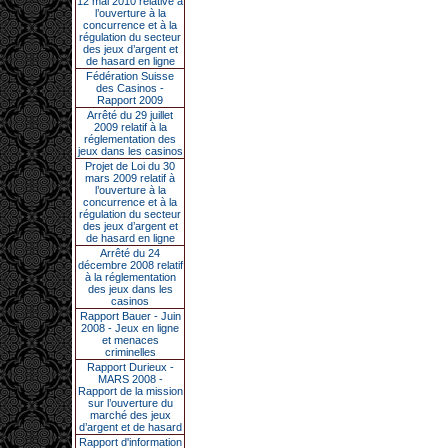
12 mai 2010 relative à
l’ouverture à la
concurrence et à la
régulation du secteur
des jeux d’argent et
de hasard en ligne
Fédération Suisse
des Casinos -
Rapport 2009
Arrêté du 29 juillet
2009 relatif à la
réglementation des
jeux dans les casinos
Projet de Loi du 30
mars 2009 relatif à
l’ouverture à la
concurrence et à la
régulation du secteur
des jeux d’argent et
de hasard en ligne
Arrêté du 24
décembre 2008 relatif
à la réglementation
des jeux dans les
casinos
Rapport Bauer - Juin
2008 - Jeux en ligne
et menaces
criminelles
Rapport Durieux -
MARS 2008 -
Rapport de la mission
sur l’ouverture du
marché des jeux
d’argent et de hasard
Rapport d'information