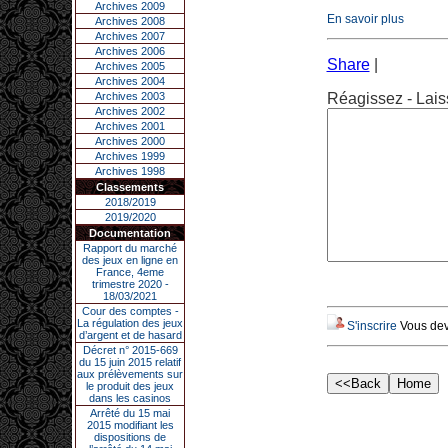
Archives 2009
En savoir plus
Archives 2008
Archives 2007
Archives 2006
Share
|
Archives 2005
Archives 2004
Archives 2003
Réagissez - Lais
Archives 2002
Archives 2001
Archives 2000
Archives 1999
Archives 1998
Classements
2018/2019
2019/2020
Documentation
Rapport du marché
des jeux en ligne en
France, 4eme
trimestre 2020 -
18/03/2021
Cour des comptes -
La régulation des jeux
S'inscrire
Vous deve
d’argent et de hasard
Décret n° 2015-669
du 15 juin 2015 relatif
aux prélèvements sur
le produit des jeux
dans les casinos
Arrêté du 15 mai
2015 modifiant les
dispositions de