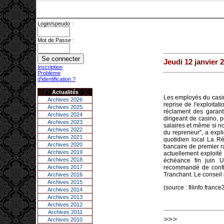
Login/speudo :
Mot de Passe :
Jeudi 12 janvier 
Inscription
Problème
d'identification ?
Actualités
Les employés du casin
Archives 2026
reprise de l'exploita
Archives 2025
réclament des garant
Archives 2024
dirigeant de casino, p
Archives 2023
salaires et même si n
Archives 2022
du repreneur", a expl
Archives 2021
quotidien local La Ré
Archives 2020
bancaire de premier r
Archives 2019
actuellement exploit
Archives 2018
échéance fin juin
Archives 2017
recommandé de confie
Tranchant. Le conseil
Archives 2016
Archives 2015
(source : filinfo.france
Archives 2014
Archives 2013
Archives 2012
Archives 2011
>>>
Archives 2010