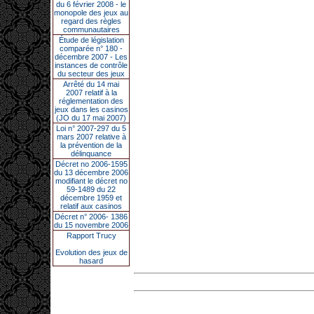
du 6 février 2008 - le
monopole des jeux au
regard des règles
communautaires
Étude de législation
comparée n° 180 -
décembre 2007 - Les
instances de contrôle
du secteur des jeux
Arrêté du 14 mai
2007 relatif à la
réglementation des
jeux dans les casinos
(JO du 17 mai 2007)
Loi n° 2007-297 du 5
mars 2007 relative à
la prévention de la
délinquance
Décret no 2006-1595
du 13 décembre 2006
modifiant le décret no
59-1489 du 22
décembre 1959 et
relatif aux casinos
Décret n° 2006- 1386
du 15 novembre 2006
Rapport Trucy
Evolution des jeux de
hasard