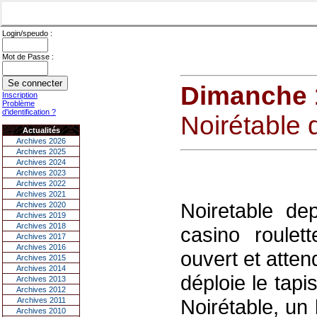
Login/speudo :
Mot de Passe :
Dimanche 1
Inscription
Problème
d'identification ?
Noirétable d
Actualités
Archives 2026
Archives 2025
Archives 2024
Archives 2023
Archives 2022
Archives 2021
Noiretable de
Archives 2020
Archives 2019
Archives 2018
casino ­ roulet
Archives 2017
Archives 2016
ouvert et atte
Archives 2015
Archives 2014
déploie le tap
Archives 2013
Archives 2012
Noirétable, un
Archives 2011
Archives 2010