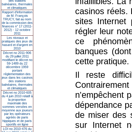
infaillibles. L
des stations
balnéaires, thermales
et climatiques
casinos réels.
Rapport d'information
de M. François
sites Internet
TRUCY, fait au nom
de la commission des
finances n° 17 (2011-
régler leur not
2012) - 12 octobre
2011
Les niveaux et
ce phénomène
pratiques des jeux de
hasard et d’argent en
banques (dont 
2010
Décret no 2011-906
du 29 juillet 2011
cette pratique.
modifiant le décret no
59-1489 du 22
décembre 1959
portant
Il reste diffi
réglementation des
jeux dans les casinos
des stations
Contrairemen
balnéaires, thermales
et climatiques
n'empêchent pa
Décret no 2010-605
du 4 juin 2010 relatif à
la proportion
dépendance pat
maximale des
sommes versées en
moyenne aux joueurs
de miser des 
par les opérateurs
agréés de paris
hippiques et de paris
sur Internet 
sportifs en ligne
LOI no 2010-476 du