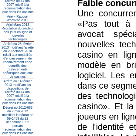
Faible concur
l’arrêté du 14 mai
2007 relatif à la
réglementation des
Une concurre
jeux dans les casinos
Arjel - Rapport
d'activité 2012
«Pas tout à f
Arjel Mars 2013
Régulation du secteur
avocat spéc
des jeux en ligne et
nouvelles
technologies
nouvelles tec
Arrêté du 28 février
2013 modifiant l'arrêté
du 29 octobre 2010
casino en lig
relatif aux modalités
d'encaissement, de
modèle en bri
recouvrement et de
contrôle des
prélèvements
logiciel. Les 
spécifiques aux jeux
de casinos
Arrêté du 14 février
dans ce segmen
2013 modifiant les
dispositions de
l'arrêté du 14 mai
des technologi
2007 relatif à la
réglementation des
jeux dans les casinos
casino». Et la
Décret no 2012-685
du 7 mai 2012
joueurs en lig
modifiant le décret no
59-1489 du 22
décembre 1959
de l'identité 
portant
réglementation des
jeux dans les casinos