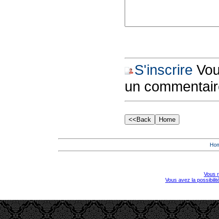
S'inscrire
Vous
un commentair
Ho
Vous r
Vous avez la possibili