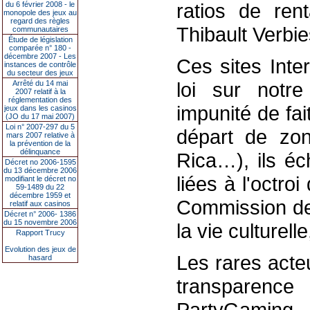
ratios de rent
du 6 février 2008 - le
monopole des jeux au
regard des règles
Thibault Verbie
communautaires
Étude de législation
comparée n° 180 -
décembre 2007 - Les
Ces sites Inte
instances de contrôle
du secteur des jeux
loi sur notre
Arrêté du 14 mai
2007 relatif à la
réglementation des
impunité de fa
jeux dans les casinos
(JO du 17 mai 2007)
Loi n° 2007-297 du 5
départ de zon
mars 2007 relative à
la prévention de la
délinquance
Rica…), ils éc
Décret no 2006-1595
du 13 décembre 2006
liées à l'octroi
modifiant le décret no
59-1489 du 22
décembre 1959 et
Commission des
relatif aux casinos
Décret n° 2006- 1386
du 15 novembre 2006
la vie culturelle
Rapport Trucy
Evolution des jeux de
Les rares acte
hasard
transparen
PartyGaming -