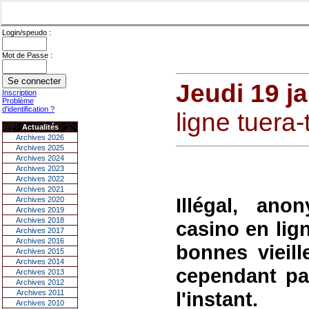
Login/speudo :
Mot de Passe :
Jeudi 19 j
Inscription
Problème
d'identification ?
ligne tuera-
Actualités
Archives 2026
Archives 2025
Archives 2024
Archives 2023
Archives 2022
Archives 2021
Illégal, ano
Archives 2020
Archives 2019
Archives 2018
casino en lig
Archives 2017
Archives 2016
bonnes vieill
Archives 2015
Archives 2014
cependant pa
Archives 2013
Archives 2012
l'instant.
Archives 2011
Archives 2010