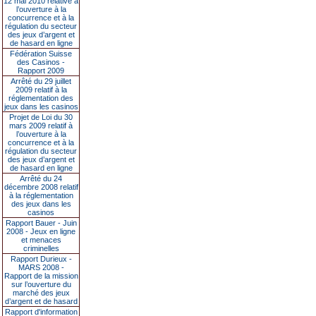
12 mai 2010 relative à
l’ouverture à la
concurrence et à la
régulation du secteur
des jeux d’argent et
de hasard en ligne
Fédération Suisse
des Casinos -
Rapport 2009
Arrêté du 29 juillet
2009 relatif à la
réglementation des
jeux dans les casinos
Projet de Loi du 30
mars 2009 relatif à
l’ouverture à la
concurrence et à la
régulation du secteur
des jeux d’argent et
de hasard en ligne
Arrêté du 24
décembre 2008 relatif
à la réglementation
des jeux dans les
casinos
Rapport Bauer - Juin
2008 - Jeux en ligne
et menaces
criminelles
Rapport Durieux -
MARS 2008 -
Rapport de la mission
sur l’ouverture du
marché des jeux
d’argent et de hasard
Rapport d'information