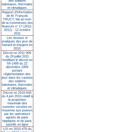
des stations
balnéaires, thermales
et climatiques
Rapport d'information
de M. François
TRUCY, fait au nom
de la commission des
finances n° 17 (2011-
2012) - 12 octobre
2011
Les niveaux et
pratiques des jeux de
hasard et d’argent en
2010
Décret no 2011-906
du 29 juillet 2011
modifiant le décret no
59-1489 du 22
décembre 1959
portant
réglementation des
jeux dans les casinos
des stations
balnéaires, thermales
et climatiques
Décret no 2010-605
du 4 juin 2010 relatif à
la proportion
maximale des
sommes versées en
moyenne aux joueurs
par les opérateurs
agréés de paris
hippiques et de paris
sportifs en ligne
LOI no 2010-476 du