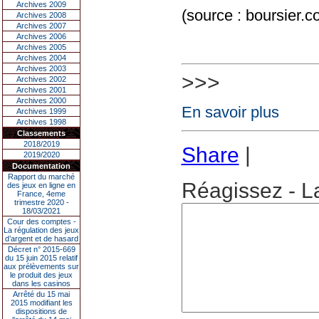
Archives 2009
(source : boursier.c
Archives 2008
Archives 2007
Archives 2006
Archives 2005
Archives 2004
Archives 2003
>>>
Archives 2002
Archives 2001
Archives 2000
En savoir plus
Archives 1999
Archives 1998
Classements
2018/2019
Share
|
2019/2020
Documentation
Rapport du marché
Réagissez - L
des jeux en ligne en
France, 4eme
trimestre 2020 -
18/03/2021
Cour des comptes -
La régulation des jeux
d’argent et de hasard
Décret n° 2015-669
du 15 juin 2015 relatif
aux prélèvements sur
le produit des jeux
dans les casinos
Arrêté du 15 mai
2015 modifiant les
dispositions de