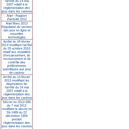
l’arrêté du 14 mai
2007 relatif à la
réglementation des
jeux dans les casinos
Arjel - Rapport
d'activité 2012
Arjel Mars 2013
Régulation du secteur
des jeux en ligne et
nouvelles
technologies
Arrêté du 28 février
2013 modifiant l'arrêté
du 29 octobre 2010
relatif aux modalités
d'encaissement, de
recouvrement et de
contrôle des
prélèvements
spécifiques aux jeux
de casinos
Arrêté du 14 février
2013 modifiant les
dispositions de
l'arrêté du 14 mai
2007 relatif à la
réglementation des
jeux dans les casinos
Décret no 2012-685
du 7 mai 2012
modifiant le décret no
59-1489 du 22
décembre 1959
portant
réglementation des
jeux dans les casinos