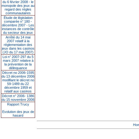
du 6 février 2008 - le
monopole des jeux au
regard des règles
communautaires
Étude de législation
comparée n° 180 -
décembre 2007 - Les
instances de contrôle
du secteur des jeux
Arrêté du 14 mai
2007 relatif à la
réglementation des
jeux dans les casinos
(JO du 17 mai 2007)
Loi n° 2007-297 du 5
mars 2007 relative à
la prévention de la
délinquance
Décret no 2006-1595
du 13 décembre 2006
modifiant le décret no
59-1489 du 22
décembre 1959 et
relatif aux casinos
Décret n° 2006- 1386
du 15 novembre 2006
Rapport Trucy
Evolution des jeux de
hasard
Ho