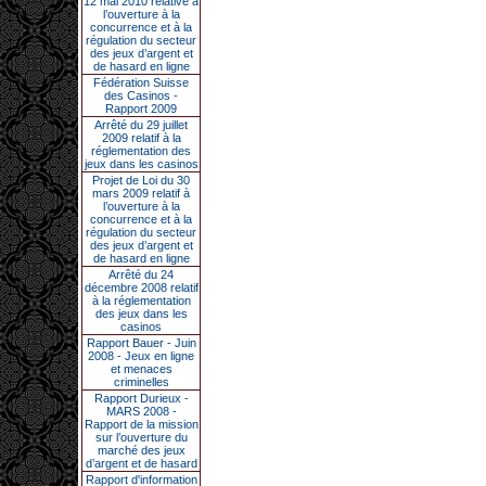
12 mai 2010 relative à
l’ouverture à la
concurrence et à la
régulation du secteur
des jeux d’argent et
de hasard en ligne
Fédération Suisse
des Casinos -
Rapport 2009
Arrêté du 29 juillet
2009 relatif à la
réglementation des
jeux dans les casinos
Projet de Loi du 30
mars 2009 relatif à
l’ouverture à la
concurrence et à la
régulation du secteur
des jeux d’argent et
de hasard en ligne
Arrêté du 24
décembre 2008 relatif
à la réglementation
des jeux dans les
casinos
Rapport Bauer - Juin
2008 - Jeux en ligne
et menaces
criminelles
Rapport Durieux -
MARS 2008 -
Rapport de la mission
sur l’ouverture du
marché des jeux
d’argent et de hasard
Rapport d'information