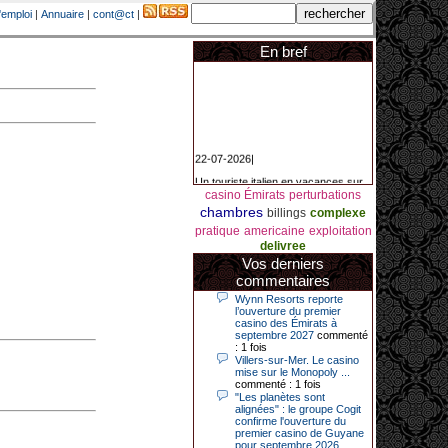
'emploi
|
Annuaire
|
cont@ct
|
En bref
22-07-2026|
Un touriste italien en vacances sur
la Côte d’Azur a remporté un
casino Émirats
perturbations
jackpot exceptionnel de 84.631
euros dans la nuit de samedi à
chambres
billings
complexe
dimanche au Casino Barrière Le
pratique
americaine
exploitation
Croisette à Cannes. Il s’agit d’un
delivree
nouveau record de gains de l’année
2026 pour cet établissement.
Vos derniers
commentaires
Wynn Resorts reporte
l’ouverture du premier
14-04-2026|
casino des Émirats à
septembre 2027
commenté
Dimanche 12 avril 2026, cette date
: 1 fois
restera gravée dans la mémoire de
Villers-sur-Mer. Le casino
ce joueur du casino de Saint-Quay-
mise sur le Monopoly ...
Portrieux (Côtes-d’Armor).
commenté : 1 fois
"Les planètes sont
Ce quinquagénaire, habitant Plouha
alignées" : le groupe Cogit
mais souhaitant garder l’anonymat,
confirme l'ouverture du
a eu l’énorme surprise de décrocher
premier casino de Guyane
un jackpot record de 82 426 €.
pour septembre 2026