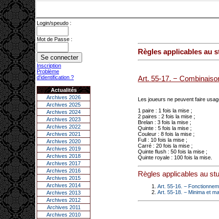
Login/speudo :
Mot de Passe :
Règles applicables au s
Inscription
Problème
d'identification ?
Art. 55-17. − Combinaison
Actualités
Archives 2026
Les joueurs ne peuvent faire usa
Archives 2025
1 paire : 1 fois la mise ;
Archives 2024
2 paires : 2 fois la mise ;
Archives 2023
Brelan : 3 fois la mise ;
Archives 2022
Quinte : 5 fois la mise ;
Archives 2021
Couleur : 8 fois la mise ;
Full : 10 fois la mise ;
Archives 2020
Carré : 20 fois la mise ;
Archives 2019
Quinte flush : 50 fois la mise ;
Archives 2018
Quinte royale : 100 fois la mise.
Archives 2017
Archives 2016
Règles applicables au st
Archives 2015
Archives 2014
Art. 55-16. − Fonctionnem
Art. 55-18. − Minima et m
Archives 2013
Archives 2012
Archives 2011
Archives 2010