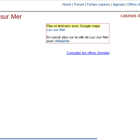
Home
|
Forum
|
Fiches casinos
|
Agenda
|
Offres d
casinos 
 sur Mer
Plan et itinéraire avec Google maps
Luc-sur-Mer
En savoir plus sur la ville de Luc-sur-Mer
avec
Wikipédia
Consulter les offres d'emploi