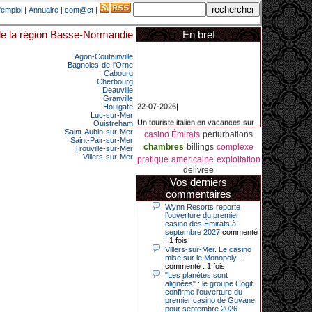
'emploi
|
Annuaire
|
cont@ct
|
de la région Basse-Normandie
En bref
Agon-Coutainville
Bagnoles-de-l'Orne
Cabourg
Cherbourg
Deauville
Granville
22-07-2026|
Houlgate
Luc-sur-Mer
Un touriste italien en vacances sur
Ouistreham
la Côte d’Azur a remporté un
Saint-Aubin-sur-Mer
jackpot exceptionnel de 84.631
casino Émirats
perturbations
Saint-Pair-sur-Mer
euros dans la nuit de samedi à
chambres
billings
complexe
Trouville-sur-Mer
dimanche au Casino Barrière Le
Villers-sur-Mer
Croisette à Cannes. Il s’agit d’un
pratique
americaine
exploitation
nouveau record de gains de l’année
delivree
2026 pour cet établissement.
Vos derniers
commentaires
Wynn Resorts reporte
l’ouverture du premier
14-04-2026|
casino des Émirats à
septembre 2027
commenté
Dimanche 12 avril 2026, cette date
: 1 fois
restera gravée dans la mémoire de
ce joueur du casino de Saint-Quay-
Villers-sur-Mer. Le casino
Portrieux (Côtes-d’Armor).
mise sur le Monopoly ...
commenté : 1 fois
Ce quinquagénaire, habitant Plouha
"Les planètes sont
mais souhaitant garder l’anonymat,
alignées" : le groupe Cogit
a eu l’énorme surprise de décrocher
confirme l'ouverture du
un jackpot record de 82 426 €.
premier casino de Guyane
pour septembre 2026