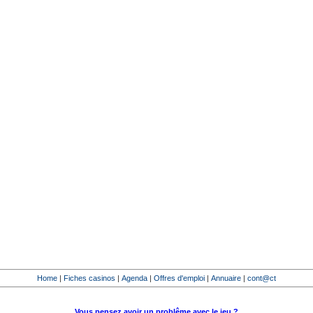
Home
|
Fiches casinos
|
Agenda
|
Offres d'emploi
|
Annuaire
|
cont@ct
Vous pensez avoir un problême avec le jeu ?