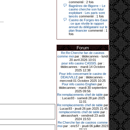
Le plus gros gain gagné depuis plus
commenté : 2 fois
de 20 ans dans l’établissement.
Bagnères-de-Bigorre – Le
casino cherche son futur
exploitant : Les paris sont
lancés
commenté : 1 fois
Casino de Forges-les-Eaux
31-03-2026|
: ce que révèle le rapport
annuel du délégataire sur le
Série de jackpots au casino JOA de
plan financier
commenté : 1
Gujan-Mestras : ce mois de mars a
fois
été fructueux pour quelques
joueurs. D’abord avec 44 207 euros
remportés le dimanche 22 mars sur
une machine à sous pour une mise
Forum
initiale de 5,28 €. Puis quelques
jours plus tard, le vendredi 27 mars,
Re:Re:Cherche fan de casinos
un joueur a décroché 12 086 euros
comme moi
par : titidecannes - lundi
sur une autre machine à sous.
20 avril 2026 10:01
pour info casino CASSIS.
par :
Enfin, troisième et dernier jackpot,
titidecannes - mardi 14 Octobre
record cette fois-ci, le samedi 28
2025 12:38
mars dernier. Quelque 111 322
Pour info concernant le casino de
euros ont été remportés sur la table
DEAUVILLE
par : titidecannes -
d’Ultimate Texas Hold’em Poker,
mercredi 01 Octobre 2025 10:25
grâce à une mise de 5 euros sur la
Pour info casino Enghien
par :
case bonus et une quinte flush
titidecannes - mardi 30 septembre
royale. Ces gains ont été annoncés
2025 09:56
dans un communiqué diffusé par le
Re:remplacements chef de table
par
casino ce lundi 30 mars en soirée.
: Lucas93 - samedi 28 juin 2025
11:01
Re:remplacements chef de table
par
: Lucas93 - jeudi 26 juin 2025 21:45
remplacements chef de table
par :
11-01-2026|
alexasshark - vendredi 23 août
2024 15:53
Dimanche 11 janvier, en soirée, une
Re:Cherche fan de casinos comme
cliente retraitée de 78 ans, habitant
moi
par : eric57 - jeudi 06 juillet 2023
Trémuson, a eu l’énorme surprise
22:12