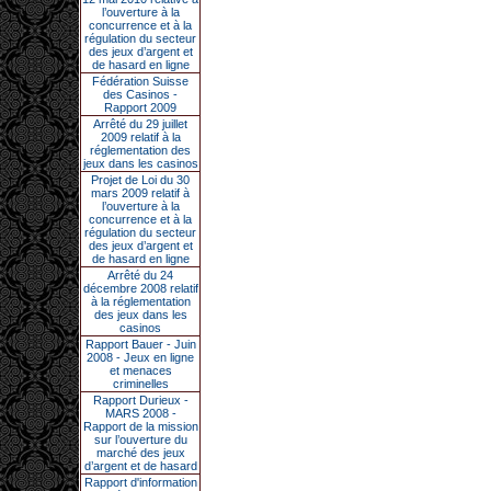
l’ouverture à la
concurrence et à la
régulation du secteur
des jeux d’argent et
de hasard en ligne
Fédération Suisse
des Casinos -
Rapport 2009
Arrêté du 29 juillet
2009 relatif à la
réglementation des
jeux dans les casinos
Projet de Loi du 30
mars 2009 relatif à
l’ouverture à la
concurrence et à la
régulation du secteur
des jeux d’argent et
de hasard en ligne
Arrêté du 24
décembre 2008 relatif
à la réglementation
des jeux dans les
casinos
Rapport Bauer - Juin
2008 - Jeux en ligne
et menaces
criminelles
Rapport Durieux -
MARS 2008 -
Rapport de la mission
sur l’ouverture du
marché des jeux
d’argent et de hasard
Rapport d'information