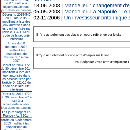
2007 relatif à la
18-06-2008 |
Mandelieu : changement d'en
réglementation des
jeux dans les casinos
05-05-2008 |
Mandelieu-La Napoule : Le R
Décret no 2015-540
02-11-2006 |
Un investisseur britannique s
du 15 mai 2015
modifiant la liste des
jeux autorisés dans
les casinos fixée par
l’article D.321-13 du
Il n'y a actuellement pas d'avis en cours référencé sur le site
code de la sécurité
intérieure
Arrêté du 30
décembre 2014
modifiant les
dispositions de
Il n'y a actuellement aucune offre d'emploi sur le site
l’arrêté du 14 mai
2007
Pour déposer votre offre d'emploi sur 
Décret no 2014-1726
du 30 décembre 2014
modifiant la liste des
jeux autorisés dans
les casinos fixée par
l’article D. 321-13 du
code de la sécurité
intérieure
Décret no 2014-1724
du 30 décembre 2014
relatif à la
réglementation des
jeux dans les casinos
Les jeux d’argent en
France - Avril 2014
Arrêté du 6 décembre
2013 modifiant les
dispositions de