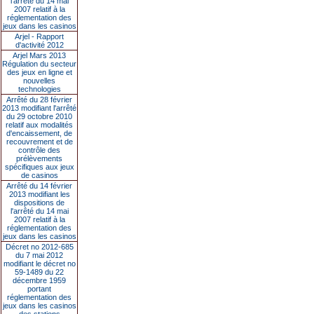
l’arrêté du 14 mai
2007 relatif à la
réglementation des
jeux dans les casinos
Arjel - Rapport
d'activité 2012
Arjel Mars 2013
Régulation du secteur
des jeux en ligne et
nouvelles
technologies
Arrêté du 28 février
2013 modifiant l'arrêté
du 29 octobre 2010
relatif aux modalités
d'encaissement, de
recouvrement et de
contrôle des
prélèvements
spécifiques aux jeux
de casinos
Arrêté du 14 février
2013 modifiant les
dispositions de
l'arrêté du 14 mai
2007 relatif à la
réglementation des
jeux dans les casinos
Décret no 2012-685
du 7 mai 2012
modifiant le décret no
59-1489 du 22
décembre 1959
portant
réglementation des
jeux dans les casinos