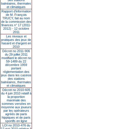
des stations
balnéaires, thermales
et climatiques
Rapport d'information
de M. François
TRUCY, fait au nom
de la commission des
finances n° 17 (2011-
2012) - 12 octobre
2011
Les niveaux et
pratiques des jeux de
hasard et d’argent en
2010
Décret no 2011-906
du 29 juillet 2011
modifiant le décret no
59-1489 du 22
décembre 1959
portant
réglementation des
jeux dans les casinos
des stations
balnéaires, thermales
et climatiques
Décret no 2010-605
du 4 juin 2010 relatif à
la proportion
maximale des
sommes versées en
moyenne aux joueurs
par les opérateurs
agréés de paris
hippiques et de paris
sportifs en ligne
LOI no 2010-476 du
12 mai 2010 relative à