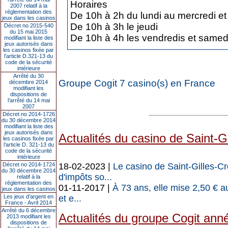
Horaires
2007 relatif à la
réglementation des
De 10h à 2h du lundi au mercredi e
jeux dans les casinos
De 10h à 3h le jeudi
Décret no 2015-540
du 15 mai 2015
De 10h à 4h les vendredis et samedis
modifiant la liste des
jeux autorisés dans
les casinos fixée par
l’article D.321-13 du
code de la sécurité
intérieure
Arrêté du 30
Groupe Cogit 7 casino(s) en France
décembre 2014
modifiant les
dispositions de
l’arrêté du 14 mai
2007
Décret no 2014-1726
du 30 décembre 2014
modifiant la liste des
jeux autorisés dans
Actualités du casino de Saint-G
les casinos fixée par
l’article D. 321-13 du
code de la sécurité
intérieure
Décret no 2014-1724
18-02-2023 |
Le casino de Saint-Gilles-Cr
du 30 décembre 2014
d'impôts so...
relatif à la
réglementation des
01-11-2017 |
À 73 ans, elle mise 2,50 € a
jeux dans les casinos
Les jeux d’argent en
et e...
France - Avril 2014
Arrêté du 6 décembre
Actualités du groupe Cogit ann
2013 modifiant les
dispositions de