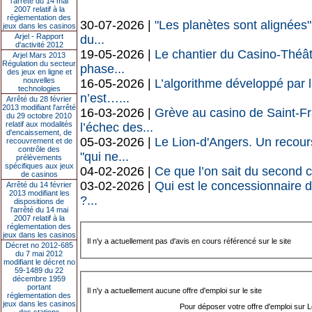
l’arrêté du 14 mai
2007 relatif à la
réglementation des
30-07-2026 |
"Les planètes sont alignées"
jeux dans les casinos
Arjel - Rapport
du...
d'activité 2012
19-05-2026 |
Le chantier du Casino-Théâ
Arjel Mars 2013
Régulation du secteur
phase...
des jeux en ligne et
nouvelles
16-05-2026 |
L’algorithme développé par l
technologies
n’est…...
Arrêté du 28 février
2013 modifiant l'arrêté
16-03-2026 |
Grève au casino de Saint-Fr
du 29 octobre 2010
relatif aux modalités
l’échec des...
d'encaissement, de
05-03-2026 |
Le Lion-d'Angers. Un recour
recouvrement et de
contrôle des
"qui ne...
prélèvements
spécifiques aux jeux
04-02-2026 |
Ce que l’on sait du second c
de casinos
03-02-2026 |
Qui est le concessionnaire 
Arrêté du 14 février
2013 modifiant les
?...
dispositions de
l'arrêté du 14 mai
2007 relatif à la
réglementation des
jeux dans les casinos
Il n'y a actuellement pas d'avis en cours référencé sur le site
Décret no 2012-685
du 7 mai 2012
modifiant le décret no
59-1489 du 22
décembre 1959
portant
Il n'y a actuellement aucune offre d'emploi sur le site
réglementation des
jeux dans les casinos
Pour déposer votre offre d'emploi sur 