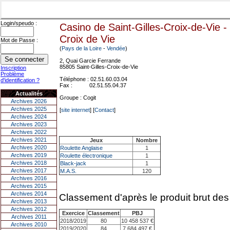
Login/speudo :
Casino de Saint-Gilles-Croix-de-Vie
-
Croix de Vie
Mot de Passe :
(
Pays de la Loire
-
Vendée
)
2, Quai Garcie Ferrande
85805 Saint-Gilles-Croix-de-Vie
Inscription
Problème
Téléphone : 02.51.60.03.04
d'identification ?
Fax : 02.51.55.04.37
Actualités
Groupe : Cogit
Archives 2026
Archives 2025
[
site internet
] [
Contact
]
Archives 2024
Archives 2023
Archives 2022
Archives 2021
Jeux
Nombre
Archives 2020
Roulette Anglaise
1
Archives 2019
Roulette électronique
1
Archives 2018
Black-jack
1
Archives 2017
M.A.S.
120
Archives 2016
Archives 2015
Archives 2014
Classement d'après le produit brut des
Archives 2013
Archives 2012
Exercice
Classement
PBJ
Archives 2011
2018/2019
80
10 458 537 €
Archives 2010
2019/2020
84
7 684 497 €