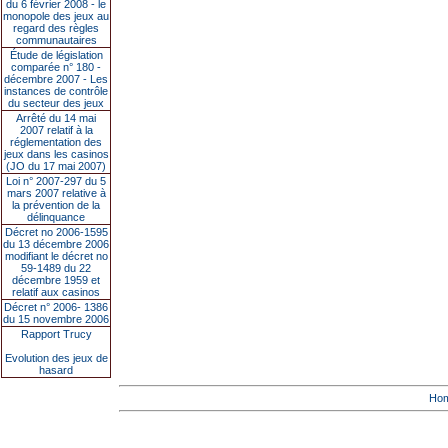
du 6 février 2008 - le
monopole des jeux au
regard des règles
communautaires
Étude de législation
comparée n° 180 -
décembre 2007 - Les
instances de contrôle
du secteur des jeux
Arrêté du 14 mai
2007 relatif à la
réglementation des
jeux dans les casinos
(JO du 17 mai 2007)
Loi n° 2007-297 du 5
mars 2007 relative à
la prévention de la
délinquance
Décret no 2006-1595
du 13 décembre 2006
modifiant le décret no
59-1489 du 22
décembre 1959 et
relatif aux casinos
Décret n° 2006- 1386
du 15 novembre 2006
Rapport Trucy
Evolution des jeux de
hasard
Ho