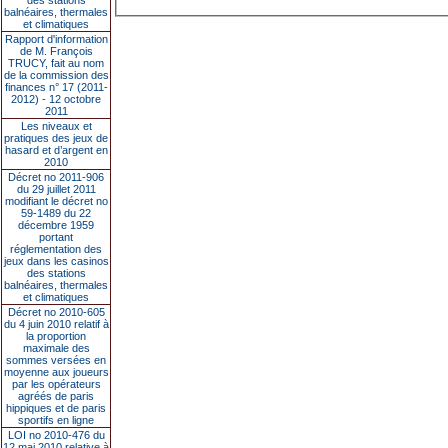
des stations
balnéaires, thermales
et climatiques
Rapport d'information
de M. François
TRUCY, fait au nom
de la commission des
finances n° 17 (2011-
2012) - 12 octobre
2011
Les niveaux et
pratiques des jeux de
hasard et d’argent en
2010
Décret no 2011-906
du 29 juillet 2011
modifiant le décret no
59-1489 du 22
décembre 1959
portant
réglementation des
jeux dans les casinos
des stations
balnéaires, thermales
et climatiques
Décret no 2010-605
du 4 juin 2010 relatif à
la proportion
maximale des
sommes versées en
moyenne aux joueurs
par les opérateurs
agréés de paris
hippiques et de paris
sportifs en ligne
LOI no 2010-476 du
12 mai 2010 relative à