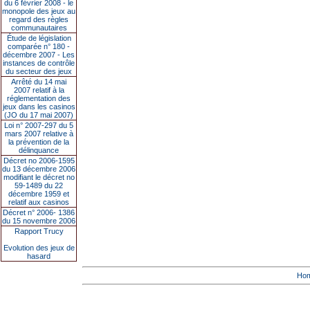
du 6 février 2008 - le
monopole des jeux au
regard des règles
communautaires
Étude de législation
comparée n° 180 -
décembre 2007 - Les
instances de contrôle
du secteur des jeux
Arrêté du 14 mai
2007 relatif à la
réglementation des
jeux dans les casinos
(JO du 17 mai 2007)
Loi n° 2007-297 du 5
mars 2007 relative à
la prévention de la
délinquance
Décret no 2006-1595
du 13 décembre 2006
modifiant le décret no
59-1489 du 22
décembre 1959 et
relatif aux casinos
Décret n° 2006- 1386
du 15 novembre 2006
Rapport Trucy
Evolution des jeux de
hasard
Ho