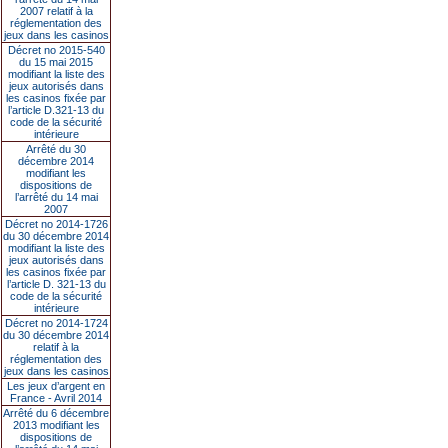
2007 relatif à la
réglementation des
jeux dans les casinos
Décret no 2015-540
du 15 mai 2015
modifiant la liste des
jeux autorisés dans
les casinos fixée par
l’article D.321-13 du
code de la sécurité
intérieure
Arrêté du 30
décembre 2014
modifiant les
dispositions de
l’arrêté du 14 mai
2007
Décret no 2014-1726
du 30 décembre 2014
modifiant la liste des
jeux autorisés dans
les casinos fixée par
l’article D. 321-13 du
code de la sécurité
intérieure
Décret no 2014-1724
du 30 décembre 2014
relatif à la
réglementation des
jeux dans les casinos
Les jeux d’argent en
France - Avril 2014
Arrêté du 6 décembre
2013 modifiant les
dispositions de