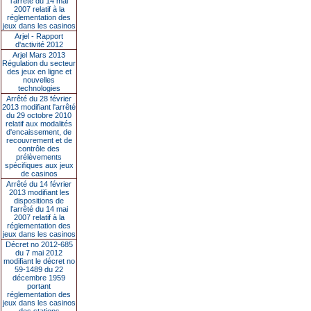
l’arrêté du 14 mai
2007 relatif à la
réglementation des
jeux dans les casinos
Arjel - Rapport
d'activité 2012
Arjel Mars 2013
Régulation du secteur
des jeux en ligne et
nouvelles
technologies
Arrêté du 28 février
2013 modifiant l'arrêté
du 29 octobre 2010
relatif aux modalités
d'encaissement, de
recouvrement et de
contrôle des
prélèvements
spécifiques aux jeux
de casinos
Arrêté du 14 février
2013 modifiant les
dispositions de
l'arrêté du 14 mai
2007 relatif à la
réglementation des
jeux dans les casinos
Décret no 2012-685
du 7 mai 2012
modifiant le décret no
59-1489 du 22
décembre 1959
portant
réglementation des
jeux dans les casinos