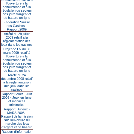
l’ouverture à la
concurrence et à la
régulation du secteur
des jeux d’argent et
de hasard en ligne
Fédération Suisse
des Casinos -
Rapport 2009
Arrêté du 29 juillet
2009 relatif à la
réglementation des
jeux dans les casinos
Projet de Loi du 30
mars 2009 relatif à
l’ouverture à la
concurrence et à la
régulation du secteur
des jeux d’argent et
de hasard en ligne
Arrêté du 24
décembre 2008 relatif
à la réglementation
des jeux dans les
casinos
Rapport Bauer - Juin
2008 - Jeux en ligne
et menaces
criminelles
Rapport Durieux -
MARS 2008 -
Rapport de la mission
sur l’ouverture du
marché des jeux
d’argent et de hasard
Rapport d'information