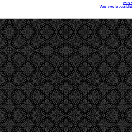
Vous r
Vous avez la possibili