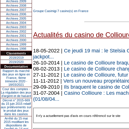
Archives 2009
Archives 2008
Archives 2007
Groupe Casimigi 7 casino(s) en France
Archives 2006
Archives 2005
Archives 2004
Archives 2003
Archives 2002
Actualités du casino de Colliour
Archives 2001
Archives 2000
Archives 1999
Archives 1998
18-05-2022 |
Ce jeudi 19 mai : le Stelsia 
Classements
jackpot...
2018/2019
26-10-2014 |
Le casino de Collioure bra
2019/2020
Documentation
08-02-2013 |
Le casino de Collioure chan
Rapport du marché
27-11-2012 |
Le casino de Collioure, futu
des jeux en ligne en
France, 4eme
11-11-2012 |
Vers un nouveau propriétaire
trimestre 2020 -
18/03/2021
29-09-2010 |
Ils braquent le casino de Co
Cour des comptes -
31-07-2004 |
Casino Collioure : Les mach
La régulation des jeux
d’argent et de hasard
(01/08/04...
Décret n° 2015-669
du 15 juin 2015 relatif
aux prélèvements sur
le produit des jeux
dans les casinos
Il n'y a actuellement pas d'avis en cours référencé sur le site
Arrêté du 15 mai
2015 modifiant les
dispositions de
l’arrêté du 14 mai