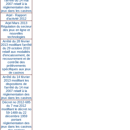
l’arrêté du 14 mai
2007 relatif à la
réglementation des
jeux dans les casinos
Arjel - Rapport
d'activité 2012
Arjel Mars 2013
Régulation du secteur
des jeux en ligne et
nouvelles
technologies
Arrêté du 28 février
2013 modifiant l'arrêté
du 29 octobre 2010
relatif aux modalités
d'encaissement, de
recouvrement et de
contrôle des
prélèvements
spécifiques aux jeux
de casinos
Arrêté du 14 février
2013 modifiant les
dispositions de
l'arrêté du 14 mai
2007 relatif à la
réglementation des
jeux dans les casinos
Décret no 2012-685
du 7 mai 2012
modifiant le décret no
59-1489 du 22
décembre 1959
portant
réglementation des
jeux dans les casinos