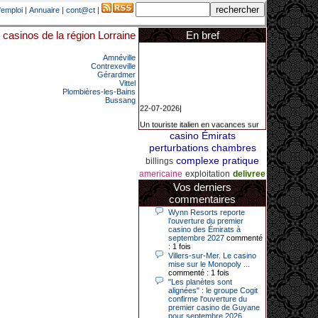
'emploi
|
Annuaire
|
cont@ct
|
casinos de la région Lorraine
En bref
Amnéville
Contrexeville
Gérardmer
Vittel
Plombières-les-Bains
Bussang
22-07-2026|
Un touriste italien en vacances sur
la Côte d’Azur a remporté un
casino Émirats
jackpot exceptionnel de 84.631
euros dans la nuit de samedi à
perturbations
chambres
dimanche au Casino Barrière Le
complexe
pratique
billings
Croisette à Cannes. Il s’agit d’un
nouveau record de gains de l’année
americaine
exploitation
delivree
2026 pour cet établissement.
Vos derniers
commentaires
Wynn Resorts reporte
14-04-2026|
l’ouverture du premier
casino des Émirats à
Dimanche 12 avril 2026, cette date
septembre 2027
commenté
restera gravée dans la mémoire de
: 1 fois
ce joueur du casino de Saint-Quay-
Villers-sur-Mer. Le casino
Portrieux (Côtes-d’Armor).
mise sur le Monopoly ...
commenté : 1 fois
Ce quinquagénaire, habitant Plouha
"Les planètes sont
mais souhaitant garder l’anonymat,
alignées" : le groupe Cogit
a eu l’énorme surprise de décrocher
confirme l'ouverture du
un jackpot record de 82 426 €.
premier casino de Guyane
pour septembre 2026