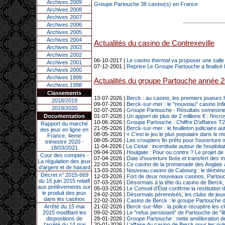
Archives 2009
Groupe Partouche 38 casino(s) en France
Archives 2008
Archives 2007
Archives 2006
Archives 2005
Archives 2004
Actualités du casino de Contrexeville
Archives 2003
Archives 2002
06-10-2017 |
Le casino thermal va proposer une salle d
Archives 2001
07-12-2001 |
Reprise Le Groupe Partouche a finalisé la
Archives 2000
Archives 1999
Actualités du groupe Partouche année 
Archives 1998
Classements
13-07-2026 |
Berck : au casino, les premiers joueurs 
2018/2019
09-07-2026 |
Berck-sur-mer : le "nouveau" casino Infin
2019/2020
02-07-2026 |
Groupe Partouche - Résultats semestriel
Documentation
01-07-2026 |
Un apport de plus de 2 millions € : l’incr
10-06-2026 |
Groupe Partouche : Chiffre D'affaires T2
Rapport du marché
21-05-2026 |
Berck-sur-mer : le feuilleton judiciaire a
des jeux en ligne en
08-05-2026 |
« C’est le jeu le plus populaire dans le mon
France, 4eme
08-05-2026 |
Les croupiers fin prêts pour l'ouverture m
trimestre 2020 -
11-04-2026 |
La Ciotat : incertitude autour de l'exploita
18/03/2021
09-04-2026 |
Houlgate : Pour ou contre ? Le projet d
Cour des comptes -
07-04-2026 |
Date d’ouverture fixée et transfert des 
La régulation des jeux
22-03-2026 |
Ce casino de la promenade des Anglais à 
d’argent et de hasard
13-03-2026 |
Nouveau casino de Cabourg : le déménag
Décret n° 2015-669
12-03-2026 |
Fort de deux nouveaux casinos, Partouche
du 15 juin 2015 relatif
07-03-2026 |
Désormais à la tête du casino de Berck, l
aux prélèvements sur
05-03-2026 |
Le Conseil d’État confirme la restitution d
le produit des jeux
24-02-2026 |
Désormais pérennisés, les clubs de jeux 
dans les casinos
22-02-2026 |
Casino de Berck : le groupe Partouche d
Arrêté du 15 mai
21-02-2026 |
Berck-sur-Mer : la police récupère les c
2015 modifiant les
09-02-2026 |
Le "refus persistant" de Partouche de "li
dispositions de
28-01-2026 |
Groupe Partouche : nette amélioration d
l’arrêté du 14 mai
20-01-2026 |
L’affaire du casino de Berck pour les nuls