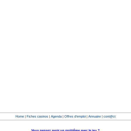
Home
|
Fiches casinos
|
Agenda
|
Offres d'emploi
|
Annuaire
|
cont@ct
Vous pensez avoir un problême avec le jeu ?