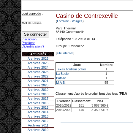
Login/speudo :
Casino de Contrexeville
(
Lorraine
-
Vosges
)
Mot de Passe :
Parc Thermal
88140 Contrexeville
Téléphone : 03.29.08.01.14
Inscription
Problème
Groupe : Partouche
d'identification ?
[
site internet
]
Actualités
Archives 2026
Archives 2025
Jeux
Nombre
Archives 2024
Texas hold'em poker
1
Archives 2023
La Boule
1
Archives 2022
Bataille
1
Archives 2021
M.A.S.
55
Archives 2020
Archives 2019
Classement d'après le produit brut des jeux (PBJ)
Archives 2018
Archives 2017
Exercice
Classement
PBJ
Archives 2016
2018/2019
151
3 987 360 €
Archives 2015
2019/2020
146
3 350 731 €
Archives 2014
Archives 2013
Archives 2012
Archives 2011
Archives 2010