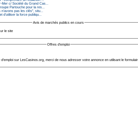
ur-Mer c/ Société du Grand Cas...
 groupe Partouche pour la res...
 n’avons pas les clés", situ...
d’utiliser la force publiqu...
Avis de marchés publics en cours
ur le site
Offres d'emploi
e
 d'emploi sur LesCasinos.org, merci de nous adresser votre annonce en utilisant le formulai