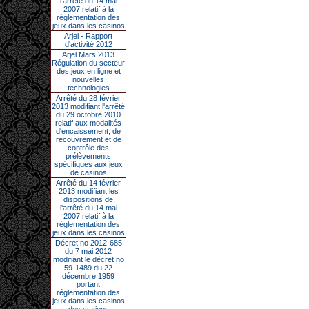
l’arrêté du 14 mai
2007 relatif à la
réglementation des
jeux dans les casinos
Arjel - Rapport
d'activité 2012
Arjel Mars 2013
Régulation du secteur
des jeux en ligne et
nouvelles
technologies
Arrêté du 28 février
2013 modifiant l'arrêté
du 29 octobre 2010
relatif aux modalités
d'encaissement, de
recouvrement et de
contrôle des
prélèvements
spécifiques aux jeux
de casinos
Arrêté du 14 février
2013 modifiant les
dispositions de
l'arrêté du 14 mai
2007 relatif à la
réglementation des
jeux dans les casinos
Décret no 2012-685
du 7 mai 2012
modifiant le décret no
59-1489 du 22
décembre 1959
portant
réglementation des
jeux dans les casinos