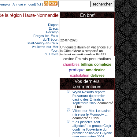
'emploi
|
Annuaire
|
cont@ct
|
de la région Haute-Normandie
En bref
Dieppe
Etretat
Fécamp
Forges-les-Eaux
22-07-2026|
du Tréport
Saint-Valery-en-Caux
Un touriste italien en vacances sur
Veulettes-sur-Mer
la Côte d’Azur a remporté un
Yport
jackpot exceptionnel de 84.631
du Havre
euros dans la nuit de samedi à
casino Émirats
perturbations
dimanche au Casino Barrière Le
Croisette à Cannes. Il s’agit d’un
chambres
billings
complexe
nouveau record de gains de l’année
pratique
americaine
2026 pour cet établissement.
exploitation
delivree
Vos derniers
commentaires
14-04-2026|
Wynn Resorts reporte
Dimanche 12 avril 2026, cette date
l’ouverture du premier
restera gravée dans la mémoire de
casino des Émirats à
ce joueur du casino de Saint-Quay-
septembre 2027
commenté
Portrieux (Côtes-d’Armor).
: 1 fois
Villers-sur-Mer. Le casino
Ce quinquagénaire, habitant Plouha
mise sur le Monopoly ...
mais souhaitant garder l’anonymat,
commenté : 1 fois
a eu l’énorme surprise de décrocher
"Les planètes sont
un jackpot record de 82 426 €.
alignées" : le groupe Cogit
confirme l'ouverture du
Le plus gros gain gagné depuis plus
premier casino de Guyane
de 20 ans dans l’établissement.
pour septembre 2026