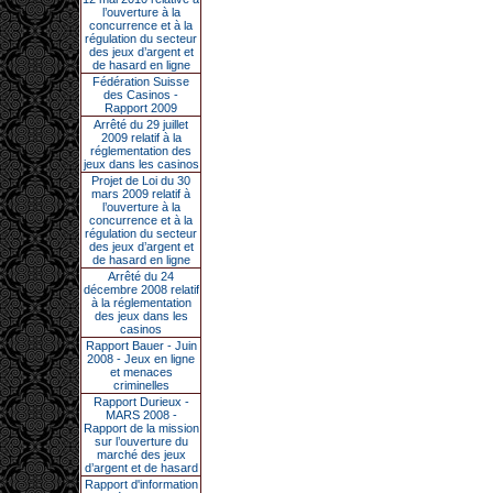
l’ouverture à la
concurrence et à la
régulation du secteur
des jeux d’argent et
de hasard en ligne
Fédération Suisse
des Casinos -
Rapport 2009
Arrêté du 29 juillet
2009 relatif à la
réglementation des
jeux dans les casinos
Projet de Loi du 30
mars 2009 relatif à
l’ouverture à la
concurrence et à la
régulation du secteur
des jeux d’argent et
de hasard en ligne
Arrêté du 24
décembre 2008 relatif
à la réglementation
des jeux dans les
casinos
Rapport Bauer - Juin
2008 - Jeux en ligne
et menaces
criminelles
Rapport Durieux -
MARS 2008 -
Rapport de la mission
sur l’ouverture du
marché des jeux
d’argent et de hasard
Rapport d'information