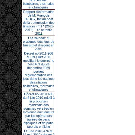
des stations
balnéaires, thermales
et climatiques
Rapport d'information
de M. François
TRUCY, fait au nom
de la commission des
finances n° 17 (2011-
2012) - 12 octobre
2011
Les niveaux et
pratiques des jeux de
hasard et d’argent en
2010
Décret no 2011-906
du 29 juillet 2011
modifiant le décret no
59-1489 du 22
décembre 1959
portant
réglementation des
jeux dans les casinos
des stations
balnéaires, thermales
et climatiques
Décret no 2010-605
du 4 juin 2010 relatif à
la proportion
maximale des
sommes versées en
moyenne aux joueurs
par les opérateurs
agréés de paris
hippiques et de paris
sportifs en ligne
LOI no 2010-476 du
12 mai 2010 relative à