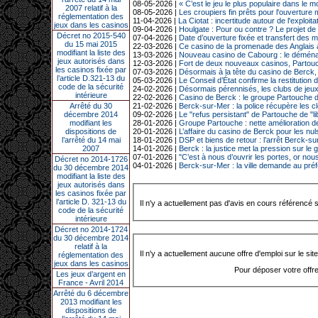
08-05-2026 |
« C’est le jeu le plus populaire dans le mon
2007 relatif à la
08-05-2026 |
Les croupiers fin prêts pour l'ouverture m
réglementation des
11-04-2026 |
La Ciotat : incertitude autour de l'exploita
jeux dans les casinos
09-04-2026 |
Houlgate : Pour ou contre ? Le projet d
Décret no 2015-540
07-04-2026 |
Date d’ouverture fixée et transfert des 
du 15 mai 2015
22-03-2026 |
Ce casino de la promenade des Anglais à 
modifiant la liste des
13-03-2026 |
Nouveau casino de Cabourg : le déménag
jeux autorisés dans
12-03-2026 |
Fort de deux nouveaux casinos, Partouche
les casinos fixée par
07-03-2026 |
Désormais à la tête du casino de Berck, l
l’article D.321-13 du
05-03-2026 |
Le Conseil d’État confirme la restitution d
code de la sécurité
24-02-2026 |
Désormais pérennisés, les clubs de jeux 
intérieure
22-02-2026 |
Casino de Berck : le groupe Partouche d
Arrêté du 30
21-02-2026 |
Berck-sur-Mer : la police récupère les c
décembre 2014
09-02-2026 |
Le "refus persistant" de Partouche de "li
modifiant les
28-01-2026 |
Groupe Partouche : nette amélioration d
dispositions de
20-01-2026 |
L’affaire du casino de Berck pour les nuls
l’arrêté du 14 mai
18-01-2026 |
DSP et biens de retour : l’arrêt Berck-s
2007
14-01-2026 |
Berck : la justice met la pression sur le
07-01-2026 |
"C’est à nous d’ouvrir les portes, or nous
Décret no 2014-1726
04-01-2026 |
Berck-sur-Mer : la ville demande au préfet 
du 30 décembre 2014
modifiant la liste des
jeux autorisés dans
les casinos fixée par
l’article D. 321-13 du
Il n'y a actuellement pas d'avis en cours référencé s
code de la sécurité
intérieure
Décret no 2014-1724
du 30 décembre 2014
relatif à la
Il n'y a actuellement aucune offre d'emploi sur le sit
réglementation des
jeux dans les casinos
Pour déposer votre offre
Les jeux d’argent en
France - Avril 2014
Arrêté du 6 décembre
2013 modifiant les
dispositions de