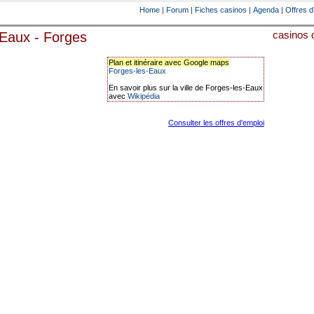
Home
|
Forum
|
Fiches casinos
|
Agenda
|
Offres d
casinos 
-Eaux
- Forges
Plan et itinéraire avec Google maps
Forges-les-Eaux
En savoir plus sur la ville de Forges-les-Eaux
avec
Wikipédia
Consulter les offres d'emploi