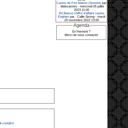
de décrocher un méga jackpot.
Casino de Fort Mahon (Somme)
par
: titidecannes - mercredi 05 juillet
Elle n’a misé que 88 centimes sur
2023 11:00
une machine à sous et a remporté
Re:Baisse chiffre d'affaire casino
4_ 239 €?!
Enghien
par : Callie Strong - mardi
29 novembre 2022 13:00
Agenda
Ev?nement ?
10-01-2026|
Merci de nous contacter
Au « Kasino » de Fréhel, une
vacancière a décroché le jackpot
en misant seulement 68
centimes. Elle remporte plus de
44 640 € grâce à la machine à
sous « Jin Ji Bao Xi ».
En ce début d’année 2026, le plus
gros jackpot du « Kasino » de
Fréhel a été décroché. Samedi 10
janvier en début de soirée,
l’heureuse gagnante, qui souhaite
garder l’anonymat, a remporté plus
de 44 640 € sur la machine à sous «
Jin Ji Bao Xi », installée en février
2025. La cliente, en vacances dans
la région, a misé 0,68 € avant de
remporter la somme. Un membre du
comité de direction, Flavie Jehan, lui
a remis le gain.
re
cont@ct