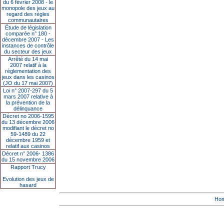
du 6 février 2008 - le
monopole des jeux au
regard des règles
communautaires
Étude de législation
comparée n° 180 -
décembre 2007 - Les
instances de contrôle
du secteur des jeux
Arrêté du 14 mai
2007 relatif à la
réglementation des
jeux dans les casinos
(JO du 17 mai 2007)
Loi n° 2007-297 du 5
mars 2007 relative à
la prévention de la
délinquance
Décret no 2006-1595
du 13 décembre 2006
modifiant le décret no
59-1489 du 22
décembre 1959 et
relatif aux casinos
Décret n° 2006- 1386
du 15 novembre 2006
Rapport Trucy
Evolution des jeux de
hasard
Ho