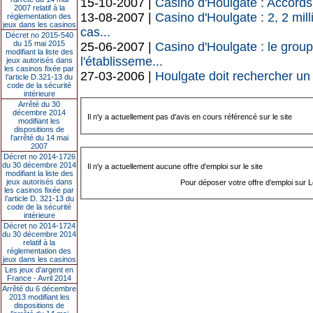
15-10-2007 |
Casino d'Houlgate : Accords 
2007 relatif à la
13-08-2007 |
Casino d'Houlgate : 2, 2 mil
réglementation des
jeux dans les casinos
cas...
Décret no 2015-540
du 15 mai 2015
25-06-2007 |
Casino d'Houlgate : le grou
modifiant la liste des
l'établisseme...
jeux autorisés dans
les casinos fixée par
27-03-2006 |
Houlgate doit rechercher un c
l’article D.321-13 du
code de la sécurité
intérieure
Arrêté du 30
décembre 2014
Il n'y a actuellement pas d'avis en cours référencé sur le site
modifiant les
dispositions de
l’arrêté du 14 mai
2007
Décret no 2014-1726
du 30 décembre 2014
Il n'y a actuellement aucune offre d'emploi sur le site
modifiant la liste des
jeux autorisés dans
Pour déposer votre offre d'emploi sur 
les casinos fixée par
l’article D. 321-13 du
code de la sécurité
intérieure
Décret no 2014-1724
du 30 décembre 2014
relatif à la
réglementation des
jeux dans les casinos
Les jeux d’argent en
France - Avril 2014
Arrêté du 6 décembre
2013 modifiant les
dispositions de