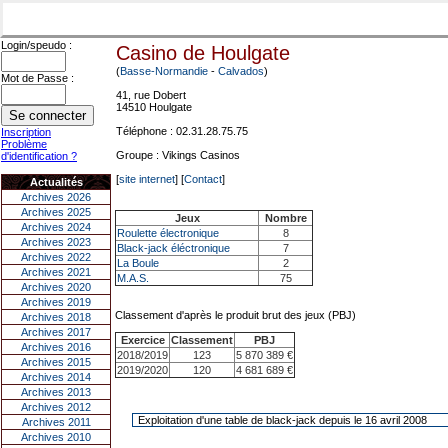
Login/speudo :
Casino de Houlgate
(
Basse-Normandie
-
Calvados
)
Mot de Passe :
41, rue Dobert
14510 Houlgate
Téléphone : 02.31.28.75.75
Inscription
Problème
Groupe : Vikings Casinos
d'identification ?
[
site internet
] [
Contact
]
Actualités
Archives 2026
Archives 2025
Jeux
Nombre
Archives 2024
Roulette électronique
8
Archives 2023
Black-jack éléctronique
7
Archives 2022
La Boule
2
Archives 2021
M.A.S.
75
Archives 2020
Archives 2019
Classement d'après le produit brut des jeux (PBJ)
Archives 2018
Archives 2017
Exercice
Classement
PBJ
Archives 2016
2018/2019
123
5 870 389 €
Archives 2015
2019/2020
120
4 681 689 €
Archives 2014
Archives 2013
Archives 2012
Exploitation d'une table de black-jack depuis le 16 avril 2008
Archives 2011
Archives 2010