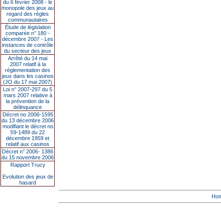
du 6 février 2008 - le
monopole des jeux au
regard des règles
communautaires
Étude de législation
comparée n° 180 -
décembre 2007 - Les
instances de contrôle
du secteur des jeux
Arrêté du 14 mai
2007 relatif à la
réglementation des
jeux dans les casinos
(JO du 17 mai 2007)
Loi n° 2007-297 du 5
mars 2007 relative à
la prévention de la
délinquance
Décret no 2006-1595
du 13 décembre 2006
modifiant le décret no
59-1489 du 22
décembre 1959 et
relatif aux casinos
Décret n° 2006- 1386
du 15 novembre 2006
Rapport Trucy
Evolution des jeux de
hasard
Ho