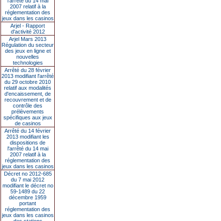
l’arrêté du 14 mai
2007 relatif à la
réglementation des
jeux dans les casinos
Arjel - Rapport
d'activité 2012
Arjel Mars 2013
Régulation du secteur
des jeux en ligne et
nouvelles
technologies
Arrêté du 28 février
2013 modifiant l'arrêté
du 29 octobre 2010
relatif aux modalités
d'encaissement, de
recouvrement et de
contrôle des
prélèvements
spécifiques aux jeux
de casinos
Arrêté du 14 février
2013 modifiant les
dispositions de
l'arrêté du 14 mai
2007 relatif à la
réglementation des
jeux dans les casinos
Décret no 2012-685
du 7 mai 2012
modifiant le décret no
59-1489 du 22
décembre 1959
portant
réglementation des
jeux dans les casinos