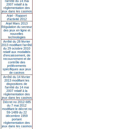
l’arrêté du 14 mai
2007 relatif à la
réglementation des
jeux dans les casinos
Arjel - Rapport
d'activité 2012
Arjel Mars 2013
Régulation du secteur
des jeux en ligne et
nouvelles
technologies
Arrêté du 28 février
2013 modifiant l'arrêté
du 29 octobre 2010
relatif aux modalités
d'encaissement, de
recouvrement et de
contrôle des
prélèvements
spécifiques aux jeux
de casinos
Arrêté du 14 février
2013 modifiant les
dispositions de
l'arrêté du 14 mai
2007 relatif à la
réglementation des
jeux dans les casinos
Décret no 2012-685
du 7 mai 2012
modifiant le décret no
59-1489 du 22
décembre 1959
portant
réglementation des
jeux dans les casinos