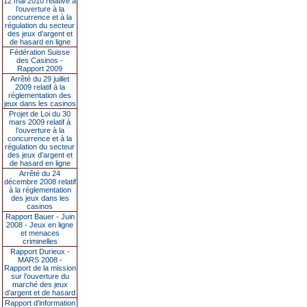
12 mai 2010 relative à
l’ouverture à la
concurrence et à la
régulation du secteur
des jeux d’argent et
de hasard en ligne
Fédération Suisse
des Casinos -
Rapport 2009
Arrêté du 29 juillet
2009 relatif à la
réglementation des
jeux dans les casinos
Projet de Loi du 30
mars 2009 relatif à
l’ouverture à la
concurrence et à la
régulation du secteur
des jeux d’argent et
de hasard en ligne
Arrêté du 24
décembre 2008 relatif
à la réglementation
des jeux dans les
casinos
Rapport Bauer - Juin
2008 - Jeux en ligne
et menaces
criminelles
Rapport Durieux -
MARS 2008 -
Rapport de la mission
sur l’ouverture du
marché des jeux
d’argent et de hasard
Rapport d'information