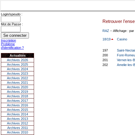
Login/speudo :
Retrouver l'ense
Mot de Passe :
RAZ
-- Affichage : pa
18/19
Casino
Inscription
Problème
d'identification ?
197
Saint-Nectai
200
Font-Rome
Actualités
Archives 2026
201
Vernet-les-B
Archives 2025
202
Amelie-les-
Archives 2024
Archives 2023
Archives 2022
Archives 2021
Archives 2020
Archives 2019
Archives 2018
Archives 2017
Archives 2016
Archives 2015
Archives 2014
Archives 2013
Archives 2012
Archives 2011
Archives 2010