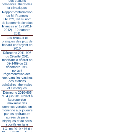
des stations
balnéaires, thermales
et climatiques
Rapport d'information
de M. François
TRUCY, fait au nom
de la commission des
finances n° 17 (2011-
2012) - 12 octobre
2011
Les niveaux et
pratiques des jeux de
hasard et d’argent en
2010
Décret no 2011-906
du 29 juillet 2011
modifiant le décret no
59-1489 du 22
décembre 1959
portant
réglementation des
jeux dans les casinos
des stations
balnéaires, thermales
et climatiques
Décret no 2010-605
du 4 juin 2010 relatif à
la proportion
maximale des
sommes versées en
moyenne aux joueurs
par les opérateurs
agréés de paris
hippiques et de paris
sportifs en ligne
LOI no 2010-476 du