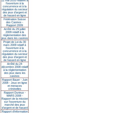
12 mai 2010 relative à
l’ouverture à la
concurrence et à la
régulation du secteur
des jeux d’argent et
de hasard en ligne
Fédération Suisse
des Casinos -
Rapport 2009
Arrêté du 29 juillet
2009 relatif à la
réglementation des
jeux dans les casinos
Projet de Loi du 30
mars 2009 relatif à
l’ouverture à la
concurrence et à la
régulation du secteur
des jeux d’argent et
de hasard en ligne
Arrêté du 24
décembre 2008 relatif
à la réglementation
des jeux dans les
casinos
Rapport Bauer - Juin
2008 - Jeux en ligne
et menaces
criminelles
Rapport Durieux -
MARS 2008 -
Rapport de la mission
sur l’ouverture du
marché des jeux
d’argent et de hasard
Rapport d'information