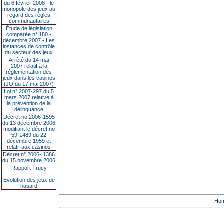
du 6 février 2008 - le
monopole des jeux au
regard des règles
communautaires
Étude de législation
comparée n° 180 -
décembre 2007 - Les
instances de contrôle
du secteur des jeux
Arrêté du 14 mai
2007 relatif à la
réglementation des
jeux dans les casinos
(JO du 17 mai 2007)
Loi n° 2007-297 du 5
mars 2007 relative à
la prévention de la
délinquance
Décret no 2006-1595
du 13 décembre 2006
modifiant le décret no
59-1489 du 22
décembre 1959 et
relatif aux casinos
Décret n° 2006- 1386
du 15 novembre 2006
Rapport Trucy
Evolution des jeux de
hasard
Ho