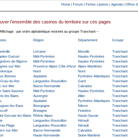
Home
|
Forum
|
Fiches casinos
|
Agenda
|
Offres d
uver l'ensemble des casinos du territoire sur ces pages
 Affichage : par ordre alphabétique restreint au groupe Tranchant --
sino
Région
Département
Groupe
néville
Lorraine
Moselle
Tranchant
geles-Gazost
Midi-Pyrénées
Hautes-Pyrénées
Tranchant
gnères-de-Bigorre
Midi-Pyrénées
Hautes-Pyrénées
Tranchant
gnes-sur-Mer
Provence-Alpes-Côte d'Azur
Alpes-Maritimes
Tranchant
nkerque
Nord
Nord
Tranchant
ux-Bonnes
Aquitaine
Pyrénées-Atlantiques
Tranchant
 Grau-du-Roi
Languedoc-Roussillon
Gard
Tranchant
c-sur-Mer
Basse-Normandie
Calvados
Tranchant
z-Saint-Sauveur
Midi-Pyrénées
Hautes-Pyrénées
Tranchant
ris-les-Bains
Auvergne
Allier
Tranchant
u
Aquitaine
Pyrénées-Atlantiques
Tranchant
ugues-les-Eaux
Bourgogne
Nièvre
Tranchant
scoff
Bretagne
Finistère
Tranchant
int-Gervais-les-Bains
Rhône-Alpes
Haute-Savoie
Tranchant
te
Languedoc-Roussillon
Hérault
Tranchant
lras-Plage
Languedoc-Roussillon
Hérault
Tranchant
llers-sur-Mer
Basse-Normandie
Calvados
Tranchant
ort
Haute-Normandie
Seine-Maritime
Tranchant