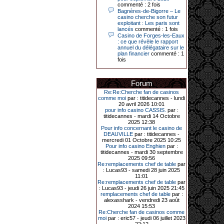
commenté : 2 fois
Le plus gros gain gagné depuis plus
Bagnères-de-Bigorre – Le
de 20 ans dans l’établissement.
casino cherche son futur
exploitant : Les paris sont
lancés
commenté : 1 fois
Casino de Forges-les-Eaux
31-03-2026|
: ce que révèle le rapport
annuel du délégataire sur le
Série de jackpots au casino JOA de
plan financier
commenté : 1
Gujan-Mestras : ce mois de mars a
fois
été fructueux pour quelques
joueurs. D’abord avec 44 207 euros
remportés le dimanche 22 mars sur
Forum
une machine à sous pour une mise
initiale de 5,28 €. Puis quelques
Re:Re:Cherche fan de casinos
jours plus tard, le vendredi 27 mars,
comme moi
par : titidecannes - lundi
un joueur a décroché 12 086 euros
20 avril 2026 10:01
sur une autre machine à sous.
pour info casino CASSIS.
par :
titidecannes - mardi 14 Octobre
Enfin, troisième et dernier jackpot,
2025 12:38
record cette fois-ci, le samedi 28
Pour info concernant le casino de
mars dernier. Quelque 111 322
DEAUVILLE
par : titidecannes -
euros ont été remportés sur la table
mercredi 01 Octobre 2025 10:25
d’Ultimate Texas Hold’em Poker,
Pour info casino Enghien
par :
grâce à une mise de 5 euros sur la
titidecannes - mardi 30 septembre
case bonus et une quinte flush
2025 09:56
royale. Ces gains ont été annoncés
Re:remplacements chef de table
par
dans un communiqué diffusé par le
: Lucas93 - samedi 28 juin 2025
casino ce lundi 30 mars en soirée.
11:01
Re:remplacements chef de table
par
: Lucas93 - jeudi 26 juin 2025 21:45
remplacements chef de table
par :
alexasshark - vendredi 23 août
11-01-2026|
2024 15:53
Re:Cherche fan de casinos comme
Dimanche 11 janvier, en soirée, une
moi
par : eric57 - jeudi 06 juillet 2023
cliente retraitée de 78 ans, habitant