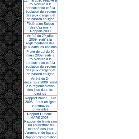
12 mai 2010 relative à
l’ouverture à la
concurrence et à la
régulation du secteur
des jeux d’argent et
de hasard en ligne
Fédération Suisse
des Casinos -
Rapport 2009
Arrêté du 29 juillet
2009 relatif à la
réglementation des
jeux dans les casinos
Projet de Loi du 30
mars 2009 relatif à
l’ouverture à la
concurrence et à la
régulation du secteur
des jeux d’argent et
de hasard en ligne
Arrêté du 24
décembre 2008 relatif
à la réglementation
des jeux dans les
casinos
Rapport Bauer - Juin
2008 - Jeux en ligne
et menaces
criminelles
Rapport Durieux -
MARS 2008 -
Rapport de la mission
sur l’ouverture du
marché des jeux
d’argent et de hasard
Rapport d'information