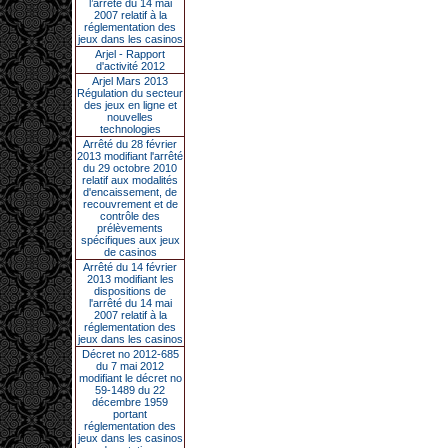
l’arrêté du 14 mai
2007 relatif à la
réglementation des
jeux dans les casinos
Arjel - Rapport
d'activité 2012
Arjel Mars 2013
Régulation du secteur
des jeux en ligne et
nouvelles
technologies
Arrêté du 28 février
2013 modifiant l'arrêté
du 29 octobre 2010
relatif aux modalités
d'encaissement, de
recouvrement et de
contrôle des
prélèvements
spécifiques aux jeux
de casinos
Arrêté du 14 février
2013 modifiant les
dispositions de
l'arrêté du 14 mai
2007 relatif à la
réglementation des
jeux dans les casinos
Décret no 2012-685
du 7 mai 2012
modifiant le décret no
59-1489 du 22
décembre 1959
portant
réglementation des
jeux dans les casinos