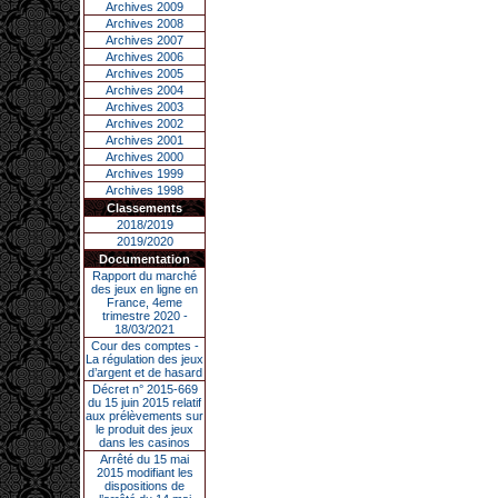
Archives 2009
Archives 2008
Archives 2007
Archives 2006
Archives 2005
Archives 2004
Archives 2003
Archives 2002
Archives 2001
Archives 2000
Archives 1999
Archives 1998
Classements
2018/2019
2019/2020
Documentation
Rapport du marché
des jeux en ligne en
France, 4eme
trimestre 2020 -
18/03/2021
Cour des comptes -
La régulation des jeux
d’argent et de hasard
Décret n° 2015-669
du 15 juin 2015 relatif
aux prélèvements sur
le produit des jeux
dans les casinos
Arrêté du 15 mai
2015 modifiant les
dispositions de