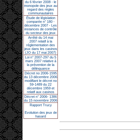
du 6 février 2008 - le
monopole des jeux au
regard des règles
communautaires
Étude de législation
comparée n° 180 -
décembre 2007 - Les
instances de contrôle
du secteur des jeux
Arrêté du 14 mai
2007 relatif à la
réglementation des
jeux dans les casinos
(JO du 17 mai 2007)
Loi n° 2007-297 du 5
mars 2007 relative à
la prévention de la
délinquance
Décret no 2006-1595
du 13 décembre 2006
modifiant le décret no
59-1489 du 22
décembre 1959 et
relatif aux casinos
Décret n° 2006- 1386
du 15 novembre 2006
Rapport Trucy
Evolution des jeux de
hasard