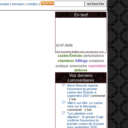
'emploi
|
Annuaire
|
cont@ct
|
En bref
22-07-2026|
Un touriste italien en vacances sur
la Côte d’Azur a remporté un
casino Émirats
perturbations
jackpot exceptionnel de 84.631
billings
euros dans la nuit de samedi à
chambres
complexe
dimanche au Casino Barrière Le
pratique
americaine
exploitation
Croisette à Cannes. Il s’agit d’un
delivree
nouveau record de gains de l’année
2026 pour cet établissement.
Vos derniers
commentaires
Wynn Resorts reporte
l’ouverture du premier
14-04-2026|
casino des Émirats à
septembre 2027
commenté
Dimanche 12 avril 2026, cette date
: 1 fois
restera gravée dans la mémoire de
Villers-sur-Mer. Le casino
ce joueur du casino de Saint-Quay-
mise sur le Monopoly ...
Portrieux (Côtes-d’Armor).
commenté : 1 fois
"Les planètes sont
Ce quinquagénaire, habitant Plouha
alignées" : le groupe Cogit
mais souhaitant garder l’anonymat,
confirme l'ouverture du
a eu l’énorme surprise de décrocher
premier casino de Guyane
un jackpot record de 82 426 €.
pour septembre 2026