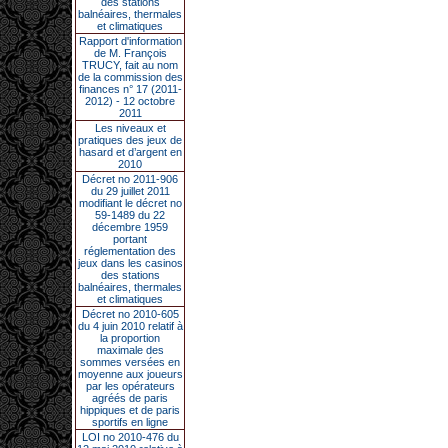
des stations
balnéaires, thermales
et climatiques
Rapport d'information
de M. François
TRUCY, fait au nom
de la commission des
finances n° 17 (2011-
2012) - 12 octobre
2011
Les niveaux et
pratiques des jeux de
hasard et d’argent en
2010
Décret no 2011-906
du 29 juillet 2011
modifiant le décret no
59-1489 du 22
décembre 1959
portant
réglementation des
jeux dans les casinos
des stations
balnéaires, thermales
et climatiques
Décret no 2010-605
du 4 juin 2010 relatif à
la proportion
maximale des
sommes versées en
moyenne aux joueurs
par les opérateurs
agréés de paris
hippiques et de paris
sportifs en ligne
LOI no 2010-476 du