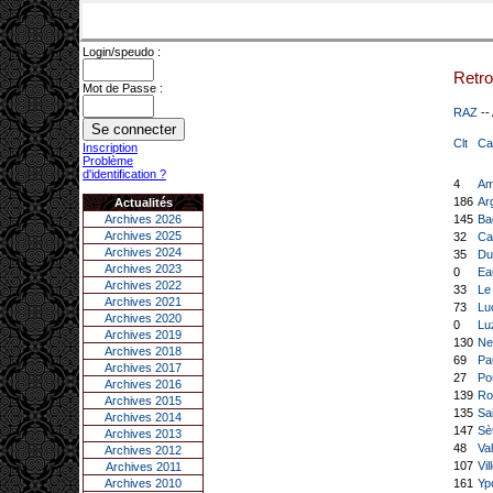
Login/speudo :
Retro
Mot de Passe :
RAZ
--
Clt
Ca
Inscription
Problème
d'identification ?
4
Am
186
Ar
Actualités
Archives 2026
145
Ba
Archives 2025
32
Ca
Archives 2024
35
Du
Archives 2023
0
Ea
Archives 2022
33
Le
Archives 2021
73
Lu
Archives 2020
0
Lu
Archives 2019
130
Ne
Archives 2018
69
Pa
Archives 2017
27
Po
Archives 2016
139
Ro
Archives 2015
135
Sa
Archives 2014
147
Sè
Archives 2013
48
Va
Archives 2012
107
Vi
Archives 2011
Archives 2010
161
Yp