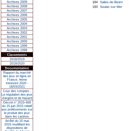
Archives 2009
184
Salies-de-Bearn
Archives 2008
193
Soulac-sur-Mer
Archives 2007
Archives 2006
Archives 2005
Archives 2004
Archives 2003
Archives 2002
Archives 2001
Archives 2000
Archives 1999
Archives 1998
Classements
2018/2019
2019/2020
Documentation
Rapport du marché
des jeux en ligne en
France, 4eme
trimestre 2020 -
18/03/2021
Cour des comptes -
La régulation des jeux
d’argent et de hasard
Décret n° 2015-669
du 15 juin 2015 relatif
aux prélèvements sur
le produit des jeux
dans les casinos
Arrêté du 15 mai
2015 modifiant les
dispositions de