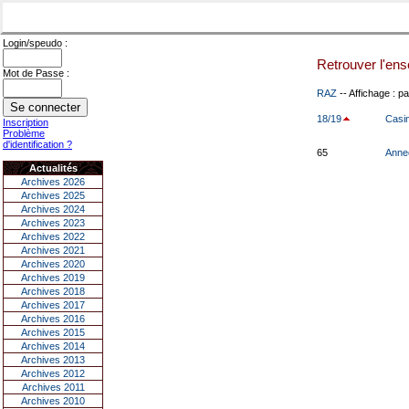
Login/speudo :
Retrouver l'ens
Mot de Passe :
RAZ
-- Affichage : 
18/19
Casi
Inscription
Problème
d'identification ?
65
Anne
Actualités
Archives 2026
Archives 2025
Archives 2024
Archives 2023
Archives 2022
Archives 2021
Archives 2020
Archives 2019
Archives 2018
Archives 2017
Archives 2016
Archives 2015
Archives 2014
Archives 2013
Archives 2012
Archives 2011
Archives 2010