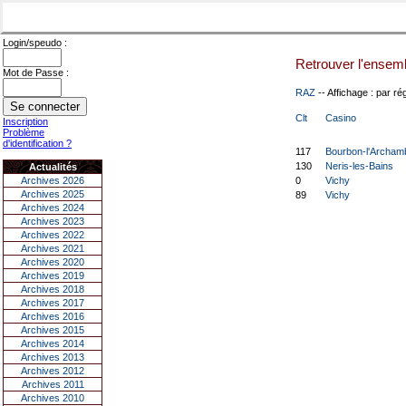
Login/speudo :
Retrouver l'ensemb
Mot de Passe :
RAZ
-- Affichage : par ré
Clt
Casino
Inscription
Problème
d'identification ?
117
Bourbon-l'Archam
130
Neris-les-Bains
Actualités
Archives 2026
0
Vichy
Archives 2025
89
Vichy
Archives 2024
Archives 2023
Archives 2022
Archives 2021
Archives 2020
Archives 2019
Archives 2018
Archives 2017
Archives 2016
Archives 2015
Archives 2014
Archives 2013
Archives 2012
Archives 2011
Archives 2010