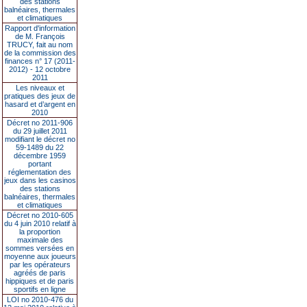
des stations
balnéaires, thermales
et climatiques
Rapport d'information
de M. François
TRUCY, fait au nom
de la commission des
finances n° 17 (2011-
2012) - 12 octobre
2011
Les niveaux et
pratiques des jeux de
hasard et d’argent en
2010
Décret no 2011-906
du 29 juillet 2011
modifiant le décret no
59-1489 du 22
décembre 1959
portant
réglementation des
jeux dans les casinos
des stations
balnéaires, thermales
et climatiques
Décret no 2010-605
du 4 juin 2010 relatif à
la proportion
maximale des
sommes versées en
moyenne aux joueurs
par les opérateurs
agréés de paris
hippiques et de paris
sportifs en ligne
LOI no 2010-476 du