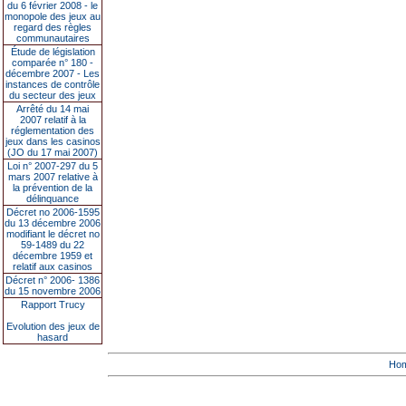
du 6 février 2008 - le
monopole des jeux au
regard des règles
communautaires
Étude de législation
comparée n° 180 -
décembre 2007 - Les
instances de contrôle
du secteur des jeux
Arrêté du 14 mai
2007 relatif à la
réglementation des
jeux dans les casinos
(JO du 17 mai 2007)
Loi n° 2007-297 du 5
mars 2007 relative à
la prévention de la
délinquance
Décret no 2006-1595
du 13 décembre 2006
modifiant le décret no
59-1489 du 22
décembre 1959 et
relatif aux casinos
Décret n° 2006- 1386
du 15 novembre 2006
Rapport Trucy
Evolution des jeux de
hasard
Ho