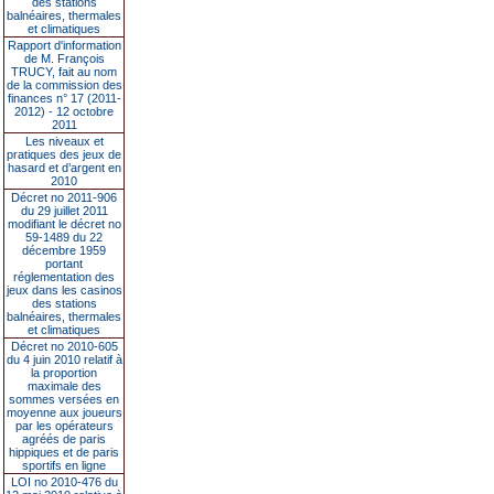
des stations
balnéaires, thermales
et climatiques
Rapport d'information
de M. François
TRUCY, fait au nom
de la commission des
finances n° 17 (2011-
2012) - 12 octobre
2011
Les niveaux et
pratiques des jeux de
hasard et d’argent en
2010
Décret no 2011-906
du 29 juillet 2011
modifiant le décret no
59-1489 du 22
décembre 1959
portant
réglementation des
jeux dans les casinos
des stations
balnéaires, thermales
et climatiques
Décret no 2010-605
du 4 juin 2010 relatif à
la proportion
maximale des
sommes versées en
moyenne aux joueurs
par les opérateurs
agréés de paris
hippiques et de paris
sportifs en ligne
LOI no 2010-476 du