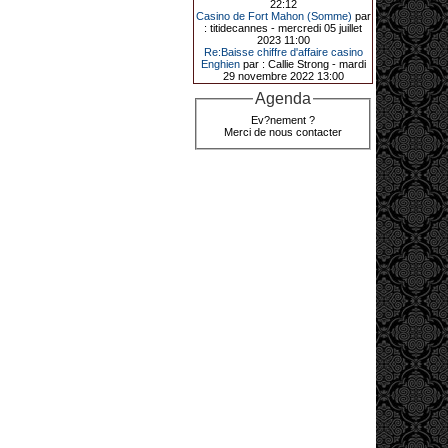
d’Ultimate Texas Hold’em Poker,
22:12
grâce à une mise de 5 euros sur la
Casino de Fort Mahon (Somme)
par
case bonus et une quinte flush
: titidecannes - mercredi 05 juillet
royale. Ces gains ont été annoncés
2023 11:00
dans un communiqué diffusé par le
Re:Baisse chiffre d'affaire casino
casino ce lundi 30 mars en soirée.
Enghien
par : Callie Strong - mardi
29 novembre 2022 13:00
Agenda
Ev?nement ?
11-01-2026|
Merci de nous contacter
Dimanche 11 janvier, en soirée, une
cliente retraitée de 78 ans, habitant
Trémuson, a eu l’énorme surprise
de décrocher un méga jackpot.
Elle n’a misé que 88 centimes sur
une machine à sous et a remporté
4_ 239 €?!