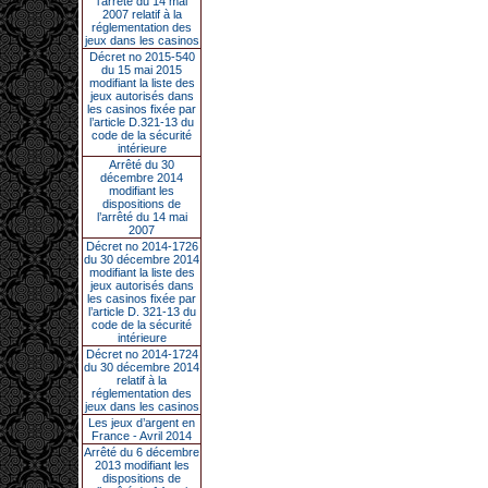
l’arrêté du 14 mai
2007 relatif à la
réglementation des
jeux dans les casinos
Décret no 2015-540
du 15 mai 2015
modifiant la liste des
jeux autorisés dans
les casinos fixée par
l’article D.321-13 du
code de la sécurité
intérieure
Arrêté du 30
décembre 2014
modifiant les
dispositions de
l’arrêté du 14 mai
2007
Décret no 2014-1726
du 30 décembre 2014
modifiant la liste des
jeux autorisés dans
les casinos fixée par
l’article D. 321-13 du
code de la sécurité
intérieure
Décret no 2014-1724
du 30 décembre 2014
relatif à la
réglementation des
jeux dans les casinos
Les jeux d’argent en
France - Avril 2014
Arrêté du 6 décembre
2013 modifiant les
dispositions de