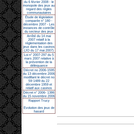
du 6 février 2008 - le
monopole des jeux au
regard des règles
communautaires
Étude de législation
comparée n° 180 -
décembre 2007 - Les
instances de contrôle
du secteur des jeux
Arrêté du 14 mai
2007 relatif à la
réglementation des
jeux dans les casinos
(JO du 17 mai 2007)
Loi n° 2007-297 du 5
mars 2007 relative à
la prévention de la
délinquance
Décret no 2006-1595
du 13 décembre 2006
modifiant le décret no
59-1489 du 22
décembre 1959 et
relatif aux casinos
Décret n° 2006- 1386
du 15 novembre 2006
Rapport Trucy
Evolution des jeux de
hasard