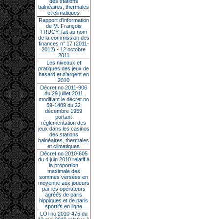
des stations
balnéaires, thermales
et climatiques
Rapport d'information
de M. François
TRUCY, fait au nom
de la commission des
finances n° 17 (2011-
2012) - 12 octobre
2011
Les niveaux et
pratiques des jeux de
hasard et d’argent en
2010
Décret no 2011-906
du 29 juillet 2011
modifiant le décret no
59-1489 du 22
décembre 1959
portant
réglementation des
jeux dans les casinos
des stations
balnéaires, thermales
et climatiques
Décret no 2010-605
du 4 juin 2010 relatif à
la proportion
maximale des
sommes versées en
moyenne aux joueurs
par les opérateurs
agréés de paris
hippiques et de paris
sportifs en ligne
LOI no 2010-476 du