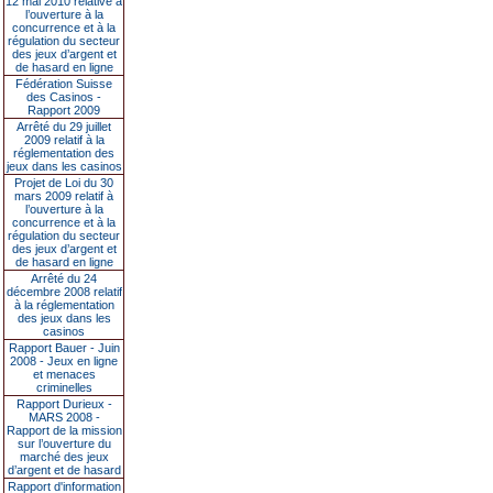
12 mai 2010 relative à
l’ouverture à la
concurrence et à la
régulation du secteur
des jeux d’argent et
de hasard en ligne
Fédération Suisse
des Casinos -
Rapport 2009
Arrêté du 29 juillet
2009 relatif à la
réglementation des
jeux dans les casinos
Projet de Loi du 30
mars 2009 relatif à
l’ouverture à la
concurrence et à la
régulation du secteur
des jeux d’argent et
de hasard en ligne
Arrêté du 24
décembre 2008 relatif
à la réglementation
des jeux dans les
casinos
Rapport Bauer - Juin
2008 - Jeux en ligne
et menaces
criminelles
Rapport Durieux -
MARS 2008 -
Rapport de la mission
sur l’ouverture du
marché des jeux
d’argent et de hasard
Rapport d'information