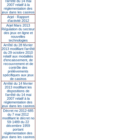
l’arrêté du 14 mai
2007 relatif à la
réglementation des
jeux dans les casinos
Arjel - Rapport
d'activité 2012
Arjel Mars 2013
Régulation du secteur
des jeux en ligne et
nouvelles
technologies
Arrêté du 28 février
2013 modifiant l'arrêté
du 29 octobre 2010
relatif aux modalités
d'encaissement, de
recouvrement et de
contrôle des
prélèvements
spécifiques aux jeux
de casinos
Arrêté du 14 février
2013 modifiant les
dispositions de
l'arrêté du 14 mai
2007 relatif à la
réglementation des
jeux dans les casinos
Décret no 2012-685
du 7 mai 2012
modifiant le décret no
59-1489 du 22
décembre 1959
portant
réglementation des
jeux dans les casinos