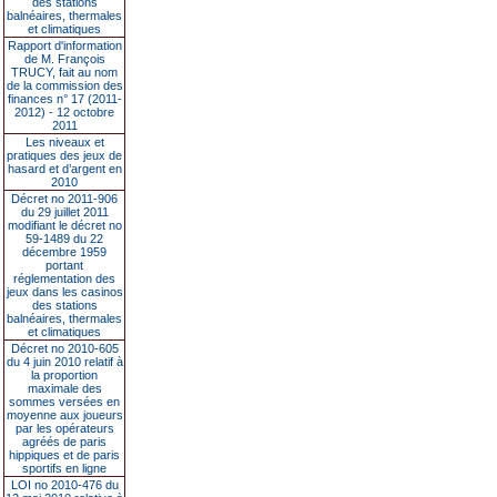
des stations
balnéaires, thermales
et climatiques
Rapport d'information
de M. François
TRUCY, fait au nom
de la commission des
finances n° 17 (2011-
2012) - 12 octobre
2011
Les niveaux et
pratiques des jeux de
hasard et d’argent en
2010
Décret no 2011-906
du 29 juillet 2011
modifiant le décret no
59-1489 du 22
décembre 1959
portant
réglementation des
jeux dans les casinos
des stations
balnéaires, thermales
et climatiques
Décret no 2010-605
du 4 juin 2010 relatif à
la proportion
maximale des
sommes versées en
moyenne aux joueurs
par les opérateurs
agréés de paris
hippiques et de paris
sportifs en ligne
LOI no 2010-476 du