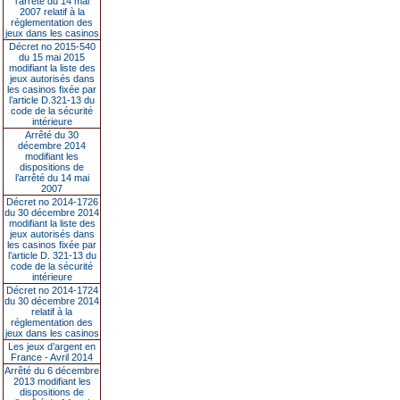
l’arrêté du 14 mai
2007 relatif à la
réglementation des
jeux dans les casinos
Décret no 2015-540
du 15 mai 2015
modifiant la liste des
jeux autorisés dans
les casinos fixée par
l’article D.321-13 du
code de la sécurité
intérieure
Arrêté du 30
décembre 2014
modifiant les
dispositions de
l’arrêté du 14 mai
2007
Décret no 2014-1726
du 30 décembre 2014
modifiant la liste des
jeux autorisés dans
les casinos fixée par
l’article D. 321-13 du
code de la sécurité
intérieure
Décret no 2014-1724
du 30 décembre 2014
relatif à la
réglementation des
jeux dans les casinos
Les jeux d’argent en
France - Avril 2014
Arrêté du 6 décembre
2013 modifiant les
dispositions de