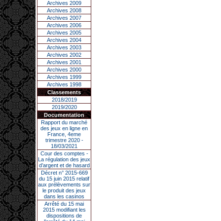
Archives 2009
Archives 2008
Archives 2007
Archives 2006
Archives 2005
Archives 2004
Archives 2003
Archives 2002
Archives 2001
Archives 2000
Archives 1999
Archives 1998
Classements
2018/2019
2019/2020
Documentation
Rapport du marché
des jeux en ligne en
France, 4eme
trimestre 2020 -
18/03/2021
Cour des comptes -
La régulation des jeux
d’argent et de hasard
Décret n° 2015-669
du 15 juin 2015 relatif
aux prélèvements sur
le produit des jeux
dans les casinos
Arrêté du 15 mai
2015 modifiant les
dispositions de