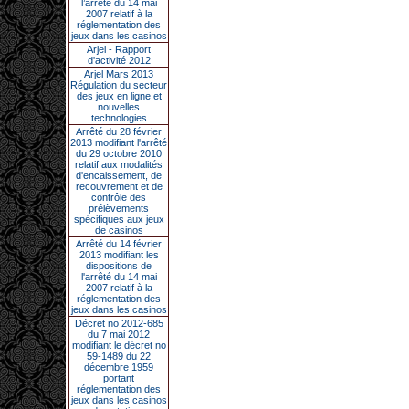
l’arrêté du 14 mai
2007 relatif à la
réglementation des
jeux dans les casinos
Arjel - Rapport
d'activité 2012
Arjel Mars 2013
Régulation du secteur
des jeux en ligne et
nouvelles
technologies
Arrêté du 28 février
2013 modifiant l'arrêté
du 29 octobre 2010
relatif aux modalités
d'encaissement, de
recouvrement et de
contrôle des
prélèvements
spécifiques aux jeux
de casinos
Arrêté du 14 février
2013 modifiant les
dispositions de
l'arrêté du 14 mai
2007 relatif à la
réglementation des
jeux dans les casinos
Décret no 2012-685
du 7 mai 2012
modifiant le décret no
59-1489 du 22
décembre 1959
portant
réglementation des
jeux dans les casinos