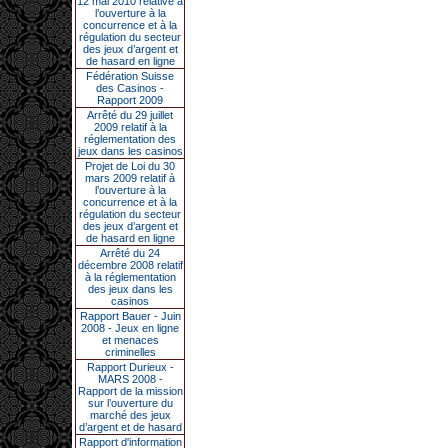
12 mai 2010 relative à
l’ouverture à la
concurrence et à la
régulation du secteur
des jeux d’argent et
de hasard en ligne
Fédération Suisse
des Casinos -
Rapport 2009
Arrêté du 29 juillet
2009 relatif à la
réglementation des
jeux dans les casinos
Projet de Loi du 30
mars 2009 relatif à
l’ouverture à la
concurrence et à la
régulation du secteur
des jeux d’argent et
de hasard en ligne
Arrêté du 24
décembre 2008 relatif
à la réglementation
des jeux dans les
casinos
Rapport Bauer - Juin
2008 - Jeux en ligne
et menaces
criminelles
Rapport Durieux -
MARS 2008 -
Rapport de la mission
sur l’ouverture du
marché des jeux
d’argent et de hasard
Rapport d'information