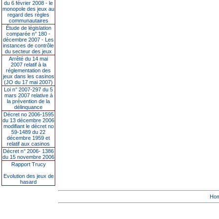
du 6 février 2008 - le
monopole des jeux au
regard des règles
communautaires
Étude de législation
comparée n° 180 -
décembre 2007 - Les
instances de contrôle
du secteur des jeux
Arrêté du 14 mai
2007 relatif à la
réglementation des
jeux dans les casinos
(JO du 17 mai 2007)
Loi n° 2007-297 du 5
mars 2007 relative à
la prévention de la
délinquance
Décret no 2006-1595
du 13 décembre 2006
modifiant le décret no
59-1489 du 22
décembre 1959 et
relatif aux casinos
Décret n° 2006- 1386
du 15 novembre 2006
Rapport Trucy
Evolution des jeux de
hasard
Ho