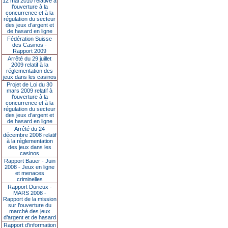
12 mai 2010 relative à
l’ouverture à la
concurrence et à la
régulation du secteur
des jeux d’argent et
de hasard en ligne
Fédération Suisse
des Casinos -
Rapport 2009
Arrêté du 29 juillet
2009 relatif à la
réglementation des
jeux dans les casinos
Projet de Loi du 30
mars 2009 relatif à
l’ouverture à la
concurrence et à la
régulation du secteur
des jeux d’argent et
de hasard en ligne
Arrêté du 24
décembre 2008 relatif
à la réglementation
des jeux dans les
casinos
Rapport Bauer - Juin
2008 - Jeux en ligne
et menaces
criminelles
Rapport Durieux -
MARS 2008 -
Rapport de la mission
sur l’ouverture du
marché des jeux
d’argent et de hasard
Rapport d'information