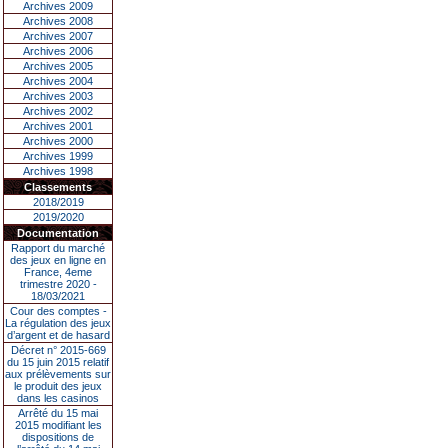
Archives 2009
Archives 2008
Archives 2007
Archives 2006
Archives 2005
Archives 2004
Archives 2003
Archives 2002
Archives 2001
Archives 2000
Archives 1999
Archives 1998
Classements
2018/2019
2019/2020
Documentation
Rapport du marché
des jeux en ligne en
France, 4eme
trimestre 2020 -
18/03/2021
Cour des comptes -
La régulation des jeux
d’argent et de hasard
Décret n° 2015-669
du 15 juin 2015 relatif
aux prélèvements sur
le produit des jeux
dans les casinos
Arrêté du 15 mai
2015 modifiant les
dispositions de