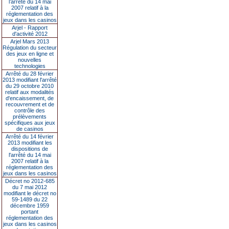
l’arrêté du 14 mai
2007 relatif à la
réglementation des
jeux dans les casinos
Arjel - Rapport
d'activité 2012
Arjel Mars 2013
Régulation du secteur
des jeux en ligne et
nouvelles
technologies
Arrêté du 28 février
2013 modifiant l'arrêté
du 29 octobre 2010
relatif aux modalités
d'encaissement, de
recouvrement et de
contrôle des
prélèvements
spécifiques aux jeux
de casinos
Arrêté du 14 février
2013 modifiant les
dispositions de
l'arrêté du 14 mai
2007 relatif à la
réglementation des
jeux dans les casinos
Décret no 2012-685
du 7 mai 2012
modifiant le décret no
59-1489 du 22
décembre 1959
portant
réglementation des
jeux dans les casinos