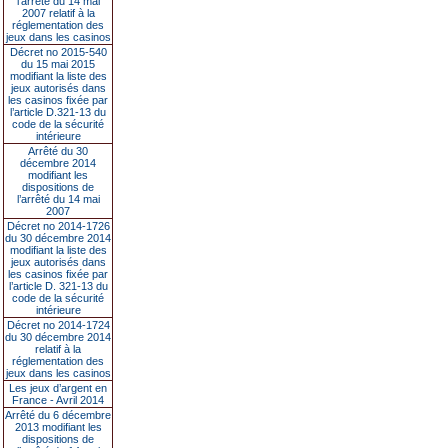
l’arrêté du 14 mai
2007 relatif à la
réglementation des
jeux dans les casinos
Décret no 2015-540
du 15 mai 2015
modifiant la liste des
jeux autorisés dans
les casinos fixée par
l’article D.321-13 du
code de la sécurité
intérieure
Arrêté du 30
décembre 2014
modifiant les
dispositions de
l’arrêté du 14 mai
2007
Décret no 2014-1726
du 30 décembre 2014
modifiant la liste des
jeux autorisés dans
les casinos fixée par
l’article D. 321-13 du
code de la sécurité
intérieure
Décret no 2014-1724
du 30 décembre 2014
relatif à la
réglementation des
jeux dans les casinos
Les jeux d’argent en
France - Avril 2014
Arrêté du 6 décembre
2013 modifiant les
dispositions de