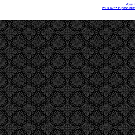
Vous r
Vous avez la possibili