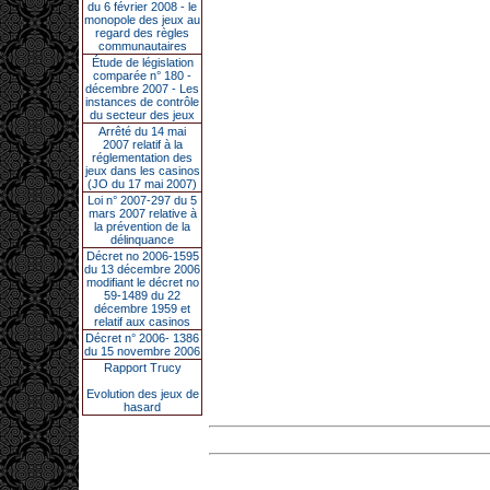
du 6 février 2008 - le
monopole des jeux au
regard des règles
communautaires
Étude de législation
comparée n° 180 -
décembre 2007 - Les
instances de contrôle
du secteur des jeux
Arrêté du 14 mai
2007 relatif à la
réglementation des
jeux dans les casinos
(JO du 17 mai 2007)
Loi n° 2007-297 du 5
mars 2007 relative à
la prévention de la
délinquance
Décret no 2006-1595
du 13 décembre 2006
modifiant le décret no
59-1489 du 22
décembre 1959 et
relatif aux casinos
Décret n° 2006- 1386
du 15 novembre 2006
Rapport Trucy
Evolution des jeux de
hasard