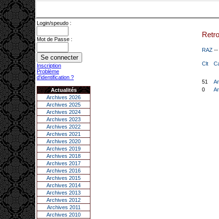
Login/speudo :
Retro
Mot de Passe :
RAZ
--
Clt
C
Inscription
Problème
d'identification ?
51
A
0
A
Actualités
Archives 2026
Archives 2025
Archives 2024
Archives 2023
Archives 2022
Archives 2021
Archives 2020
Archives 2019
Archives 2018
Archives 2017
Archives 2016
Archives 2015
Archives 2014
Archives 2013
Archives 2012
Archives 2011
Archives 2010