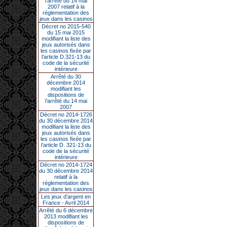
l’arrêté du 14 mai
2007 relatif à la
réglementation des
jeux dans les casinos
Décret no 2015-540
du 15 mai 2015
modifiant la liste des
jeux autorisés dans
les casinos fixée par
l’article D.321-13 du
code de la sécurité
intérieure
Arrêté du 30
décembre 2014
modifiant les
dispositions de
l’arrêté du 14 mai
2007
Décret no 2014-1726
du 30 décembre 2014
modifiant la liste des
jeux autorisés dans
les casinos fixée par
l’article D. 321-13 du
code de la sécurité
intérieure
Décret no 2014-1724
du 30 décembre 2014
relatif à la
réglementation des
jeux dans les casinos
Les jeux d’argent en
France - Avril 2014
Arrêté du 6 décembre
2013 modifiant les
dispositions de